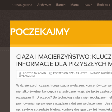
Archiwum
Bartek
Marta
Redakcja
Strona główna
Płonie
POCZEKAJMY
CIĄŻA I MACIERZYŃSTWO: KLUC
INFORMACJE DLA PRZYSZŁYCH 
POSTED BY ADMIN
POSTED ON CZE - 19 - 2025
MOŻLIWOŚĆ 
WYŁĄCZONA
W dzisiejszych czasach organizacja wydarzeń, koncertów czy 
nie tylko świetnej koncepcji i artystycznej wizji, ale także zast
rozwiązań IT. Dlaczego? Bo technologia stała się nieodłącznym
promowania i sprawnego zarządzania dużymi wydarzeniami. Bez ni
np. szybkie sprzedaże biletów, kontrolę dostępu czy też komplek