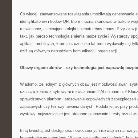
Co więcej, zaawansowane rozwiązania umożliwiają generowanie e
identyfikatorów i kodów QR, które można skanować w trakcie wej
rozwiązanie, eliminujące kolejki i niepotrzebny chaos. Przy okaz
fakt, jak bardzo technologia zmienia nasze życie? Wystarczy spo
aplikacji mobilnych, które jeszcze kilka lat temu wydawały się ty
dziś są głównym narzędziem komunikacji i organizacji.
Obawy organizatorów – czy technologia jest naprawdę bezpi
Wiadomo, że jednym z głównych obaw jest możliwość awarii syst
oznacza koniec z cyfrowymi rozwiązaniami? Absolutnie nie! Kluc
sprawdzonych platform i stosowanie odpowiednich zabezpieczeń —
zapasowych czy też szyfrowania danych. Podobnie jak przy produk
wystawy: najważniejsze jest staranne planowanie i testy przed w
Inną kwestią jest dostępność nowoczesnych rozwiązań na różnyc
komputerów po smartfony. W erze „wszystko na telefonie”, brak tak