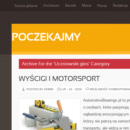
Archiwum
Bartek
Marta
Redakcja
Strona główna
Płonie
POCZEKAJMY
Archive for the ‘Uczniowski głos’ Category
WYŚCIGI I MOTORSPORT
POSTED BY ADMIN
LIP - 10 - 2026
MOŻLIWOŚĆ KOMENTOWAN
AutomotiveBearings.pl to p
o osobach, które pasjonują 
najbardziej emocjonującym 
którzy nie patrzą na samoc
transportu, ale widzą w ni