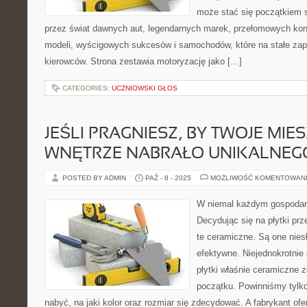
może stać się początkiem s
przez świat dawnych aut, legendarnych marek, przełomowych kon
modeli, wyścigowych sukcesów i samochodów, które na stałe zapi
kierowców. Strona zestawia motoryzację jako […]
CATEGORIES:
UCZNIOWSKI GŁOS
JEŚLI PRAGNIESZ, BY TWOJE MI
WNĘTRZE NABRAŁO UNIKALNEG
POSTED BY ADMIN
PAŹ - 8 - 2025
MOŻLIWOŚĆ KOMENTOWAN
W niemal każdym gospodar
Decydując się na płytki p
te ceramiczne. Są one nies
efektywne. Niejednokrotnie
płytki właśnie ceramiczne 
początku. Powinniśmy tylko u
nabyć, na jaki kolor oraz rozmiar się zdecydować. A fabrykant of