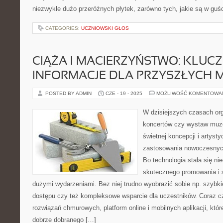
niezwykle dużo przeróżnych płytek, zarówno tych, jakie są w guści
CATEGORIES:
UCZNIOWSKI GŁOS
CIĄŻA I MACIERZYŃSTWO: KLUC
INFORMACJE DLA PRZYSZŁYCH 
POSTED BY ADMIN
CZE - 19 - 2025
MOŻLIWOŚĆ KOMENTOWA
W dzisiejszych czasach or
koncertów czy wystaw muz
świetnej koncepcji i artysty
zastosowania nowoczesnych
Bo technologia stała się n
skutecznego promowania i 
dużymi wydarzeniami. Bez niej trudno wyobrazić sobie np. szybkie
dostępu czy też kompleksowe wsparcie dla uczestników. Coraz c
rozwiązań chmurowych, platform online i mobilnych aplikacji, któr
dobrze dobranego […]