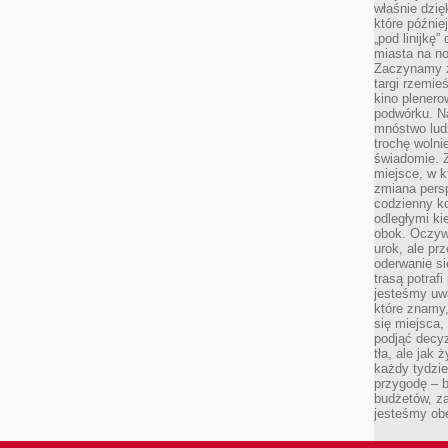
właśnie dzię
które późnie
„pod linijkę
miasta na n
Zaczynamy z
targi rzemie
kino plener
podwórku. Na
mnóstwo lud
trochę wolnie
świadomie. Z
miejsce, w k
zmiana pers
codzienny ko
odległymi ki
obok. Oczywi
urok, ale p
oderwanie si
trasą potrafi
jesteśmy uwa
które znamy,
się miejsca,
podjąć decyz
tła, ale jak
każdy tydzie
przygodę – b
budżetów, z
jesteśmy obe