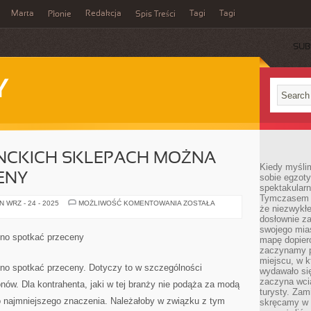
Marta
Redakcja
Tagi
Tagi
Płonie
Spis Treści
SUB
Y
NCKICH SKLEPACH MOŻNA
Kiedy myśli
ENY
sobie egzoty
spektakular
Tymczasem wi
NAWET
 WRZ - 24 - 2025
MOŻLIWOŚĆ KOMENTOWANIA
ZOSTAŁA
że niezwykł
W
ELEGANCKICH
dosłownie z
SKLEPACH
swojego mias
MOŻNA
lno spotkać przeceny
mapę dopier
SPOTKAĆ
PRZECENY
zaczynamy p
miejscu, w k
no spotkać przeceny. Dotyczy to w szczególności
wydawało się
zaczyna wci
ów. Dla kontrahenta, jaki w tej branży nie podąża za modą
turysty. Zam
ło najmniejszego znaczenia. Należałoby w związku z tym
skręcamy w b