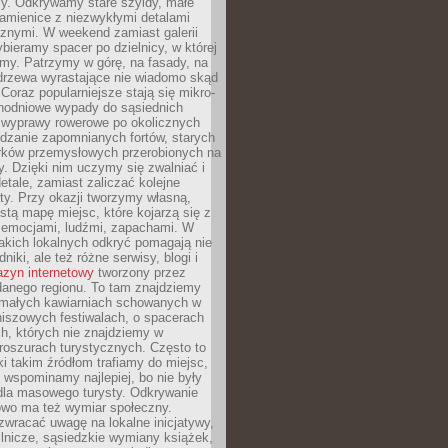
y. Odkrywamy stare szyldy, małe
amienice z niezwykłymi detalami
cznymi. W weekend zamiast galerii
bieramy spacer po dzielnicy, w której
my. Patrzymy w górę, na fasady, na
 drzewa wyrastające nie wiadomo skąd
Coraz popularniejsze stają się mikro-
dnodniowe wypady do sąsiednich
 wyprawy rowerowe po okolicznych
dzanie zapomnianych fortów, starych
rków przemysłowych przerobionych na
ry. Dzięki nim uczymy się zwalniać i
etale, zamiast zaliczać kolejne
isty. Przy okazji tworzymy własną,
stą mapę miejsc, które kojarzą się z
 emocjami, ludźmi, zapachami. W
akich lokalnych odkryć pomagają nie
niki, ale też różne serwisy, blogi i
zyn internetowy
tworzony przez
danego regionu. To tam znajdziemy
 małych kawiarniach schowanych w
niszowych festiwalach, o spacerach
h, których nie znajdziemy w
broszurach turystycznych. Często to
ki takim źródłom trafiamy do miejsc,
j wspominamy najlepiej, bo nie były
” dla masowego turysty. Odkrywanie
owo ma też wymiar społeczny.
wracać uwagę na lokalne inicjatywy,
ślnicze, sąsiedzkie wymiany książek,