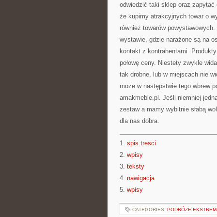
odwiedzić taki sklep oraz zapytać
że kupimy atrakcyjnych towar o wy
również towarów powystawowych. Pr
wystawie, gdzie narażone są na os
kontakt z kontrahentami. Produkty
połowę ceny. Niestety zwykle wida
tak drobne, lub w miejscach nie w
może w następstwie tego wbrew p
amakmeble.pl. Jeśli niemniej jed
zestaw a mamy wybitnie słabą wol
dla nas dobra.
1.
spis tresci
2.
wpisy
3.
teksty
4.
nawigacja
5.
wpisy
CATEGORIES:
PODRÓŻE EKSTREM