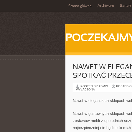
Archiwum
Bartek
Strona główna
POCZEKAJM
NAWET W ELEGA
SPOTKAĆ PRZEC
POSTED BY ADMIN
POSTED ON
WYŁĄCZONA
Nawet w eleganckich sklepach wo
Nawet w gustownych sklepach wol
zestawów mebli z uprzednich sezon
najbezpieczniej nie będzie to mia