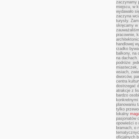
zaczynamy p
miejscu, w k
wydawało się
zaczyna wci
turysty. Zam
skręcamy w b
zauważaliśm
pracownie, k
architektoni
handlowej wy
rzadko bywa
balkony, na
na dachach. 
podróże: je
miasteczek,
wsiach, zwie
dworców, pa
centra kultu
dostrzegać d
atrakcje z l
bardzo osobi
konkretnymi
planowaniu t
tylko przewod
lokalny
maga
pasjonatów 
opowieści o
bramach, o 
tematycznyc
oficjalnych 