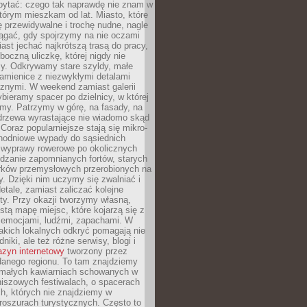
ytać: czego tak naprawdę nie znam w
tórym mieszkam od lat. Miasto, które
 przewidywalne i trochę nudne, nagle
ągać, gdy spojrzymy na nie oczami
iast jechać najkrótszą trasą do pracy,
oczną uliczkę, której nigdy nie
y. Odkrywamy stare szyldy, małe
amienice z niezwykłymi detalami
cznymi. W weekend zamiast galerii
bieramy spacer po dzielnicy, w której
my. Patrzymy w górę, na fasady, na
 drzewa wyrastające nie wiadomo skąd
Coraz popularniejsze stają się mikro-
dnodniowe wypady do sąsiednich
 wyprawy rowerowe po okolicznych
dzanie zapomnianych fortów, starych
rków przemysłowych przerobionych na
ry. Dzięki nim uczymy się zwalniać i
etale, zamiast zaliczać kolejne
isty. Przy okazji tworzymy własną,
stą mapę miejsc, które kojarzą się z
 emocjami, ludźmi, zapachami. W
akich lokalnych odkryć pomagają nie
niki, ale też różne serwisy, blogi i
zyn internetowy
tworzony przez
danego regionu. To tam znajdziemy
 małych kawiarniach schowanych w
niszowych festiwalach, o spacerach
h, których nie znajdziemy w
broszurach turystycznych. Często to