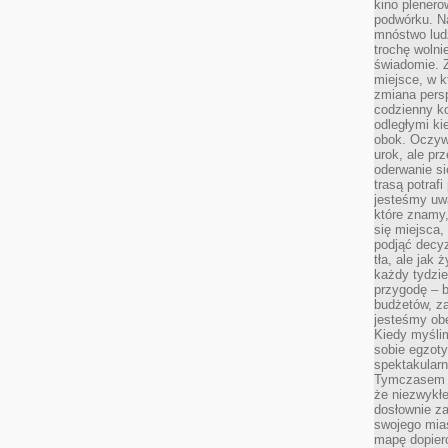
kino plener
podwórku. Na
mnóstwo lud
trochę wolnie
świadomie. Z
miejsce, w k
zmiana pers
codzienny ko
odległymi ki
obok. Oczywi
urok, ale p
oderwanie si
trasą potrafi
jesteśmy uwa
które znamy,
się miejsca,
podjąć decyz
tła, ale jak
każdy tydzie
przygodę – b
budżetów, z
jesteśmy obe
Kiedy myśli
sobie egzoty
spektakular
Tymczasem wi
że niezwykł
dosłownie z
swojego mias
mapę dopier