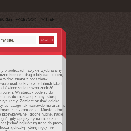
SCRIBE
FACEBOOK
TWITTER
my o podróżach, zwykle wyobrażamy
czne kierunki, długie loty samolotem,
ne widoki znane z pocztówek.
ele osób odkryło w ostatnich latach,
e doświadczenia można znaleźć
a rogiem. Wystarczy podejść do
ta jak do nieznanej krainy, której
o rysujemy. Zamiast szukać daleko,
ytać: czego tak naprawdę nie znam w
tórym mieszkam od lat. Miasto, które
 przewidywalne i trochę nudne, nagle
ągać, gdy spojrzymy na nie oczami
iast jechać najkrótszą trasą do pracy,
oczną uliczkę, której nigdy nie