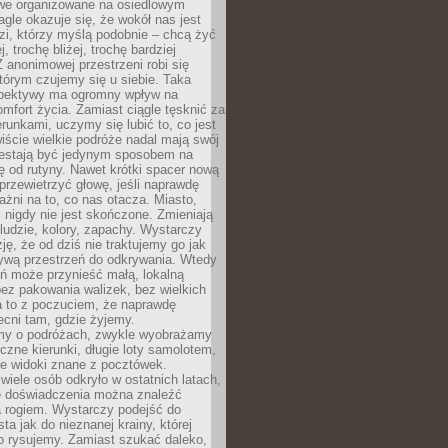
owe organizowane na osiedlowym
gle okazuje się, że wokół nas jest
zi, którzy myślą podobnie – chcą żyć
j, trochę bliżej, trochę bardziej
 anonimowej przestrzeni robi się
tórym czujemy się u siebie. Taka
pektywy ma ogromny wpływ na
mfort życia. Zamiast ciągle tęsknić za
erunkami, uczymy się lubić to, co jest
ście wielkie podróże nadal mają swój
rzestają być jedynym sposobem na
ę od rutyny. Nawet krótki spacer nową
 przewietrzyć głowę, jeśli naprawdę
żni na to, co nas otacza. Miasto,
 nigdy nie jest skończone. Zmieniają
 ludzie, kolory, zapachy. Wystarczy
ję, że od dziś nie traktujemy go jak
 żywą przestrzeń do odkrywania. Wtedy
ń może przynieść małą, lokalną
ez pakowania walizek, bez wielkich
a to z poczuciem, że naprawdę
cni tam, gdzie żyjemy.
my o podróżach, zwykle wyobrażamy
czne kierunki, długie loty samolotem,
ne widoki znane z pocztówek.
ele osób odkryło w ostatnich latach,
e doświadczenia można znaleźć
a rogiem. Wystarczy podejść do
ta jak do nieznanej krainy, której
o rysujemy. Zamiast szukać daleko,