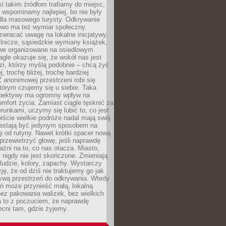
ki takim źródłom trafiamy do miejsc,
j wspominamy najlepiej, bo nie były
” dla masowego turysty. Odkrywanie
owo ma też wymiar społeczny.
wracać uwagę na lokalne inicjatywy,
ślnicze, sąsiedzkie wymiany książek,
owe organizowane na osiedlowym
gle okazuje się, że wokół nas jest
zi, którzy myślą podobnie – chcą żyć
j, trochę bliżej, trochę bardziej
 anonimowej przestrzeni robi się
tórym czujemy się u siebie. Taka
pektywy ma ogromny wpływ na
mfort życia. Zamiast ciągle tęsknić za
erunkami, uczymy się lubić to, co jest
ście wielkie podróże nadal mają swój
rzestają być jedynym sposobem na
ę od rutyny. Nawet krótki spacer nową
 przewietrzyć głowę, jeśli naprawdę
żni na to, co nas otacza. Miasto,
 nigdy nie jest skończone. Zmieniają
 ludzie, kolory, zapachy. Wystarczy
ję, że od dziś nie traktujemy go jak
 żywą przestrzeń do odkrywania. Wtedy
ń może przynieść małą, lokalną
ez pakowania walizek, bez wielkich
a to z poczuciem, że naprawdę
cni tam, gdzie żyjemy.