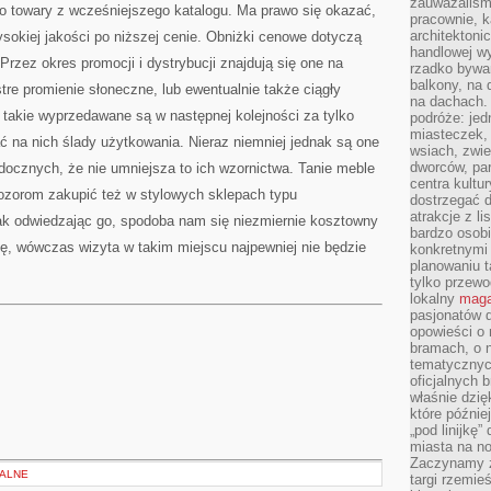
zauważaliśm
 o towary z wcześniejszego katalogu. Ma prawo się okazać,
pracownie, k
architektoni
sokiej jakości po niższej cenie. Obniżki cenowe dotyczą
handlowej wy
zez okres promocji i dystrybucji znajdują się one na
rzadko bywa
balkony, na
tre promienie słoneczne, lub ewentualnie także ciągły
na dachach. 
 takie wyprzedawane są w następnej kolejności za tylko
podróże: je
miasteczek,
ć na nich ślady użytkowania. Nieraz niemniej jednak są one
wsiach, zwie
dworców, pa
idocznych, że nie umniejsza to ich wzornictwa. Tanie meble
centra kultu
ozorom zakupić też w stylowych sklepach typu
dostrzegać d
atrakcje z l
nak odwiedzając go, spodoba nam się niezmiernie kosztowny
bardzo osobi
ę, wówczas wizyta w takim miejscu najpewniej nie będzie
konkretnymi
planowaniu t
tylko przewod
lokalny
maga
pasjonatów 
opowieści o
bramach, o 
tematycznyc
oficjalnych 
właśnie dzię
które późnie
„pod linijkę
miasta na n
Zaczynamy z
ALNE
targi rzemie