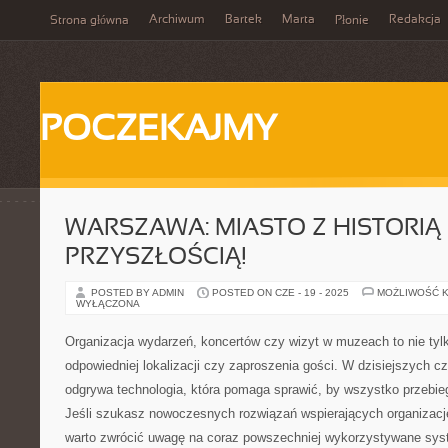
Archiwum
Bartek
Marta
Redakcja
Strona główna
Płonie
POCZEKAJMY
WARSZAWA: MIASTO Z HISTORIĄ 
PRZYSZŁOŚCIĄ!
POSTED BY ADMIN
POSTED ON CZE - 19 - 2025
MOŻLIWOŚĆ 
WYŁĄCZONA
Organizacja wydarzeń, koncertów czy wizyt w muzeach to nie tyl
odpowiedniej lokalizacji czy zaproszenia gości. W dzisiejszych c
odgrywa technologia, która pomaga sprawić, by wszystko przebieg
Jeśli szukasz nowoczesnych rozwiązań wspierających organizację
warto zwrócić uwagę na coraz powszechniej wykorzystywane sys