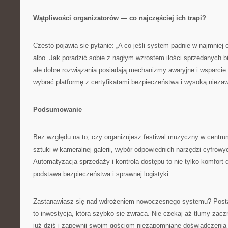
Wątpliwości organizatorów — co najczęściej ich trapi?
Często pojawia się pytanie: „A co jeśli system padnie w najmnie
albo „Jak poradzić sobie z nagłym wzrostem ilości sprzedanych bi
ale dobre rozwiązania posiadają mechanizmy awaryjne i wsparcie
wybrać platformę z certyfikatami bezpieczeństwa i wysoką nieza
Podsumowanie
Bez względu na to, czy organizujesz festiwal muzyczny w cent
sztuki w kameralnej galerii, wybór odpowiednich narzędzi cyfrow
Automatyzacja sprzedaży i kontrola dostępu to nie tylko komfort d
podstawa bezpieczeństwa i sprawnej logistyki.
Zastanawiasz się nad wdrożeniem nowoczesnego systemu? Posta
to inwestycja, która szybko się zwraca. Nie czekaj aż tłumy zacz
już dziś i zapewnij swoim gościom niezapomniane doświadczenia 