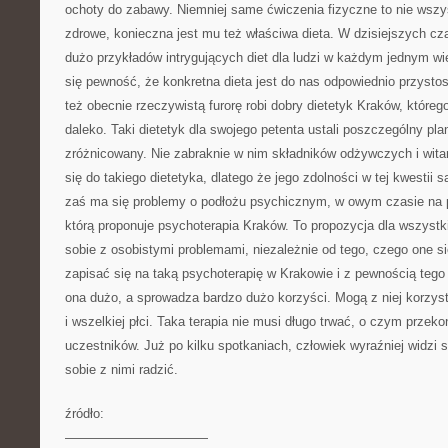
ochoty do zabawy. Niemniej same ćwiczenia fizyczne to nie wszys
zdrowe, konieczna jest mu też właściwa dieta. W dzisiejszych 
dużo przykładów intrygujących diet dla ludzi w każdym jednym w
się pewność, że konkretna dieta jest do nas odpowiednio przyst
też obecnie rzeczywistą furorę robi dobry dietetyk Kraków, które
daleko. Taki dietetyk dla swojego petenta ustali poszczególny plan
zróżnicowany. Nie zabraknie w nim składników odżywczych i wit
się do takiego dietetyka, dlatego że jego zdolności w tej kwestii s
zaś ma się problemy o podłożu psychicznym, w owym czasie na 
którą proponuje psychoterapia Kraków. To propozycja dla wszystki
sobie z osobistymi problemami, niezależnie od tego, czego one 
zapisać się na taką psychoterapię w Krakowie i z pewnością tego 
ona dużo, a sprowadza bardzo dużo korzyści. Mogą z niej korzys
i wszelkiej płci. Taka terapia nie musi długo trwać, o czym przekon
uczestników. Już po kilku spotkaniach, człowiek wyraźniej widzi s
sobie z nimi radzić.
źródło:
———————————