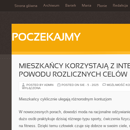
Archiwum
Bartek
Marta
Redakcja
Strona główna
Płonie
POCZEKAJMY
MIESZKAŃCY KORZYSTAJĄ Z INTE
POWODU ROZLICZNYCH CELÓW
POSTED BY ADMIN
POSTED ON SIE - 5 - 2025
MOŻLIWOŚĆ K
WYŁĄCZONA
Mieszkańcy cyklicznie ulegają różnorodnym kontuzjom
W nowoczesnych porach, dowodzi moda na racjonalne odżywianie 
dużo osób praktykuje dzisiaj różnego typu sporty, ćwiczenia fizyc
na fitness. Dzięki temu człowiek czuje się dobrze w swoim ciele, m