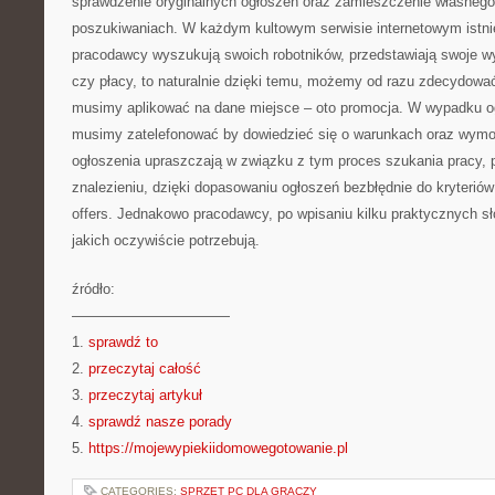
sprawdzenie oryginalnych ogłoszeń oraz zamieszczenie własnego
poszukiwaniach. W każdym kultowym serwisie internetowym istniej
pracodawcy wyszukują swoich robotników, przedstawiają swoje w
czy płacy, to naturalnie dzięki temu, możemy od razu zdecydowa
musimy aplikować na dane miejsce – oto promocja. W wypadku o
musimy zatelefonować by dowiedzieć się o warunkach oraz wymo
ogłoszenia upraszczają w związku z tym proces szukania pracy,
znalezieniu, dzięki dopasowaniu ogłoszeń bezbłędnie do kryterió
offers. Jednakowo pracodawcy, po wpisaniu kilku praktycznych s
jakich oczywiście potrzebują.
źródło:
———————————
1.
sprawdź to
2.
przeczytaj całość
3.
przeczytaj artykuł
4.
sprawdź nasze porady
5.
https://mojewypiekiidomowegotowanie.pl
CATEGORIES:
SPRZĘT PC DLA GRACZY