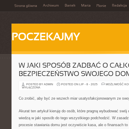
Archiwum
Bartek
Marta
Redakcja
Strona główna
Płonie
POCZEKAJMY
W JAKI SPOSÓB ZADBAĆ O CAŁK
BEZPIECZEŃSTWO SWOJEGO DO
POSTED BY ADMIN
POSTED ON LIP - 8 - 2025
MOŻLIWOŚĆ K
WYŁĄCZONA
Co zrobić, aby być ze wszech miar usatysfakcjonowanym ze sw
Akurat ten artykuł kieruję do osób, które pragną wybudować swój 
wiedzą w jaki sposób do tego wszystkiego podchodzić. W zasadzie
procesie stawiania domu jest oczywiście kasa, ale o finansach 