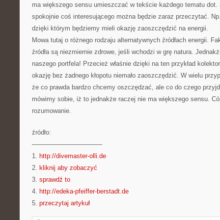
ma większego sensu umieszczać w tekście każdego tematu dot. 
spokojnie coś interesującego można będzie zaraz przeczytać. Np.
dzięki którym będziemy mieli okazję zaoszczędzić na energii.
Mowa tutaj o różnego rodzaju alternatywnych źródłach energii. Fak
źródła są niezmiernie zdrowe, jeśli wchodzi w grę natura. Jednak
naszego portfela! Przecież właśnie dzięki na ten przykład kole
okazję bez żadnego kłopotu niemało zaoszczędzić. W wielu przyp
że co prawda bardzo chcemy oszczędzać, ale co do czego przyjdz
mówimy sobie, iż to jednakże raczej nie ma większego sensu. Có
rozumowanie.
źródło:
———————————
1.
http://divemaster-olli.de
2.
kliknij aby zobaczyć
3.
sprawdź to
4.
http://edeka-pfeiffer-berstadt.de
5.
przeczytaj artykuł