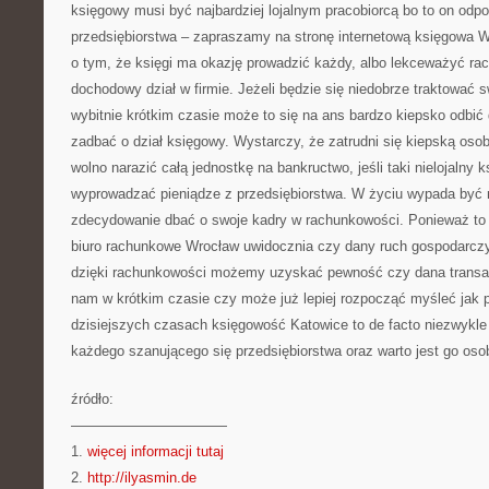
księgowy musi być najbardziej lojalnym pracobiorcą bo to on od
przedsiębiorstwa – zapraszamy na stronę internetową księgowa
o tym, że księgi ma okazję prowadzić każdy, albo lekceważyć ra
dochodowy dział w firmie. Jeżeli będzie się niedobrze traktować 
wybitnie krótkim czasie może to się na ans bardzo kiepsko odbić 
zadbać o dział księgowy. Wystarczy, że zatrudni się kiepską oso
wolno narazić całą jednostkę na bankructwo, jeśli taki nielojalny 
wyprowadzać pieniądze z przedsiębiorstwa. W życiu wypada być
zdecydowanie dbać o swoje kadry w rachunkowości. Ponieważ to
biuro rachunkowe Wrocław uwidocznia czy dany ruch gospodarczy 
dzięki rachunkowości możemy uzyskać pewność czy dana transak
nam w krótkim czasie czy może już lepiej rozpocząć myśleć jak 
dzisiejszych czasach księgowość Katowice to de facto niezwykle
każdego szanującego się przedsiębiorstwa oraz warto jest go oso
źródło:
———————————
1.
więcej informacji tutaj
2.
http://ilyasmin.de