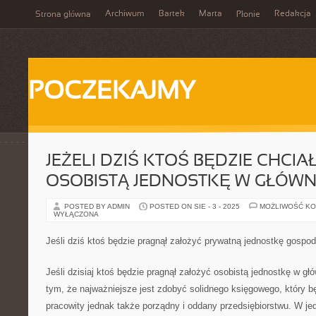
Archiwum
Bartek
Marta
Redakcja
Strona główna
Płonie
POCZEKAJMY
JEŻELI DZIŚ KTOŚ BĘDZIE CHCI
OSOBISTĄ JEDNOSTKĘ W GŁÓWN
POSTED BY ADMIN
POSTED ON SIE - 3 - 2025
MOŻLIWOŚĆ K
WYŁĄCZONA
Jeśli dziś ktoś będzie pragnął założyć prywatną jednostkę gospo
Jeśli dzisiaj ktoś będzie pragnął założyć osobistą jednostkę w g
tym, że najważniejsze jest zdobyć solidnego księgowego, który bę
pracowity jednak także porządny i oddany przedsiębiorstwu. W j