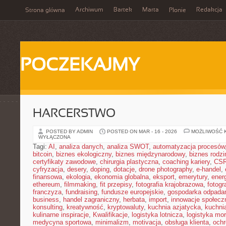
Archiwum
Bartek
Marta
Redakcja
Strona główna
Płonie
POCZEKAJMY
HARCERSTWO
POSTED BY ADMIN
POSTED ON MAR - 16 - 2026
MOŻLIWOŚĆ 
WYŁĄCZONA
Tagi:
AI
,
analiza danych
,
analiza SWOT
,
automatyzacja procesów
bitcoin
,
biznes ekologiczny
,
biznes międzynarodowy
,
biznes rodzi
certyfikaty zawodowe
,
chirurgia plastyczna
,
coaching kariery
,
CS
cyfryzacja
,
desery
,
doping
,
dotacje
,
drone photography
,
e-handel
,
finansowa
,
ekologia
,
ekonomia globalna
,
eksport
,
emerytury
,
ener
ethereum
,
filmmaking
,
fit przepisy
,
fotografia krajobrazowa
,
fotogr
franczyza
,
fundraising
,
fundusze europejskie
,
gospodarka odpada
business
,
handel zagraniczny
,
herbata
,
import
,
innowacje społecz
konsulting
,
kreatywność
,
kryptowaluty
,
kuchnia azjatycka
,
kuchni
kulinarne inspiracje
,
Kwalifikacje
,
logistyka lotnicza
,
logistyka mo
medycyna sportowa
,
minimalizm
,
motivacja
,
obsługa klienta
,
ochr