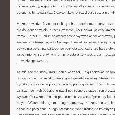
porad może natrafić na treści o biwakach. Ktoś inny znajdzie tu b
na sens służby, wspólnoty i wychowania. Właśnie ta uniwersalnoś
potencjał, by towarzyszyć czytelnikowi przez długi czas, a nie tyl
Można powiedzieć, że jest to blog o harcerstwie rozumianym szero
się do jednego wycinka rzeczywistości, lecz pokazuje cały krajob
tradycji, przez mundur, po współczesne wyzwania; od wędrówek, 
wewnętrzną formację; od lokalnego doświadczenia wspólnoty po g
serwis ma ogromną wartość, bo pozwala zobaczyć, że harcerstwo 
wspomnieniem z dawnych lat ani prostą aktywnością dla młodzieży
prawdziwego wzrostu.
To miejsce dla ludzi, którzy cenią wartości, lubią zdobywać dośw
i chcą patrzeć na świat z większą odpowiedzialnością. Strona p
być dla nich zarówno przewodnikiem, jak i ogniskiem myśli. To se
czasach pełnych pośpiechu nadal potrzebne są przestrzenie uczą
wytrwałość i wzmacniające przekonanie, że warto żyć nie tylko dla
innych. Właśnie dlatego taki blog internetowy ma znaczenie: poka
pozostaje potrzebne, a jego przesłanie może trafiać do kolejnych 