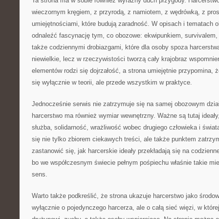
Ta strona ma w sobie również wyraźny duch przygody. Harcerstwo 
wieczornym kręgiem, z przyrodą, z namiotem, z wędrówką, z pro
umiejętnościami, które budują zaradność. W opisach i tematach 
odnaleźć fascynację tym, co obozowe: ekwipunkiem, survivalem, 
także codziennymi drobiazgami, które dla osoby spoza harcerst
niewielkie, lecz w rzeczywistości tworzą cały krajobraz wspomnień
elementów rodzi się dojrzałość, a strona umiejętnie przypomina,
się wyłącznie w teorii, ale przede wszystkim w praktyce.
Jednocześnie serwis nie zatrzymuje się na samej obozowym dział
harcerstwo ma również wymiar wewnętrzny. Ważne są tutaj ideały,
służba, solidarność, wrażliwość wobec drugiego człowieka i świat
się nie tylko zbiorem ciekawych treści, ale także punktem zatrz
zastanowić się, jak harcerskie ideały przekładają się na codzienn
bo we współczesnym świecie pełnym pośpiechu właśnie takie mi
sens.
Warto także podkreślić, że strona ukazuje harcerstwo jako środowi
wyłącznie o pojedynczego harcerza, ale o całą sieć więzi, w któr