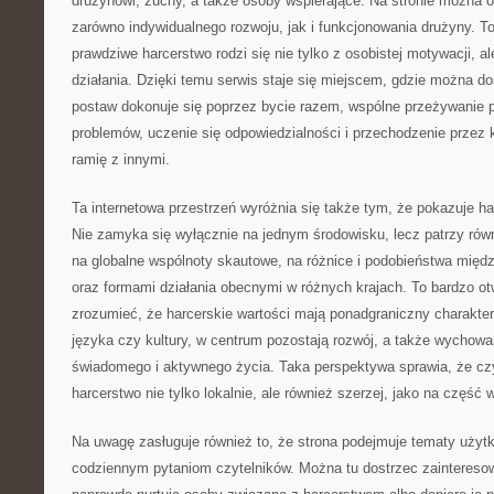
drużynowi, zuchy, a także osoby wspierające. Na stronie można 
zarówno indywidualnego rozwoju, jak i funkcjonowania drużyny. To
prawdziwe harcerstwo rodzi się nie tylko z osobistej motywacji, a
działania. Dzięki temu serwis staje się miejscem, gdzie można do
postaw dokonuje się poprzez bycie razem, wspólne przeżywanie 
problemów, uczenie się odpowiedzialności i przechodzenie przez k
ramię z innymi.
Ta internetowa przestrzeń wyróżnia się także tym, że pokazuje ha
Nie zamyka się wyłącznie na jednym środowisku, lecz patrzy rów
na globalne wspólnoty skautowe, na różnice i podobieństwa międ
oraz formami działania obecnymi w różnych krajach. To bardzo ot
zrozumieć, że harcerskie wartości mają ponadgraniczny charakter
języka czy kultury, w centrum pozostają rozwój, a także wychowa
świadomego i aktywnego życia. Taka perspektywa sprawia, że cz
harcerstwo nie tylko lokalnie, ale również szerzej, jako na część w
Na uwagę zasługuje również to, że strona podejmuje tematy użytk
codziennym pytaniom czytelników. Można tu dostrzec zaintereso