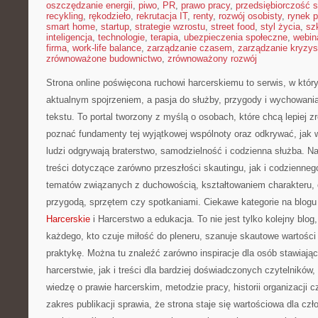
oszczędzanie energii
,
piwo
,
PR
,
prawo pracy
,
przedsiębiorczość 
recykling
,
rękodzieło
,
rekrutacja IT
,
renty
,
rozwój osobisty
,
rynek p
smart home
,
startup
,
strategie wzrostu
,
street food
,
styl życia
,
sz
inteligencja
,
technologie
,
terapia
,
ubezpieczenia społeczne
,
webin
firma
,
work-life balance
,
zarządzanie czasem
,
zarządzanie kryzy
zrównoważone budownictwo
,
zrównoważony rozwój
Strona online poświęcona ruchowi harcerskiemu to serwis, w któr
aktualnym spojrzeniem, a pasja do służby, przygody i wychowani
tekstu. To portal tworzony z myślą o osobach, które chcą lepiej z
poznać fundamenty tej wyjątkowej wspólnoty oraz odkrywać, jak w
ludzi odgrywają braterstwo, samodzielność i codzienna służba. N
treści dotyczące zarówno przeszłości skautingu, jak i codzienneg
tematów związanych z duchowością, kształtowaniem charakteru,
przygodą, sprzętem czy spotkaniami. Ciekawe kategorie na blogu
Harcerskie
i Harcerstwo a edukacja. To nie jest tylko kolejny blo
każdego, kto czuje miłość do pleneru, szanuje skautowe wartości 
praktykę. Można tu znaleźć zarówno inspiracje dla osób stawiają
harcerstwie, jak i treści dla bardziej doświadczonych czytelników,
wiedzę o prawie harcerskim, metodzie pracy, historii organizacji 
zakres publikacji sprawia, że strona staje się wartościowa dla c