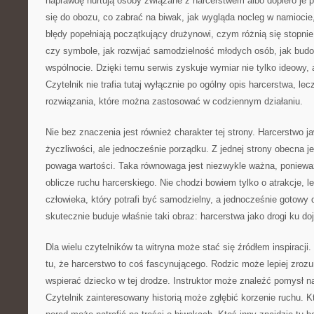
naprawdę nurtują osoby związane z harcerstwem albo dopiero je 
się do obozu, co zabrać na biwak, jak wygląda nocleg w namiocie,
błędy popełniają początkujący drużynowi, czym różnią się stopnie
czy symbole, jak rozwijać samodzielność młodych osób, jak bud
wspólnocie. Dzięki temu serwis zyskuje wymiar nie tylko ideowy, 
Czytelnik nie trafia tutaj wyłącznie po ogólny opis harcerstwa, lec
rozwiązania, które można zastosować w codziennym działaniu.
Nie bez znaczenia jest również charakter tej strony. Harcerstwo ja
życzliwości, ale jednocześnie porządku. Z jednej strony obecna je
powaga wartości. Taka równowaga jest niezwykle ważna, poniewa
oblicze ruchu harcerskiego. Nie chodzi bowiem tylko o atrakcje, 
człowieka, który potrafi być samodzielny, a jednocześnie gotowy 
skutecznie buduje właśnie taki obraz: harcerstwa jako drogi ku doj
Dla wielu czytelników ta witryna może stać się źródłem inspirac
tu, że harcerstwo to coś fascynującego. Rodzic może lepiej zroz
wspierać dziecko w tej drodze. Instruktor może znaleźć pomysł n
Czytelnik zainteresowany historią może zgłębić korzenie ruchu. 