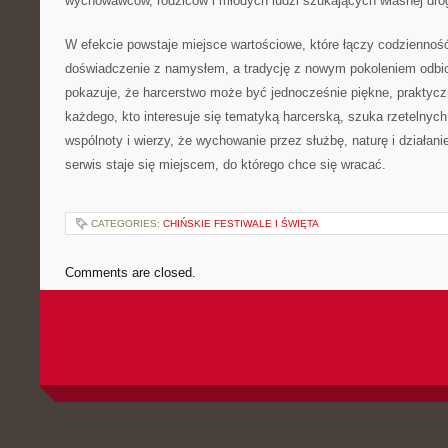
wychowawców, rodziców i młodych ludzi szukających własnej drog
W efekcie powstaje miejsce wartościowe, które łączy codzienno
doświadczenie z namysłem, a tradycję z nowym pokoleniem odbior
pokazuje, że harcerstwo może być jednocześnie piękne, praktyczne
każdego, kto interesuje się tematyką harcerską, szuka rzetelnych 
wspólnoty i wierzy, że wychowanie przez służbę, naturę i działan
serwis staje się miejscem, do którego chce się wracać.
CATEGORIES:
CHIŃSKIE FESTIWALE I ŚWIĘTA
Comments are closed.