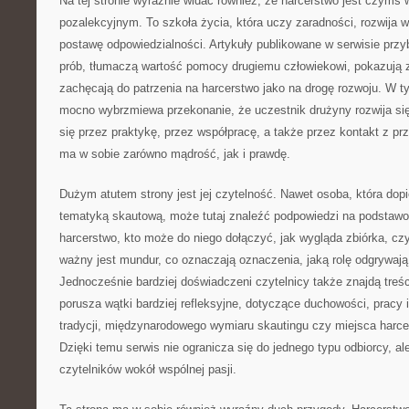
Na tej stronie wyraźnie widać również, że harcerstwo jest czymś 
pozalekcyjnym. To szkoła życia, która uczy zaradności, rozwija we
postawę odpowiedzialności. Artykuły publikowane w serwisie przyb
prób, tłumaczą wartość pomocy drugiemu człowiekowi, pokazują 
zachęcają do patrzenia na harcerstwo jako na drogę rozwoju. W 
mocno wybrzmiewa przekonanie, że uczestnik drużyny rozwija się 
się przez praktykę, przez współpracę, a także przez kontakt z pr
ma w sobie zarówno mądrość, jak i prawdę.
Dużym atutem strony jest jej czytelność. Nawet osoba, która dop
tematyką skautową, może tutaj znaleźć podpowiedzi na podstawo
harcerstwo, kto może do niego dołączyć, jak wygląda zbiórka, c
ważny jest mundur, co oznaczają oznaczenia, jaką rolę odgrywają
Jednocześnie bardziej doświadczeni czytelnicy także znajdą treści
porusza wątki bardziej refleksyjne, dotyczące duchowości, pracy i
tradycji, międzynarodowego wymiaru skautingu czy miejsca harce
Dzięki temu serwis nie ogranicza się do jednego typu odbiorcy, a
czytelników wokół wspólnej pasji.