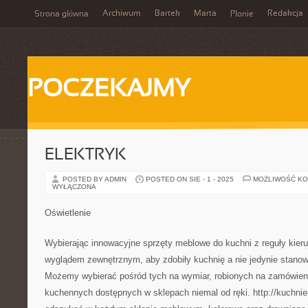
Archiwum
Bartek
Marta
Redakcja
Strona główna
Płonie
POCZEKAJMY
ELEKTRYK
POSTED BY ADMIN
POSTED ON SIE - 1 - 2025
MOŻLIWOŚĆ K
WYŁĄCZONA
Oświetlenie
Wybierając innowacyjne sprzęty meblowe do kuchni z reguły kier
wyglądem zewnętrznym, aby zdobiły kuchnię a nie jedynie stanow
Możemy wybierać pośród tych na wymiar, robionych na zamówien
kuchennych dostępnych w sklepach niemal od ręki. http://kuchni