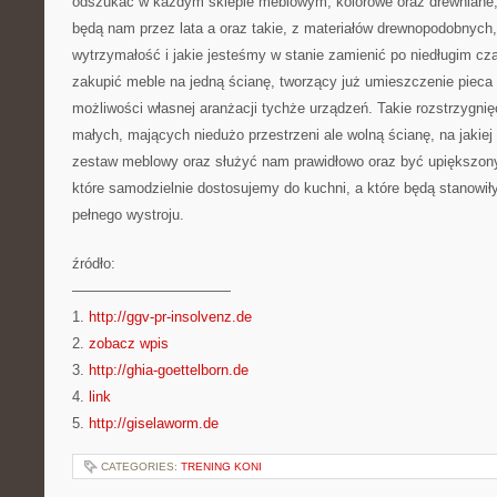
odszukać w każdym sklepie meblowym, kolorowe oraz drewniane, 
będą nam przez lata a oraz takie, z materiałów drewnopodobnych,
wytrzymałość i jakie jesteśmy w stanie zamienić po niedługim c
zakupić meble na jedną ścianę, tworzący już umieszczenie piec
możliwości własnej aranżacji tychże urządzeń. Takie rozstrzygnięc
małych, mających niedużo przestrzeni ale wolną ścianę, na jakiej
zestaw meblowy oraz służyć nam prawidłowo oraz być upiększony
które samodzielnie dostosujemy do kuchni, a które będą stanowił
pełnego wystroju.
źródło:
———————————
1.
http://ggv-pr-insolvenz.de
2.
zobacz wpis
3.
http://ghia-goettelborn.de
4.
link
5.
http://giselaworm.de
CATEGORIES:
TRENING KONI