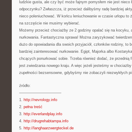
ludzkie gusta, ale czy być może fajnym pomysłem nie jest nieco 
odpoczynku? Zwłaszcza, iż przecież dalibyśmy radę bardziej ak
nieco poleniuchować. W końcu leniuchowanie w czasie urlopu to 
na szczęście nie musimy wybierać.
Możemy przecież chociażby ze 2 godziny opalać się na kocyku,
nurkowania. Fantastyczna sprawa! Można zaryzykować twierdzeni
dużo do opowiadania dla swoich przyjaciół, członków rodziny, to
bardziej zainteresować nurkowanie. Egipt, Majorka albo Kostaryka
chcących ponurkować sobie. Trzeba również dodać, że przednią
jest zwiedzania nowego kraju. A więc jeżeli jesteśmy w chociażby
zupełności bezsensowne, gdybyśmy nie zobaczyli niezwykłych pir
źródło:
———————————
1.
http://nevrology.info
2.
pełna treść
3.
http://everlandplay.info
4.
http://drugrehabtampa.info
5.
http://langhaarzwergteckel.de