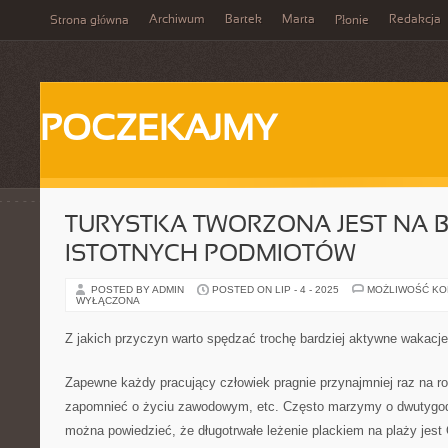
Archiwum
Bartek
Marta
Redakcja
Strona główna
Płonie
POCZEKAJMY
TURYSTKA TWORZONA JEST NA B
ISTOTNYCH PODMIOTÓW
POSTED BY ADMIN
POSTED ON LIP - 4 - 2025
MOŻLIWOŚĆ K
WYŁĄCZONA
Z jakich przyczyn warto spędzać trochę bardziej aktywne wakacj
Zapewne każdy pracujący człowiek pragnie przynajmniej raz na r
zapomnieć o życiu zawodowym, etc. Często marzymy o dwutygodn
można powiedzieć, że długotrwałe leżenie plackiem na plaży jest 