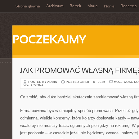
Archiwum
Bartek
Marta
Redakcja
Strona główna
Płonie
POCZEKAJMY
JAK PROMOWAĆ WŁASNĄ FIRMĘ
POSTED BY ADMIN
POSTED ON LIP - 6 - 2025
MOŻLIWOŚĆ K
WYŁĄCZONA
Co zrobić, aby dużo bardziej skutecznie zareklamować własną fi
Firma powinna być w umiejętny sposób promowana. Przecież gdyb
odmienna, wielkie koncerny, które kojarzy dosłownie każdy – nawet
wcale by nie musiały tracić ogromnych pieniędzy na reklamę. W p
jest podobnie – w zasadzie jeżeli nie będziemy zwracali należyte