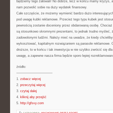
będziemy tego żałowali! No dobrze, lecz w końcu mamy kryzys, a
nam pozwolić sobie na duży wydatek finansowy.
Całe szczęście, że możemy wymienić bardzo dużo interesujący
pod uwagę kubki reklamowe. Przecież tego typu kubek jest stosun
pewnością zostanie doceniony przez obdarowaną osobę. Chociaż 
są stosunkowo skromnymi prezentami, to jednak trudno myśleć, ż
zadowolonymi ludźmi. Należy mieć na uwadze, że kiedy chcieliby
wykosztować, kapitalnym rozwiązaniem są parasole reklamowe. C
droższe, to w końcu i tak inwestycja w nie szybko zwrócić się dla
uwagę, a zapewne nasza firma będzie sporo lepiej rozreklamowan
źródło:
———————————
1.
zobacz więcej
2.
przeczytaj więcej
3.
czytaj dalej
4.
kliknij aby przejść
5.
http://gfsvy.com
CATEGORIES:
WYCHOWANIE PRZEZ SPORT