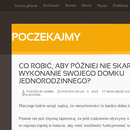
Archiwum
Bartek
Marta
Redakcja
Strona główna
Płonie
POCZEKAJMY
CO ROBIĆ, ABY PÓŹNIEJ NIE SKA
WYKONANIE SWOJEGO DOMKU
JEDNORODZINNEGO?
POSTED BY ADMIN
POSTED ON LIP - 9 - 2025
MOŻLIWOŚĆ K
WYŁĄCZONA
Dlaczego ludzie wciąż sądzą, że nieruchomości to bardzo dobra l
Pewnie nie jest zbytnią tajemnicą, że jeśli codziennie słyszymy 
to najzwyczajniej w świecie, aby mieć możliwość funkcjonować n