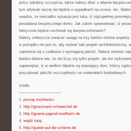
prócz odrobiny szczęścia, także należy dbać o własne bezpiecze
tym artykule raczej nie będzie o wypadkach na szosie, etc. Należ
uwadze, że nierzadko sytuacja jest taka, iż najzupełniej pomnie
posiadania bezpiecznego domu. Jak zatem spowodować, iż posi
faktycznie będzie cechował się bezpieczeństwem?
Należy zwłaszcza zwracać uwagę na trzy bardzo istotne aspekty.
w porządku nie jest to, aby wybrać taki projekt architektoniczny,
zapomina się o zadbaniu o wymaganą jakość. Należy również nają
bardzo dobrze wie, że nie liczy się tylko projekt, ale też wykonan
zapamiętać, iż w wielkim błędzie są stawiający dom, którzy sądzą,
poszukiwać jakichś oszczędności na materiałach budowlanych.
źródło:
———————————
1.
poznaj możliwości
2.
http://grossmann-schweichel.de
3.
http://gruene-jugend-muelheim.de
4.
wejdź tutaj
5.
http://gueter-auf-die-schiene.de