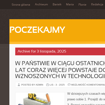
Archiwum
Bartek
Marta
Redakcja
Strona główna
Płonie
POCZEKAJMY
Archive for 3 listopada, 2025
W PAŃSTWIE W CIĄGU OSTATNIC
LAT CORAZ WIĘCEJ POWSTAJE 
WZNOSZONYCH W TECHNOLOGII
POSTED BY ADMIN
LIS - 3 - 2025
MOŻLIWOŚĆ KOMENTOWAN
W dzisiejszych czasach w
prawo sobie 1. Przejdź do w
3. Poznaj wszystkie szczeg