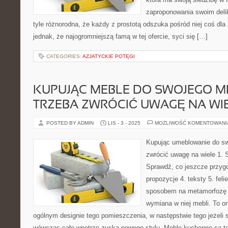
zaproponowania swoim delik
tyle różnorodna, że każdy z prostotą odszuka pośród niej coś dla
jednak, że najogromniejszą famą w tej ofercie, syci się […]
CATEGORIES:
AZJATYCKIE POTĘGI
KUPUJĄC MEBLE DO SWOJEGO MI
TRZEBA ZWRÓCIĆ UWAGĘ NA WI
POSTED BY ADMIN
LIS - 3 - 2025
MOŻLIWOŚĆ KOMENTOWAN
Kupując umeblowanie do sw
zwrócić uwagę na wiele 1. S
Sprawdź, co jeszcze przyg
propozycje 4. teksty 5. fe
sposobem na metamorfozę a
wymiana w niej mebli. To o
ogólnym designie tego pomieszczenia, w następstwie tego jeżeli s
wówczas całe wnętrze zyska nowego stylu. Meble kuchenne są t