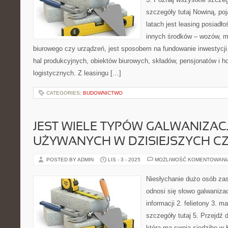
szczegóły tutaj Nowiną, po
latach jest leasing posiad
innych środków – wozów, m
biurowego czy urządzeń, jest sposobem na fundowanie inwestycj
hal produkcyjnych, obiektów biurowych, składów, pensjonatów i ho
logistycznych. Z leasingu […]
CATEGORIES:
BUDOWNICTWO
JEST WIELE TYPÓW GALWANIZACJ
UŻYWANYCH W DZISIEJSZYCH C
POSTED BY ADMIN
LIS - 3 - 2025
MOŻLIWOŚĆ KOMENTOWAN
Niesłychanie dużo osób zas
odnosi się słowo galwanizac
informacji 2. felietony 3. 
szczegóły tutaj 5. Przejdź 
która ma swoją siedzibę w