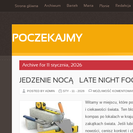
Archiwum
Bartek
Marta
Redakcja
Strona główna
Płonie
POCZEKAJMY
Archive for 11 stycznia, 2026
JEDZENIE NOCĄ – LATE NIGHT F
POSTED BY ADMIN
STY - 11 - 2026
MOŻLIWOŚĆ KOMENTOWA
Witamy w miejscu, które po
i ciekawości świata. Ten bl
kompas po lokalach w kraju
zakątkach świata. Jeśli lub
nowości, cenisz konkret i 