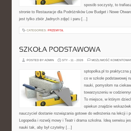
sposób soczysty, to trafias
stronie to Restauracje dla Podróżników Low Budget i Nowe Otwarci
jest tylko zbiór „ładnych zdjęć i paru […]
CATEGORIES:
PRZEMYSŁ
SZKOŁA PODSTAWOWA
POSTED BY ADMIN
STY - 11 - 2026
MOŻLIWOŚĆ KOMENTOWA
sptopolka.pl to praktyczna
co w szkole podstawowej na
nauki, pomysłom na ciekaw
towarzyszeniu w codziennym
To miejsce, w którym dziec
opiekun znajdzie wskazówk
nauczyciel dostanie rozwiązania gotowe do wdrożenia na lekcji i 
Logopedia i rozwój mowy i Teatr i drama szkolna. Ideą serwisu j
nauki tak, aby był czytelny […]