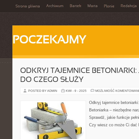
Archiwum
Bartek
Marta
Redakcja
Strona główna
Płonie
POCZEKAJMY
ODKRYJ TAJEMNICE BETONIARKI: 
DO CZEGO SŁUŻY
POSTED BY ADMIN
KWI - 9 - 2025
MOŻLIWOŚĆ KOMENTOWAN
Odkryj tajemnice betoniarki:
Betoniarka – niezbędne nar
Sprawdź, jakie funkcje pełni
Czy wiesz co może Ci dać b