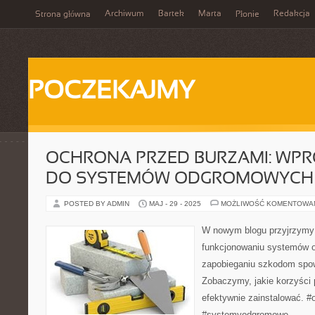
Archiwum
Bartek
Marta
Redakcja
Strona główna
Płonie
POCZEKAJMY
OCHRONA PRZED BURZAMI: WP
DO SYSTEMÓW ODGROMOWYCH
POSTED BY ADMIN
MAJ - 29 - 2025
MOŻLIWOŚĆ KOMENTOWA
W nowym blogu przyjrzymy 
funkcjonowaniu systemów
zapobieganiu szkodom spo
Zobaczymy, jakie korzyści 
efektywnie zainstalować. 
#systemyodgromowe