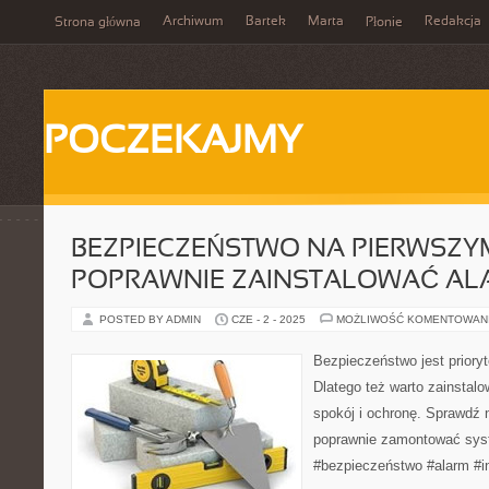
Archiwum
Bartek
Marta
Redakcja
Strona główna
Płonie
POCZEKAJMY
BEZPIECZEŃSTWO NA PIERWSZYM
POPRAWNIE ZAINSTALOWAĆ AL
POSTED BY ADMIN
CZE - 2 - 2025
MOŻLIWOŚĆ KOMENTOWAN
Bezpieczeństwo jest prior
Dlatego też warto zainstalo
spokój i ochronę. Sprawdź 
poprawnie zamontować sys
#bezpieczeństwo #alarm #in