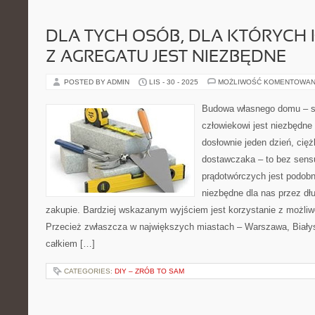
DLA TYCH OSÓB, DLA KTÓRYCH
Z AGREGATU JEST NIEZBĘDNE
POSTED BY ADMIN
LIS - 30 - 2025
MOŻLIWOŚĆ KOMENTOWAN
Budowa własnego domu – s
człowiekowi jest niezbędne 
dosłownie jeden dzień, cięż
dostawczaka – to bez sens
prądotwórczych jest podobni
niezbędne dla nas przez dł
zakupie. Bardziej wskazanym wyjściem jest korzystanie z możliw
Przecież zwłaszcza w największych miastach – Warszawa, Białyst
całkiem […]
CATEGORIES:
DIY – ZRÓB TO SAM