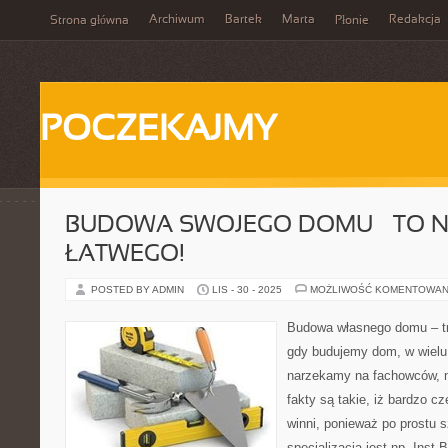
Archiwum
Bartek
Marta
Redakcja
Strona główna
Płonie
POCZEKAJMY
BUDOWA SWOJEGO DOMU – TO N
ŁATWEGO!
POSTED BY ADMIN
LIS - 30 - 2025
MOŻLIWOŚĆ KOMENTOWAN
Budowa własnego domu – t
gdy budujemy dom, w wielu
narzekamy na fachowców, n
fakty są takie, iż bardzo c
winni, ponieważ po prostu 
specjalizacją jest np. Inst