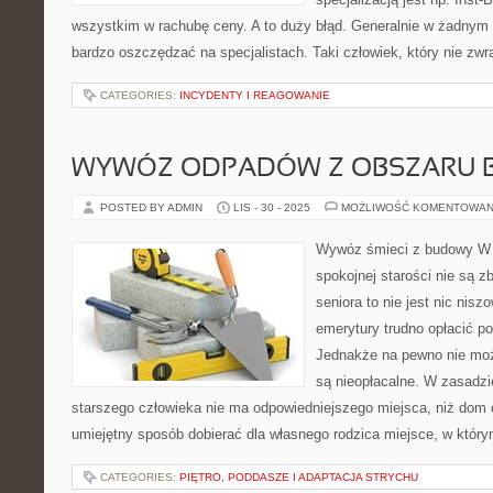
wszystkim w rachubę ceny. A to duży błąd. Generalnie w żadnym
bardzo oszczędzać na specjalistach. Taki człowiek, który nie zw
CATEGORIES:
INCYDENTY I REAGOWANIE
WYWÓZ ODPADÓW Z OBSZARU
POSTED BY ADMIN
LIS - 30 - 2025
MOŻLIWOŚĆ KOMENTOWAN
Wywóz śmieci z budowy W
spokojnej starości nie są z
seniora to nie jest nic nisz
emerytury trudno opłacić p
Jednakże na pewno nie możn
są nieopłacalne. W zasadzi
starszego człowieka nie ma odpowiedniejszego miejsca, niż dom 
umiejętny sposób dobierać dla własnego rodzica miejsce, w któr
CATEGORIES:
PIĘTRO, PODDASZE I ADAPTACJA STRYCHU