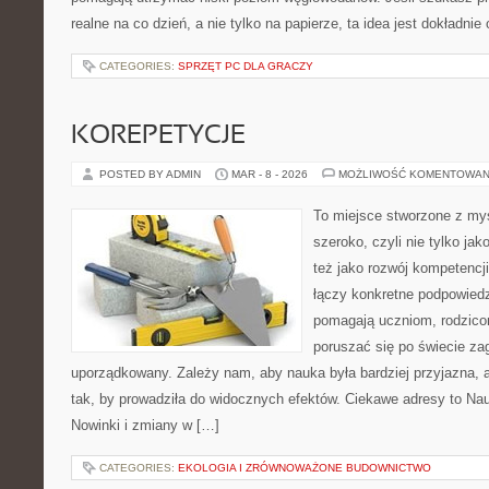
realne na co dzień, a nie tylko na papierze, ta idea jest dokładni
CATEGORIES:
SPRZĘT PC DLA GRACZY
KOREPETYCJE
POSTED BY ADMIN
MAR - 8 - 2026
MOŻLIWOŚĆ KOMENTOWAN
To miejsce stworzone z myś
szeroko, czyli nie tylko jak
też jako rozwój kompetencj
łączy konkretne podpowiedzi
pomagają uczniom, rodzi
poruszać się po świecie z
uporządkowany. Zależy nam, aby nauka była bardziej przyjazna,
tak, by prowadziła do widocznych efektów. Ciekawe adresy to Nau
Nowinki i zmiany w […]
CATEGORIES:
EKOLOGIA I ZRÓWNOWAŻONE BUDOWNICTWO