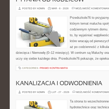
PYTANIA OD RODZICÓW
POSTED BY ADMIN
MAR - 6 - 2026
MOŻLIWOŚĆ KOMENTOWAN
Przedszkole76 to przyjazny
którym temat malucha spot
codziennym rytmem domu. T
to, by wyjaśniać wątpliwośc
które wracają od pierwszyc
aż po codzienność z kilkul
dziecięca i Niemowlę (0–12 miesięcy). W centrum są Maluchy oraz 
uczy się siebie każdego dnia. Przedszkole76 pokazuje, że opieka
CATEGORIES:
PRAWO KONTRA MAFIA
KANALIZACJA I ODWODNIENIA
POSTED BY ADMIN
LUT - 27 - 2026
MOŻLIWOŚĆ KOMENTOWA
Ta strona to wszechstronne
hydrotechnice oraz technice