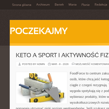
Archiwum
Bartek
Marta
Redakcja
Strona główna
Płonie
POCZEKAJMY
KETO A SPORT I AKTYWNOŚĆ FI
POSTED BY ADMIN
MAR - 9 - 2026
MOŻLIWOŚĆ KOMENTOWAN
FoodForce to centrum zaku
osób, które chcą jeść keto
ciągle z czegoś rezygnują.
wygoda spotykają się z po
wybierasz produkty, które w
wysokotłuszczowych rozwią
pomagają utrzymać niski poziom węglowodanów. Jeśli szukasz prz