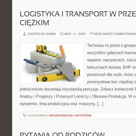
LOGISTYKA I TRANSPORT W PRZ
CIĘŻKIM
POSTED BY ADMIN
MAR - 8 - 2026
MOŻLIWOŚĆ KOMENTOWAN
Techneau to portal o gospo
wszystkim gałęziach bazowy
wspiera: narzędziach, sieci
łańcuchach dostaw, BHP ora
przestrzeń dla osób, które
przemysłowe bez zbędnej ża
jednocześnie doceniają inżynierską precyzję. Zobacz koniecznie
Analizy i Prognozy i Przemysł Lotniczy i Obronna Produkcja. W c
wytwórnie, linia produkcyjna oraz maszyny, […]
CATEGORIES:
AKCESORIA DO LAPTOPÓW