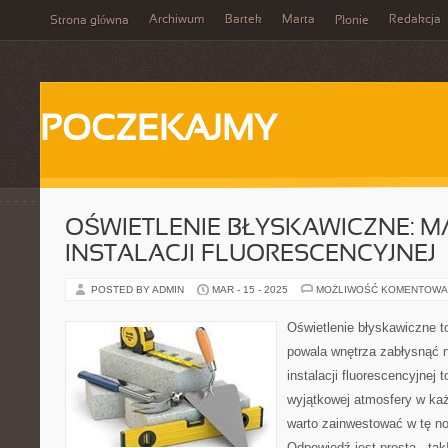
Archiwum
Bartek
Marta
Redakcja
Strona główna
Płonie
POCZEKAJMY
OŚWIETLENIE BŁYSKAWICZNE: M
INSTALACJI FLUORESCENCYJNEJ
POSTED BY ADMIN
MAR - 15 - 2025
MOŻLIWOŚĆ KOMENTOWA
Oświetlenie błyskawiczne to
powala wnętrza zabłysnąć 
instalacji fluorescencyjnej
wyjątkowej atmosfery w k
warto zainwestować w tę n
Odpowiedź jest prosta - tak