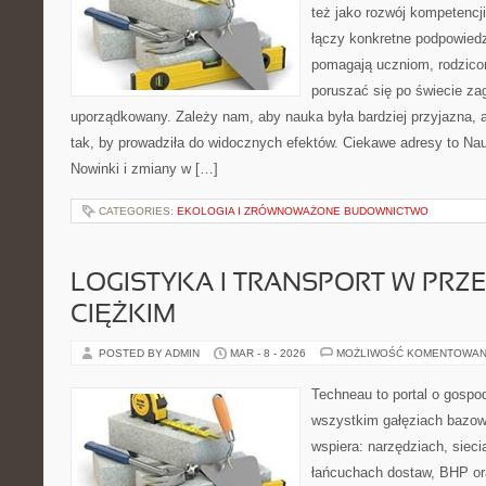
też jako rozwój kompetencj
łączy konkretne podpowiedzi
pomagają uczniom, rodzi
poruszać się po świecie z
uporządkowany. Zależy nam, aby nauka była bardziej przyjazna,
tak, by prowadziła do widocznych efektów. Ciekawe adresy to Nau
Nowinki i zmiany w […]
CATEGORIES:
EKOLOGIA I ZRÓWNOWAŻONE BUDOWNICTWO
LOGISTYKA I TRANSPORT W PRZ
CIĘŻKIM
POSTED BY ADMIN
MAR - 8 - 2026
MOŻLIWOŚĆ KOMENTOWAN
Techneau to portal o gospo
wszystkim gałęziach bazowy
wspiera: narzędziach, sieci
łańcuchach dostaw, BHP ora