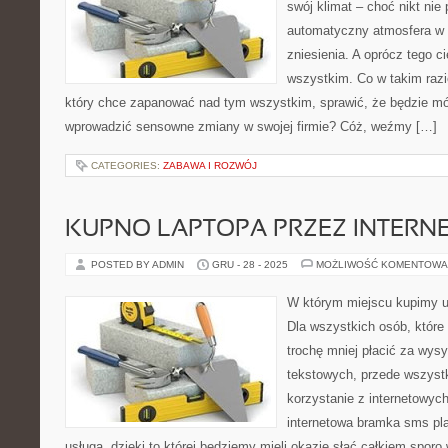
swój klimat – choć nikt nie
automatyczny atmosfera w n
zniesienia. A oprócz tego 
wszystkim. Co w takim razi
który chce zapanować nad tym wszystkim, sprawić, że będzie mó
wprowadzić sensowne zmiany w swojej firmie? Cóż, weźmy […]
CATEGORIES:
ZABAWA I ROZWÓJ
KUPNO LAPTOPA PRZEZ INTERN
POSTED BY ADMIN
GRU - 28 - 2025
MOŻLIWOŚĆ KOMENTOWA
W którym miejscu kupimy 
Dla wszystkich osób, które 
trochę mniej płacić za wys
tekstowych, przede wszyst
korzystanie z internetowyc
internetowa bramka sms pla
usługa, dzięki to której będziemy mieli okazję słać całkiem sporo