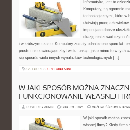
Informatyka, jest to dziedzi
Komputery, są ogromnie ro
technologicznymi, które w 
ułatwiają pracę człowiekowi
imponująco dobrze ukształto
okazję realizować czynnośc
i w krótszym czasie. Komputery zostały odnalezione sporo lat tem
proste i nie zawierające zbyt wielu funkcji, jakie mimo to w tych
się spośród wielu innych wynalazków technologicznych […]
CATEGORIES:
GRY FABULARNE
W JAKI SPOSÓB MOŻNA ZNACZN
FUNKCJONOWANIE WŁASNEJ FIR
POSTED BY ADMIN
GRU - 29 - 2025
MOŻLIWOŚĆ KOMENTOWA
W jaki sposób można znacz
własnej firmy? Kiedy firma 