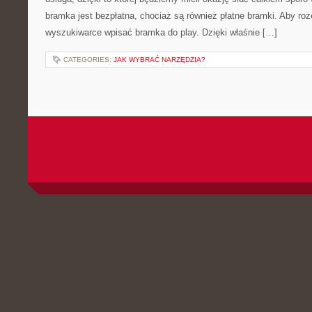
bramka jest bezpłatna, chociaż są również płatne bramki. Aby roz
wyszukiwarce wpisać bramka do play. Dzięki właśnie […]
CATEGORIES:
JAK WYBRAĆ NARZĘDZIA?