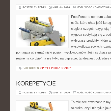
POSTED BY ADMIN
MAR - 9 - 2026
MOŻLIWOŚĆ KOMENTOWAN
FoodForce to centrum zaku
osób, które chcą jeść keto
ciągle z czegoś rezygnują.
wygoda spotykają się z po
wybierasz produkty, które w
wysokotłuszczowych rozwią
pomagają utrzymać niski poziom węglowodanów. Jeśli szukasz prz
realne na co dzień, a nie tylko na papierze, ta idea jest dokładni
CATEGORIES:
SPRZĘT PC DLA GRACZY
KOREPETYCJE
POSTED BY ADMIN
MAR - 8 - 2026
MOŻLIWOŚĆ KOMENTOWAN
To miejsce stworzone z myś
szeroko, czyli nie tylko jak