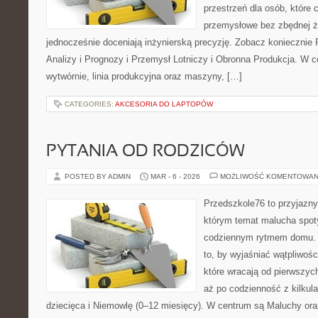
przestrzeń dla osób, które
przemysłowe bez zbędnej ża
jednocześnie doceniają inżynierską precyzję. Zobacz koniecznie
Analizy i Prognozy i Przemysł Lotniczy i Obronna Produkcja. W c
wytwórnie, linia produkcyjna oraz maszyny, […]
CATEGORIES:
AKCESORIA DO LAPTOPÓW
PYTANIA OD RODZICÓW
POSTED BY ADMIN
MAR - 6 - 2026
MOŻLIWOŚĆ KOMENTOWAN
Przedszkole76 to przyjazny
którym temat malucha spot
codziennym rytmem domu. T
to, by wyjaśniać wątpliwośc
które wracają od pierwszyc
aż po codzienność z kilkul
dziecięca i Niemowlę (0–12 miesięcy). W centrum są Maluchy oraz 