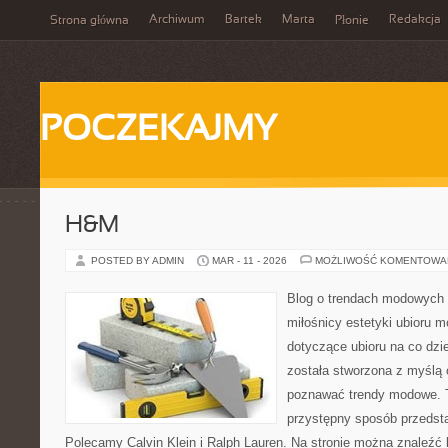
Archiwum
Bartek
Marta
Redakcja
Strona główna
Płonie
POCZEKAJMY
H&M
POSTED BY ADMIN
MAR - 11 - 2026
MOŻLIWOŚĆ KOMENTOWA
Blog o trendach modowych 
miłośnicy estetyki ubioru m
dotyczące ubioru na co dzie
została stworzona z myślą 
poznawać trendy modowe. To
przystępny sposób przedsta
Polecamy Calvin Klein i Ralph Lauren. Na stronie można znaleźć l