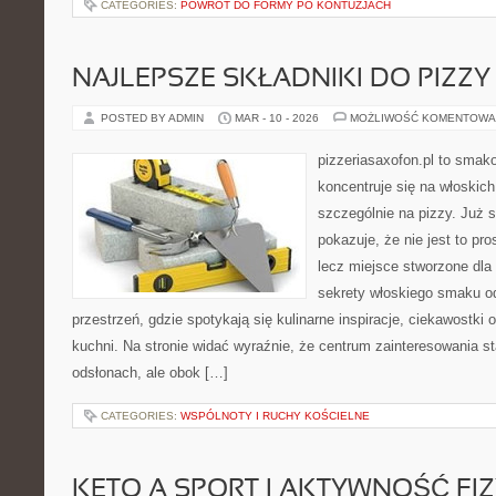
CATEGORIES:
POWRÓT DO FORMY PO KONTUZJACH
NAJLEPSZE SKŁADNIKI DO PIZZY
POSTED BY ADMIN
MAR - 10 - 2026
MOŻLIWOŚĆ KOMENTOWA
pizzeriasaxofon.pl to smako
koncentruje się na włoskich
szczególnie na pizzy. Już 
pokazuje, że nie jest to pro
lecz miejsce stworzone dla
sekrety włoskiego smaku od 
przestrzeń, gdzie spotykają się kulinarne inspiracje, ciekawostki 
kuchni. Na stronie widać wyraźnie, że centrum zainteresowania st
odsłonach, ale obok […]
CATEGORIES:
WSPÓLNOTY I RUCHY KOŚCIELNE
KETO A SPORT I AKTYWNOŚĆ FI