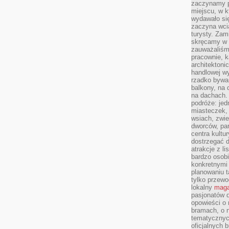
zaczynamy p
miejscu, w k
wydawało się
zaczyna wci
turysty. Zam
skręcamy w b
zauważaliśm
pracownie, k
architektoni
handlowej wy
rzadko bywa
balkony, na
na dachach. 
podróże: je
miasteczek,
wsiach, zwie
dworców, pa
centra kultu
dostrzegać d
atrakcje z l
bardzo osobi
konkretnymi
planowaniu t
tylko przewod
lokalny
maga
pasjonatów 
opowieści o
bramach, o 
tematycznyc
oficjalnych 