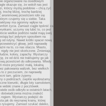
owe organizowane na osiedlowym
gle okazuje się, że wokół nas jest
zi, którzy myślą podobnie – chcą żyć
j, trochę bliżej, trochę bardziej
 anonimowej przestrzeni robi się
tórym czujemy się u siebie. Taka
pektywy ma ogromny wpływ na
mfort życia. Zamiast ciągle tęsknić za
erunkami, uczymy się lubić to, co jest
ście wielkie podróże nadal mają swój
rzestają być jedynym sposobem na
ę od rutyny. Nawet krótki spacer nową
 przewietrzyć głowę, jeśli naprawdę
żni na to, co nas otacza. Miasto,
 nigdy nie jest skończone. Zmieniają
 ludzie, kolory, zapachy. Wystarczy
ję, że od dziś nie traktujemy go jak
 żywą przestrzeń do odkrywania. Wtedy
ń może przynieść małą, lokalną
ez pakowania walizek, bez wielkich
a to z poczuciem, że naprawdę
cni tam, gdzie żyjemy.
my o podróżach, zwykle wyobrażamy
czne kierunki, długie loty samolotem,
ne widoki znane z pocztówek.
ele osób odkryło w ostatnich latach,
e doświadczenia można znaleźć
a rogiem. Wystarczy podejść do
ta jak do nieznanej krainy, której
o rysujemy. Zamiast szukać daleko,