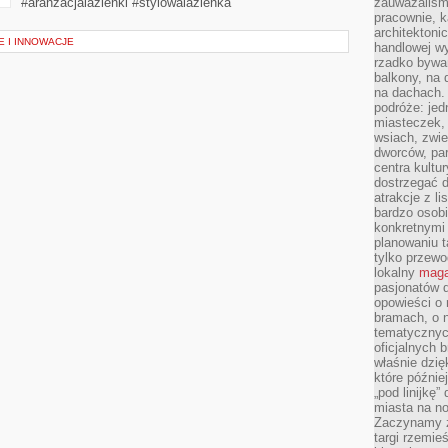
#aranżacjalazienki #stylowalazienka
zauważaliśm
pracownie, k
architektoni
 I INNOWACJE
handlowej wy
rzadko bywa
balkony, na
na dachach. 
podróże: je
miasteczek,
wsiach, zwie
dworców, pa
centra kultu
dostrzegać d
atrakcje z l
bardzo osobi
konkretnymi
planowaniu t
tylko przewod
lokalny
maga
pasjonatów 
opowieści o
bramach, o 
tematycznyc
oficjalnych 
właśnie dzię
które późnie
„pod linijkę
miasta na n
Zaczynamy z
targi rzemie