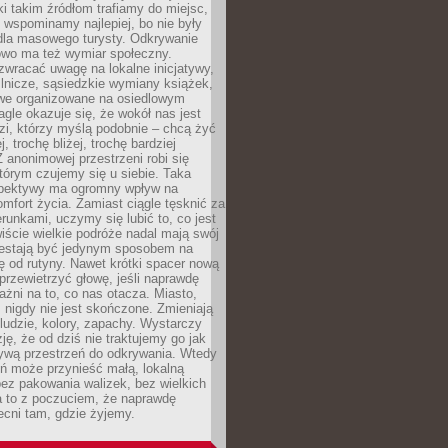
ki takim źródłom trafiamy do miejsc,
j wspominamy najlepiej, bo nie były
” dla masowego turysty. Odkrywanie
owo ma też wymiar społeczny.
wracać uwagę na lokalne inicjatywy,
ślnicze, sąsiedzkie wymiany książek,
owe organizowane na osiedlowym
gle okazuje się, że wokół nas jest
zi, którzy myślą podobnie – chcą żyć
j, trochę bliżej, trochę bardziej
 anonimowej przestrzeni robi się
tórym czujemy się u siebie. Taka
pektywy ma ogromny wpływ na
mfort życia. Zamiast ciągle tęsknić za
erunkami, uczymy się lubić to, co jest
ście wielkie podróże nadal mają swój
rzestają być jedynym sposobem na
ę od rutyny. Nawet krótki spacer nową
 przewietrzyć głowę, jeśli naprawdę
żni na to, co nas otacza. Miasto,
 nigdy nie jest skończone. Zmieniają
 ludzie, kolory, zapachy. Wystarczy
ję, że od dziś nie traktujemy go jak
 żywą przestrzeń do odkrywania. Wtedy
ń może przynieść małą, lokalną
ez pakowania walizek, bez wielkich
a to z poczuciem, że naprawdę
cni tam, gdzie żyjemy.