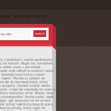
SCRIBE
FACEBOOK
TWITTER
my o podróżach, zwykle wyobrażamy
czne kierunki, długie loty samolotem,
ne widoki znane z pocztówek.
ele osób odkryło w ostatnich latach,
e doświadczenia można znaleźć
a rogiem. Wystarczy podejść do
ta jak do nieznanej krainy, której
o rysujemy. Zamiast szukać daleko,
ytać: czego tak naprawdę nie znam w
tórym mieszkam od lat. Miasto, które
 przewidywalne i trochę nudne, nagle
ągać, gdy spojrzymy na nie oczami
iast jechać najkrótszą trasą do pracy,
oczną uliczkę, której nigdy nie