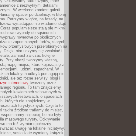
y. Odkrywamy stare szyldy, małe
amienice z niezwykłymi detalami
cznymi. W weekend zamiast galerii
bieramy spacer po dzielnicy, w której
my. Patrzymy w górę, na fasady, na
 drzewa wyrastające nie wiadomo skąd
Coraz popularniejsze stają się mikro-
dnodniowe wypady do sąsiednich
 wyprawy rowerowe po okolicznych
dzanie zapomnianych fortów, starych
rków przemysłowych przerobionych na
ry. Dzięki nim uczymy się zwalniać i
etale, zamiast zaliczać kolejne
isty. Przy okazji tworzymy własną,
stą mapę miejsc, które kojarzą się z
 emocjami, ludźmi, zapachami. W
akich lokalnych odkryć pomagają nie
niki, ale też różne serwisy, blogi i
zyn internetowy
tworzony przez
danego regionu. To tam znajdziemy
 małych kawiarniach schowanych w
niszowych festiwalach, o spacerach
h, których nie znajdziemy w
broszurach turystycznych. Często to
ki takim źródłom trafiamy do miejsc,
j wspominamy najlepiej, bo nie były
” dla masowego turysty. Odkrywanie
owo ma też wymiar społeczny.
wracać uwagę na lokalne inicjatywy,
ślnicze, sąsiedzkie wymiany książek,