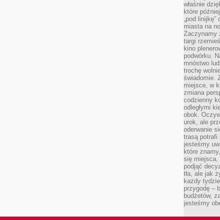
właśnie dzię
które późnie
„pod linijkę
miasta na n
Zaczynamy z
targi rzemie
kino plener
podwórku. Na
mnóstwo lud
trochę wolnie
świadomie. Z
miejsce, w k
zmiana pers
codzienny ko
odległymi ki
obok. Oczywi
urok, ale p
oderwanie si
trasą potrafi
jesteśmy uwa
które znamy,
się miejsca,
podjąć decyz
tła, ale jak
każdy tydzie
przygodę – b
budżetów, z
jesteśmy obe