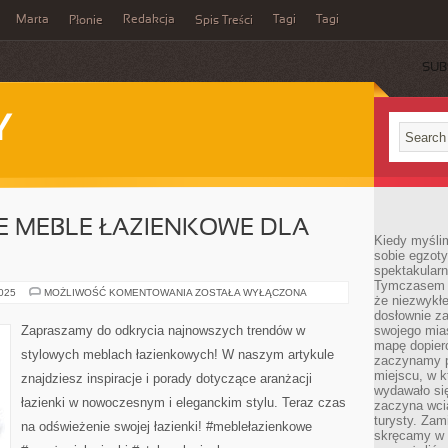
Marta
Redakcja
Tagi
Tagi
Płonie
Spis Treści
SUB
Y
E MEBLE ŁAZIENKOWE DLA
Kiedy myśli
sobie egzoty
spektakular
Tymczasem wi
ODKRYJ
2025
MOŻLIWOŚĆ KOMENTOWANIA
ZOSTAŁA WYŁĄCZONA
że niezwykł
STYLOWE
MEBLE
dosłownie z
ŁAZIENKOWE
Zapraszamy do odkrycia najnowszych trendów w
swojego mias
DLA
mapę dopier
TWOJEJ
stylowych meblach łazienkowych! W naszym artykule
ŁAZIENKI
zaczynamy p
miejscu, w k
znajdziesz inspiracje i porady dotyczące aranżacji
wydawało się
łazienki w nowoczesnym i eleganckim stylu. Teraz czas
zaczyna wci
turysty. Zam
na odświeżenie swojej łazienki! #meblełazienkowe
skręcamy w b