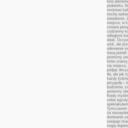
kino plener
podwórku. Na
mnóstwo lud
trochę wolnie
świadomie. Z
miejsce, w k
zmiana pers
codzienny ko
odległymi ki
obok. Oczywi
urok, ale p
oderwanie si
trasą potrafi
jesteśmy uwa
które znamy,
się miejsca,
podjąć decyz
tła, ale jak
każdy tydzie
przygodę – b
budżetów, z
jesteśmy obe
Kiedy myśli
sobie egzoty
spektakular
Tymczasem wi
że niezwykł
dosłownie z
swojego mias
mapę dopier