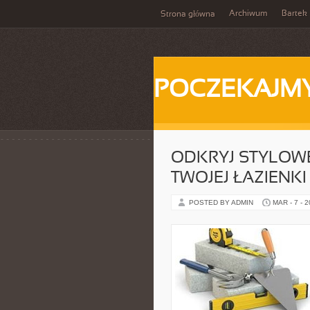
Archiwum
Bartek
Strona główna
POCZEKAJM
ODKRYJ STYLOW
TWOJEJ ŁAZIENKI
POSTED BY ADMIN
MAR - 7 - 