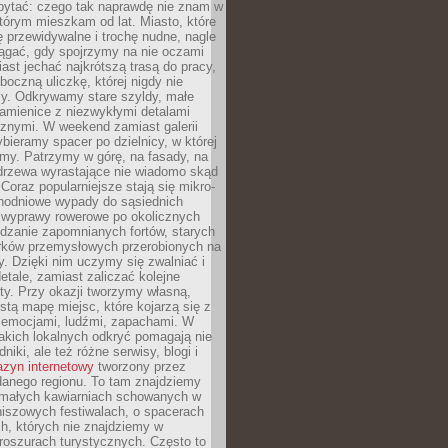
ytać: czego tak naprawdę nie znam w
tórym mieszkam od lat. Miasto, które
 przewidywalne i trochę nudne, nagle
ągać, gdy spojrzymy na nie oczami
iast jechać najkrótszą trasą do pracy,
oczną uliczkę, której nigdy nie
y. Odkrywamy stare szyldy, małe
amienice z niezwykłymi detalami
cznymi. W weekend zamiast galerii
bieramy spacer po dzielnicy, w której
my. Patrzymy w górę, na fasady, na
 drzewa wyrastające nie wiadomo skąd
Coraz popularniejsze stają się mikro-
dnodniowe wypady do sąsiednich
 wyprawy rowerowe po okolicznych
dzanie zapomnianych fortów, starych
rków przemysłowych przerobionych na
ry. Dzięki nim uczymy się zwalniać i
etale, zamiast zaliczać kolejne
isty. Przy okazji tworzymy własną,
stą mapę miejsc, które kojarzą się z
 emocjami, ludźmi, zapachami. W
akich lokalnych odkryć pomagają nie
niki, ale też różne serwisy, blogi i
zyn internetowy
tworzony przez
danego regionu. To tam znajdziemy
 małych kawiarniach schowanych w
niszowych festiwalach, o spacerach
h, których nie znajdziemy w
broszurach turystycznych. Często to