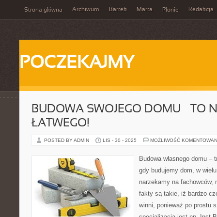
Archiwum
Bartek
Marta
Redakcja
Strona główna
Płonie
POCZEKAJMY
BUDOWA SWOJEGO DOMU – TO N
ŁATWEGO!
POSTED BY ADMIN
LIS - 30 - 2025
MOŻLIWOŚĆ KOMENTOWAN
Budowa własnego domu – t
gdy budujemy dom, w wielu
narzekamy na fachowców, n
fakty są takie, iż bardzo c
winni, ponieważ po prostu 
specjalizacją jest np. Inst