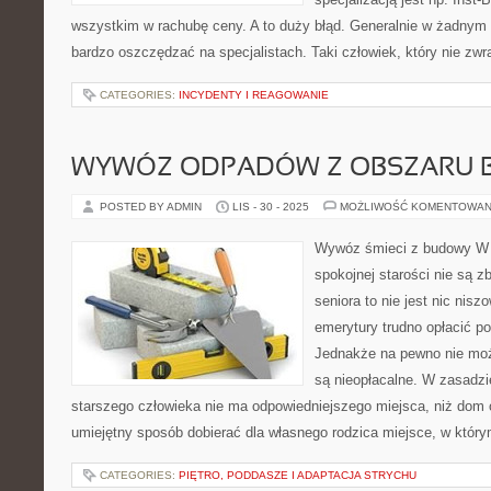
wszystkim w rachubę ceny. A to duży błąd. Generalnie w żadnym
bardzo oszczędzać na specjalistach. Taki człowiek, który nie zw
CATEGORIES:
INCYDENTY I REAGOWANIE
WYWÓZ ODPADÓW Z OBSZARU
POSTED BY ADMIN
LIS - 30 - 2025
MOŻLIWOŚĆ KOMENTOWAN
Wywóz śmieci z budowy W
spokojnej starości nie są z
seniora to nie jest nic nisz
emerytury trudno opłacić p
Jednakże na pewno nie możn
są nieopłacalne. W zasadzi
starszego człowieka nie ma odpowiedniejszego miejsca, niż dom 
umiejętny sposób dobierać dla własnego rodzica miejsce, w któr
CATEGORIES:
PIĘTRO, PODDASZE I ADAPTACJA STRYCHU