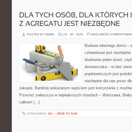
DLA TYCH OSÓB, DLA KTÓRYCH
Z AGREGATU JEST NIEZBĘDNE
POSTED BY ADMIN
LIS - 30 - 2025
MOŻLIWOŚĆ KOMENTOWAN
Budowa własnego domu – s
człowiekowi jest niezbędne 
dosłownie jeden dzień, cięż
dostawczaka – to bez sens
prądotwórczych jest podobni
niezbędne dla nas przez dł
zakupie. Bardziej wskazanym wyjściem jest korzystanie z możliw
Przecież zwłaszcza w największych miastach – Warszawa, Białyst
całkiem […]
CATEGORIES:
DIY – ZRÓB TO SAM