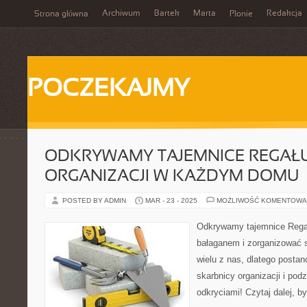
Archiwum
Bartek
Marta
Redakcja
Strona główna
Płonie
POCZEKAJMY
ODKRYWAMY TAJEMNICE REGAŁU
ORGANIZACJI W KAŻDYM DOMU
POSTED BY ADMIN
MAR - 23 - 2025
MOŻLIWOŚĆ KOMENTOWA
Odkrywamy tajemnice Rega
bałaganem i zorganizować s
wielu z nas, dlatego postano
skarbnicy organizacji i podz
odkryciami! Czytaj dalej, b