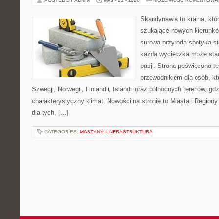
POSTED BY ADMIN
MAJ - 21 - 2026
MOŻLIWOŚĆ KOMENTOWA
Skandynawia to kraina, któr
szukające nowych kierunkó
surowa przyroda spotyka s
każda wycieczka może stać
pasji. Strona poświęcona t
przewodnikiem dla osób, któ
Szwecji, Norwegii, Finlandii, Islandii oraz północnych terenów, gd
charakterystyczny klimat. Nowości na stronie to Miasta i Regiony
dla tych, […]
CATEGORIES:
MASZYNY I INFRASTRUKTURA