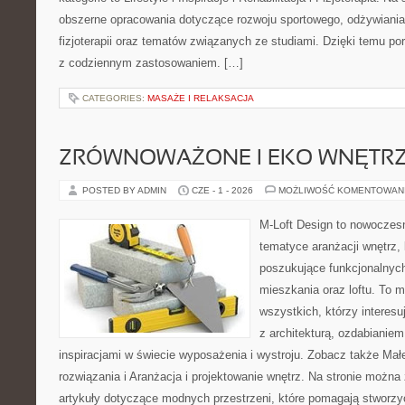
obszerne opracowania dotyczące rozwoju sportowego, odżywiania,
fizjoterapii oraz tematów związanych ze studiami. Dzięki temu p
z codziennym zastosowaniem. […]
CATEGORIES:
MASAŻE I RELAKSACJA
ZRÓWNOWAŻONE I EKO WNĘTR
POSTED BY ADMIN
CZE - 1 - 2026
MOŻLIWOŚĆ KOMENTOWAN
M-Loft Design to nowoczes
tematyce aranżacji wnętrz, 
poszukujące funkcjonalnyc
mieszkania oraz loftu. To m
wszystkich, którzy interes
z architekturą, ozdabianie
inspiracjami w świecie wyposażenia i wystroju. Zobacz także Małe
rozwiązania i Aranżacja i projektowanie wnętrz. Na stronie możn
artykuły dotyczące modnych przestrzeni, które pomagają stworzy