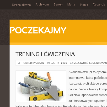
Archiwum
Bartek
Marta
Redakcja
Strona główna
Płonie
POCZEKAJMY
TRENING I ĆWICZENIA
POSTED BY ADMIN
CZE - 2 - 2026
MOŻLIWOŚĆ KOMENTOWAN
AkademikaWF.pl to dynamicz
internetowa, która poświęc
fizycznej, profilaktyce zdro
nauce. Serwis tworzy komp
uczniów, sportowców, trene
zainteresowanych sportem 
kategorie to Lifestyle i Inspiracje i Rehabilitacja i Fizjoterapia. N