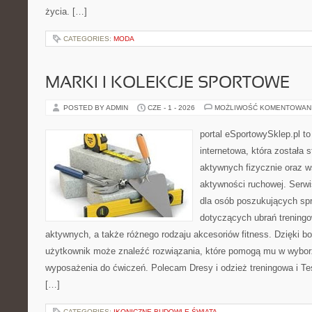
życia. […]
CATEGORIES:
MODA
MARKI I KOLEKCJE SPORTOWE
POSTED BY ADMIN
CZE - 1 - 2026
MOŻLIWOŚĆ KOMENTOWAN
portal eSportowySklep.pl t
internetowa, która została
aktywnych fizycznie oraz w
aktywności ruchowej. Serwi
dla osób poszukujących sp
dotyczących ubrań treningo
aktywnych, a także różnego rodzaju akcesoriów fitness. Dzięki bo
użytkownik może znaleźć rozwiązania, które pomogą mu w wybor
wyposażenia do ćwiczeń. Polecam Dresy i odzież treningowa i Tes
[…]
CATEGORIES:
IKONICZNE BUDOWLE ŚWIATA