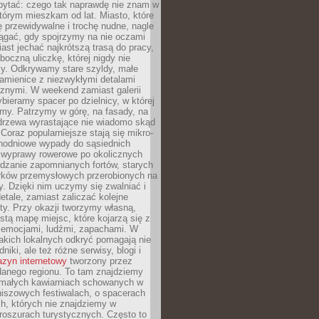
ytać: czego tak naprawdę nie znam w
tórym mieszkam od lat. Miasto, które
 przewidywalne i trochę nudne, nagle
ągać, gdy spojrzymy na nie oczami
iast jechać najkrótszą trasą do pracy,
oczną uliczkę, której nigdy nie
y. Odkrywamy stare szyldy, małe
amienice z niezwykłymi detalami
cznymi. W weekend zamiast galerii
bieramy spacer po dzielnicy, w której
my. Patrzymy w górę, na fasady, na
 drzewa wyrastające nie wiadomo skąd
Coraz popularniejsze stają się mikro-
dnodniowe wypady do sąsiednich
 wyprawy rowerowe po okolicznych
dzanie zapomnianych fortów, starych
rków przemysłowych przerobionych na
ry. Dzięki nim uczymy się zwalniać i
etale, zamiast zaliczać kolejne
isty. Przy okazji tworzymy własną,
stą mapę miejsc, które kojarzą się z
 emocjami, ludźmi, zapachami. W
akich lokalnych odkryć pomagają nie
niki, ale też różne serwisy, blogi i
zyn internetowy
tworzony przez
danego regionu. To tam znajdziemy
 małych kawiarniach schowanych w
niszowych festiwalach, o spacerach
h, których nie znajdziemy w
broszurach turystycznych. Często to