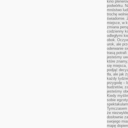
kino plener
podwórku. Na
mnóstwo lud
trochę wolnie
świadomie. Z
miejsce, w k
zmiana pers
codzienny ko
odległymi ki
obok. Oczywi
urok, ale p
oderwanie si
trasą potrafi
jesteśmy uwa
które znamy,
się miejsca,
podjąć decyz
tła, ale jak
każdy tydzie
przygodę – b
budżetów, z
jesteśmy obe
Kiedy myśli
sobie egzoty
spektakular
Tymczasem wi
że niezwykł
dosłownie z
swojego mias
mapę dopier