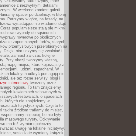
y. Odkrywamy stare szyldy, małe
amienice z niezwykłymi detalami
cznymi. W weekend zamiast galerii
bieramy spacer po dzielnicy, w której
my. Patrzymy w górę, na fasady, na
 drzewa wyrastające nie wiadomo skąd
Coraz popularniejsze stają się mikro-
dnodniowe wypady do sąsiednich
 wyprawy rowerowe po okolicznych
dzanie zapomnianych fortów, starych
rków przemysłowych przerobionych na
ry. Dzięki nim uczymy się zwalniać i
etale, zamiast zaliczać kolejne
isty. Przy okazji tworzymy własną,
stą mapę miejsc, które kojarzą się z
 emocjami, ludźmi, zapachami. W
akich lokalnych odkryć pomagają nie
niki, ale też różne serwisy, blogi i
zyn internetowy
tworzony przez
danego regionu. To tam znajdziemy
 małych kawiarniach schowanych w
niszowych festiwalach, o spacerach
h, których nie znajdziemy w
broszurach turystycznych. Często to
ki takim źródłom trafiamy do miejsc,
j wspominamy najlepiej, bo nie były
” dla masowego turysty. Odkrywanie
owo ma też wymiar społeczny.
wracać uwagę na lokalne inicjatywy,
ślnicze, sąsiedzkie wymiany książek,