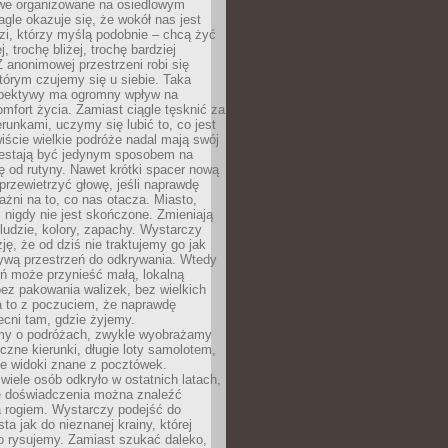
owe organizowane na osiedlowym
gle okazuje się, że wokół nas jest
zi, którzy myślą podobnie – chcą żyć
j, trochę bliżej, trochę bardziej
 anonimowej przestrzeni robi się
tórym czujemy się u siebie. Taka
pektywy ma ogromny wpływ na
mfort życia. Zamiast ciągle tęsknić za
erunkami, uczymy się lubić to, co jest
ście wielkie podróże nadal mają swój
rzestają być jedynym sposobem na
ę od rutyny. Nawet krótki spacer nową
 przewietrzyć głowę, jeśli naprawdę
żni na to, co nas otacza. Miasto,
 nigdy nie jest skończone. Zmieniają
 ludzie, kolory, zapachy. Wystarczy
ję, że od dziś nie traktujemy go jak
 żywą przestrzeń do odkrywania. Wtedy
ń może przynieść małą, lokalną
ez pakowania walizek, bez wielkich
a to z poczuciem, że naprawdę
cni tam, gdzie żyjemy.
my o podróżach, zwykle wyobrażamy
czne kierunki, długie loty samolotem,
ne widoki znane z pocztówek.
ele osób odkryło w ostatnich latach,
e doświadczenia można znaleźć
a rogiem. Wystarczy podejść do
ta jak do nieznanej krainy, której
o rysujemy. Zamiast szukać daleko,