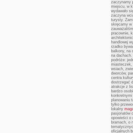
zaczynamy p
miejscu, w k
wydawało się
zaczyna wci
turysty. Zam
skręcamy w b
zauważaliśm
pracownie, k
architektoni
handlowej wy
rzadko bywa
balkony, na
na dachach. 
podróże: je
miasteczek,
wsiach, zwie
dworców, pa
centra kultu
dostrzegać d
atrakcje z l
bardzo osobi
konkretnymi
planowaniu t
tylko przewod
lokalny
maga
pasjonatów 
opowieści o
bramach, o 
tematycznyc
oficjalnych 