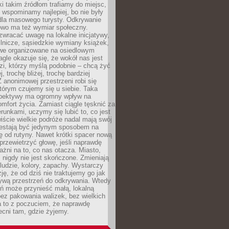
ki takim źródłom trafiamy do miejsc,
j wspominamy najlepiej, bo nie były
” dla masowego turysty. Odkrywanie
owo ma też wymiar społeczny.
wracać uwagę na lokalne inicjatywy,
ślnicze, sąsiedzkie wymiany książek,
owe organizowane na osiedlowym
gle okazuje się, że wokół nas jest
zi, którzy myślą podobnie – chcą żyć
j, trochę bliżej, trochę bardziej
 anonimowej przestrzeni robi się
tórym czujemy się u siebie. Taka
pektywy ma ogromny wpływ na
mfort życia. Zamiast ciągle tęsknić za
erunkami, uczymy się lubić to, co jest
ście wielkie podróże nadal mają swój
rzestają być jedynym sposobem na
ę od rutyny. Nawet krótki spacer nową
 przewietrzyć głowę, jeśli naprawdę
żni na to, co nas otacza. Miasto,
 nigdy nie jest skończone. Zmieniają
 ludzie, kolory, zapachy. Wystarczy
ję, że od dziś nie traktujemy go jak
 żywą przestrzeń do odkrywania. Wtedy
ń może przynieść małą, lokalną
ez pakowania walizek, bez wielkich
a to z poczuciem, że naprawdę
cni tam, gdzie żyjemy.