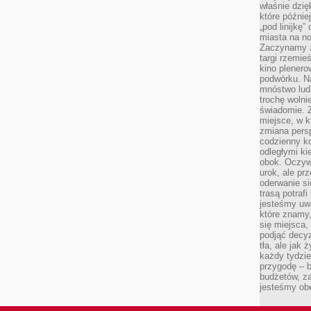
właśnie dzię
które późnie
„pod linijkę
miasta na n
Zaczynamy z
targi rzemie
kino plener
podwórku. Na
mnóstwo lud
trochę wolnie
świadomie. Z
miejsce, w k
zmiana pers
codzienny ko
odległymi ki
obok. Oczywi
urok, ale p
oderwanie si
trasą potrafi
jesteśmy uwa
które znamy,
się miejsca,
podjąć decyz
tła, ale jak
każdy tydzie
przygodę – b
budżetów, z
jesteśmy obe