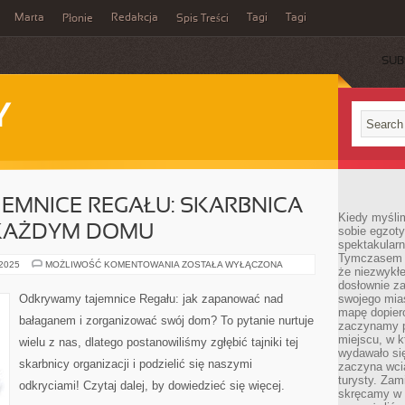
Marta
Redakcja
Tagi
Tagi
Płonie
Spis Treści
SUB
Y
EMNICE REGAŁU: SKARBNICA
Kiedy myśli
 KAŻDYM DOMU
sobie egzoty
spektakular
Tymczasem wi
ODKRYWAMY
 2025
MOŻLIWOŚĆ KOMENTOWANIA
ZOSTAŁA WYŁĄCZONA
że niezwykł
TAJEMNICE
REGAŁU:
dosłownie z
SKARBNICA
Odkrywamy tajemnice Regału: jak zapanować nad
swojego mias
ORGANIZACJI
mapę dopier
W
bałaganem i zorganizować swój dom? To pytanie nurtuje
KAŻDYM
zaczynamy p
DOMU
miejscu, w k
wielu z nas, dlatego postanowiliśmy zgłębić tajniki tej
wydawało się
skarbnicy organizacji i podzielić się naszymi
zaczyna wci
turysty. Zam
odkryciami! Czytaj dalej, by dowiedzieć się więcej.
skręcamy w b