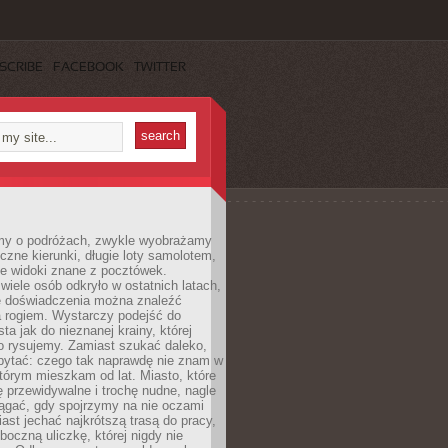
SCRIBE
FACEBOOK
TWITTER
my o podróżach, zwykle wyobrażamy
czne kierunki, długie loty samolotem,
ne widoki znane z pocztówek.
ele osób odkryło w ostatnich latach,
e doświadczenia można znaleźć
a rogiem. Wystarczy podejść do
ta jak do nieznanej krainy, której
o rysujemy. Zamiast szukać daleko,
ytać: czego tak naprawdę nie znam w
tórym mieszkam od lat. Miasto, które
 przewidywalne i trochę nudne, nagle
ągać, gdy spojrzymy na nie oczami
iast jechać najkrótszą trasą do pracy,
oczną uliczkę, której nigdy nie