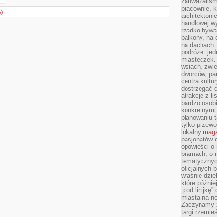
zauważaliśm
pracownie, k
)
architektoni
handlowej wy
rzadko bywa
balkony, na
na dachach. 
podróże: je
miasteczek,
wsiach, zwie
dworców, pa
centra kultu
dostrzegać d
atrakcje z l
bardzo osobi
konkretnymi
planowaniu t
tylko przewod
lokalny
maga
pasjonatów 
opowieści o
bramach, o 
tematycznyc
oficjalnych 
właśnie dzię
które późnie
„pod linijkę
miasta na n
Zaczynamy z
targi rzemie