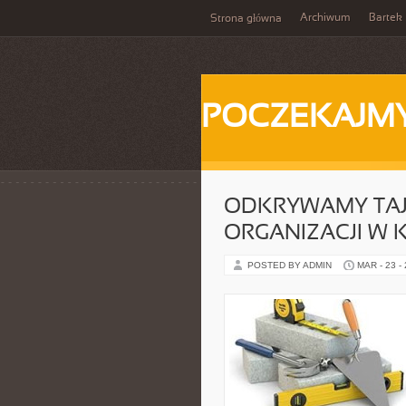
Archiwum
Bartek
Strona główna
POCZEKAJM
ODKRYWAMY TAJ
ORGANIZACJI W
POSTED BY ADMIN
MAR - 23 -