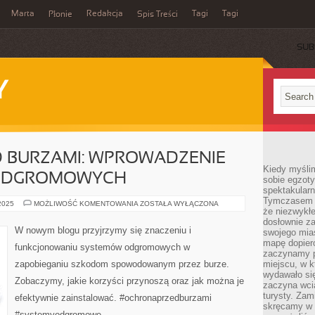
Marta
Redakcja
Tagi
Tagi
Płonie
Spis Treści
SUB
Y
 BURZAMI: WPROWADZENIE
Kiedy myśli
ODGROMOWYCH
sobie egzoty
spektakular
Tymczasem wi
OCHRONA
 2025
MOŻLIWOŚĆ KOMENTOWANIA
ZOSTAŁA WYŁĄCZONA
że niezwykł
PRZED
BURZAMI:
dosłownie z
WPROWADZENIE
W nowym blogu przyjrzymy się znaczeniu i
swojego mias
DO
SYSTEMÓW
mapę dopier
funkcjonowaniu systemów odgromowych w
ODGROMOWYCH
zaczynamy p
zapobieganiu szkodom spowodowanym przez burze.
miejscu, w k
wydawało się
Zobaczymy, jakie korzyści przynoszą oraz jak można je
zaczyna wci
turysty. Zam
efektywnie zainstalować. #ochronaprzedburzami
skręcamy w b
#systemyodgromowe