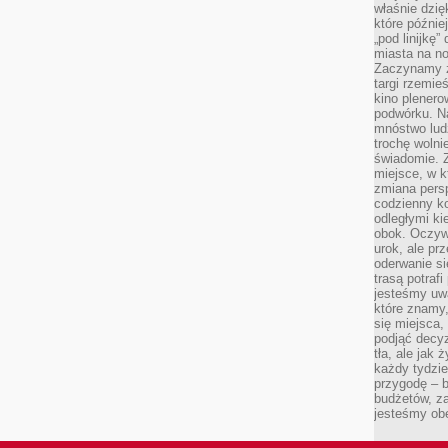
właśnie dzię
które późnie
„pod linijkę
miasta na n
Zaczynamy z
targi rzemie
kino plener
podwórku. Na
mnóstwo lud
trochę wolnie
świadomie. Z
miejsce, w k
zmiana pers
codzienny ko
odległymi ki
obok. Oczywi
urok, ale p
oderwanie si
trasą potrafi
jesteśmy uwa
które znamy,
się miejsca,
podjąć decyz
tła, ale jak
każdy tydzie
przygodę – b
budżetów, z
jesteśmy obe