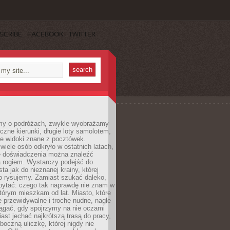
SCRIBE
FACEBOOK
TWITTER
my o podróżach, zwykle wyobrażamy
czne kierunki, długie loty samolotem,
ne widoki znane z pocztówek.
ele osób odkryło w ostatnich latach,
e doświadczenia można znaleźć
a rogiem. Wystarczy podejść do
ta jak do nieznanej krainy, której
o rysujemy. Zamiast szukać daleko,
ytać: czego tak naprawdę nie znam w
tórym mieszkam od lat. Miasto, które
 przewidywalne i trochę nudne, nagle
ągać, gdy spojrzymy na nie oczami
iast jechać najkrótszą trasą do pracy,
oczną uliczkę, której nigdy nie