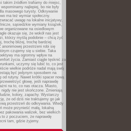
ki takim źródłom trafiamy do miejsc,
j wspominamy najlepiej, bo nie były
” dla masowego turysty. Odkrywanie
owo ma też wymiar społeczny.
wracać uwagę na lokalne inicjatywy,
ślnicze, sąsiedzkie wymiany książek,
owe organizowane na osiedlowym
gle okazuje się, że wokół nas jest
zi, którzy myślą podobnie – chcą żyć
j, trochę bliżej, trochę bardziej
 anonimowej przestrzeni robi się
tórym czujemy się u siebie. Taka
pektywy ma ogromny wpływ na
mfort życia. Zamiast ciągle tęsknić za
erunkami, uczymy się lubić to, co jest
ście wielkie podróże nadal mają swój
rzestają być jedynym sposobem na
ę od rutyny. Nawet krótki spacer nową
 przewietrzyć głowę, jeśli naprawdę
żni na to, co nas otacza. Miasto,
 nigdy nie jest skończone. Zmieniają
 ludzie, kolory, zapachy. Wystarczy
ję, że od dziś nie traktujemy go jak
 żywą przestrzeń do odkrywania. Wtedy
ń może przynieść małą, lokalną
ez pakowania walizek, bez wielkich
a to z poczuciem, że naprawdę
cni tam, gdzie żyjemy.