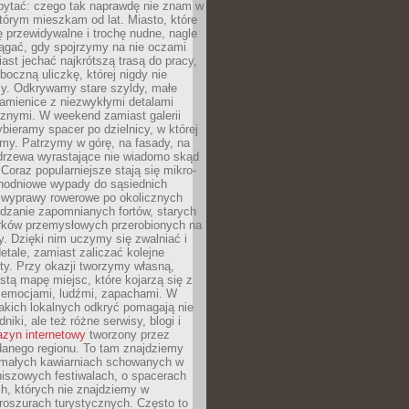
ytać: czego tak naprawdę nie znam w
tórym mieszkam od lat. Miasto, które
 przewidywalne i trochę nudne, nagle
ągać, gdy spojrzymy na nie oczami
iast jechać najkrótszą trasą do pracy,
oczną uliczkę, której nigdy nie
y. Odkrywamy stare szyldy, małe
amienice z niezwykłymi detalami
cznymi. W weekend zamiast galerii
bieramy spacer po dzielnicy, w której
my. Patrzymy w górę, na fasady, na
 drzewa wyrastające nie wiadomo skąd
Coraz popularniejsze stają się mikro-
dnodniowe wypady do sąsiednich
 wyprawy rowerowe po okolicznych
dzanie zapomnianych fortów, starych
rków przemysłowych przerobionych na
ry. Dzięki nim uczymy się zwalniać i
etale, zamiast zaliczać kolejne
isty. Przy okazji tworzymy własną,
stą mapę miejsc, które kojarzą się z
 emocjami, ludźmi, zapachami. W
akich lokalnych odkryć pomagają nie
niki, ale też różne serwisy, blogi i
zyn internetowy
tworzony przez
danego regionu. To tam znajdziemy
 małych kawiarniach schowanych w
niszowych festiwalach, o spacerach
h, których nie znajdziemy w
broszurach turystycznych. Często to