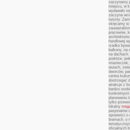
zaczynamy p
miejscu, w k
wydawało się
zaczyna wci
turysty. Zam
skręcamy w b
zauważaliśm
pracownie, k
architektoni
handlowej wy
rzadko bywa
balkony, na
na dachach. 
podróże: je
miasteczek,
wsiach, zwie
dworców, pa
centra kultu
dostrzegać d
atrakcje z l
bardzo osobi
konkretnymi
planowaniu t
tylko przewod
lokalny
maga
pasjonatów 
opowieści o
bramach, o 
tematycznyc
oficjalnych 