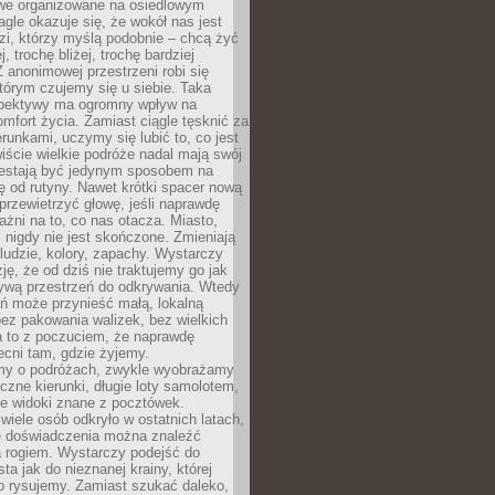
owe organizowane na osiedlowym
gle okazuje się, że wokół nas jest
zi, którzy myślą podobnie – chcą żyć
j, trochę bliżej, trochę bardziej
 anonimowej przestrzeni robi się
tórym czujemy się u siebie. Taka
pektywy ma ogromny wpływ na
mfort życia. Zamiast ciągle tęsknić za
erunkami, uczymy się lubić to, co jest
ście wielkie podróże nadal mają swój
rzestają być jedynym sposobem na
ę od rutyny. Nawet krótki spacer nową
 przewietrzyć głowę, jeśli naprawdę
żni na to, co nas otacza. Miasto,
 nigdy nie jest skończone. Zmieniają
 ludzie, kolory, zapachy. Wystarczy
ję, że od dziś nie traktujemy go jak
 żywą przestrzeń do odkrywania. Wtedy
ń może przynieść małą, lokalną
ez pakowania walizek, bez wielkich
a to z poczuciem, że naprawdę
cni tam, gdzie żyjemy.
my o podróżach, zwykle wyobrażamy
czne kierunki, długie loty samolotem,
ne widoki znane z pocztówek.
ele osób odkryło w ostatnich latach,
e doświadczenia można znaleźć
a rogiem. Wystarczy podejść do
ta jak do nieznanej krainy, której
o rysujemy. Zamiast szukać daleko,