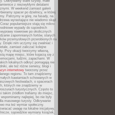
y. Odkrywamy stare szyldy, małe
amienice z niezwykłymi detalami
cznymi. W weekend zamiast galerii
bieramy spacer po dzielnicy, w której
my. Patrzymy w górę, na fasady, na
 drzewa wyrastające nie wiadomo skąd
Coraz popularniejsze stają się mikro-
dnodniowe wypady do sąsiednich
 wyprawy rowerowe po okolicznych
dzanie zapomnianych fortów, starych
rków przemysłowych przerobionych na
ry. Dzięki nim uczymy się zwalniać i
etale, zamiast zaliczać kolejne
isty. Przy okazji tworzymy własną,
stą mapę miejsc, które kojarzą się z
 emocjami, ludźmi, zapachami. W
akich lokalnych odkryć pomagają nie
niki, ale też różne serwisy, blogi i
zyn internetowy
tworzony przez
danego regionu. To tam znajdziemy
 małych kawiarniach schowanych w
niszowych festiwalach, o spacerach
h, których nie znajdziemy w
broszurach turystycznych. Często to
ki takim źródłom trafiamy do miejsc,
j wspominamy najlepiej, bo nie były
” dla masowego turysty. Odkrywanie
owo ma też wymiar społeczny.
wracać uwagę na lokalne inicjatywy,
ślnicze, sąsiedzkie wymiany książek,