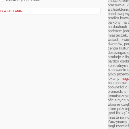
zauważaliśm
pracownie, k
architektoni
DŁA ZASILANIA
handlowej wy
rzadko bywa
balkony, na
na dachach. 
podróże: je
miasteczek,
wsiach, zwie
dworców, pa
centra kultu
dostrzegać d
atrakcje z l
bardzo osobi
konkretnymi
planowaniu t
tylko przewod
lokalny
maga
pasjonatów 
opowieści o
bramach, o 
tematycznyc
oficjalnych 
właśnie dzię
które późnie
„pod linijkę
miasta na n
Zaczynamy z
targi rzemie