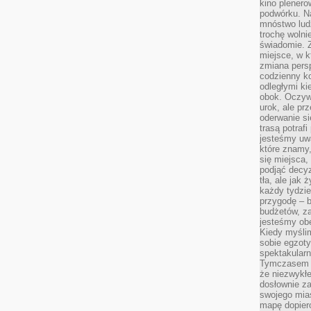
kino plener
podwórku. Na
mnóstwo lud
trochę wolnie
świadomie. Z
miejsce, w k
zmiana pers
codzienny ko
odległymi ki
obok. Oczywi
urok, ale p
oderwanie si
trasą potrafi
jesteśmy uwa
które znamy,
się miejsca,
podjąć decyz
tła, ale jak
każdy tydzie
przygodę – b
budżetów, z
jesteśmy obe
Kiedy myśli
sobie egzoty
spektakular
Tymczasem wi
że niezwykł
dosłownie z
swojego mias
mapę dopier