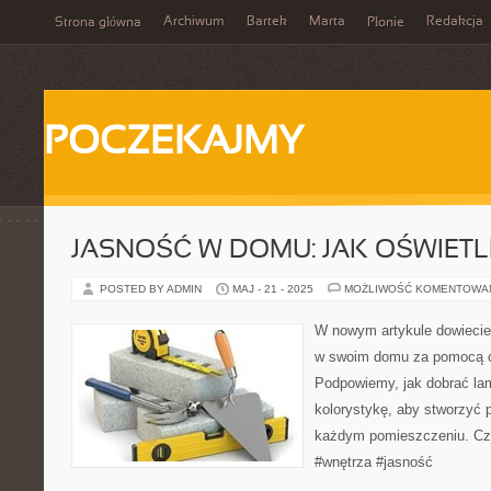
Archiwum
Bartek
Marta
Redakcja
Strona główna
Płonie
POCZEKAJMY
JASNOŚĆ W DOMU: JAK OŚWIETL
POSTED BY ADMIN
MAJ - 21 - 2025
MOŻLIWOŚĆ KOMENTOWA
W nowym artykule dowiecie 
w swoim domu za pomocą od
Podpowiemy, jak dobrać la
kolorystykę, aby stworzyć 
każdym pomieszczeniu. Czyt
#wnętrza #jasność