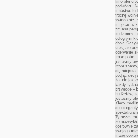
kino plener
podwórku. Na
mnóstwo lud
trochę wolnie
świadomie. Z
miejsce, w k
zmiana pers
codzienny ko
odległymi ki
obok. Oczywi
urok, ale p
oderwanie si
trasą potrafi
jesteśmy uwa
które znamy,
się miejsca,
podjąć decyz
tła, ale jak
każdy tydzie
przygodę – b
budżetów, z
jesteśmy obe
Kiedy myśli
sobie egzoty
spektakular
Tymczasem wi
że niezwykł
dosłownie z
swojego mias
mapę dopier