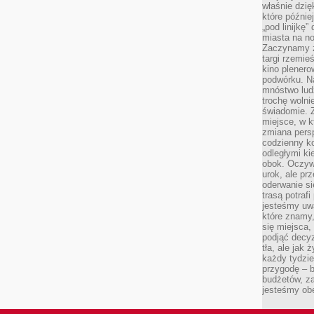
właśnie dzię
które późnie
„pod linijkę
miasta na n
Zaczynamy z
targi rzemie
kino plener
podwórku. Na
mnóstwo lud
trochę wolnie
świadomie. Z
miejsce, w k
zmiana pers
codzienny ko
odległymi ki
obok. Oczywi
urok, ale p
oderwanie si
trasą potrafi
jesteśmy uwa
które znamy,
się miejsca,
podjąć decyz
tła, ale jak
każdy tydzie
przygodę – b
budżetów, z
jesteśmy obe