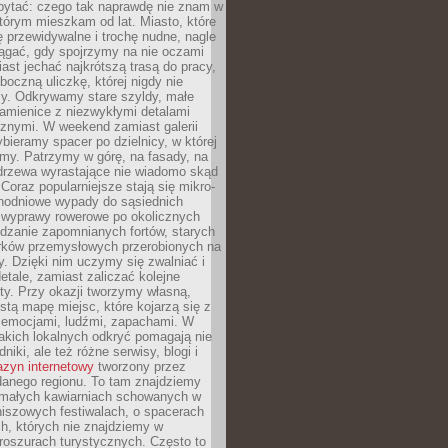
ytać: czego tak naprawdę nie znam w
tórym mieszkam od lat. Miasto, które
 przewidywalne i trochę nudne, nagle
ągać, gdy spojrzymy na nie oczami
iast jechać najkrótszą trasą do pracy,
oczną uliczkę, której nigdy nie
y. Odkrywamy stare szyldy, małe
amienice z niezwykłymi detalami
cznymi. W weekend zamiast galerii
bieramy spacer po dzielnicy, w której
my. Patrzymy w górę, na fasady, na
 drzewa wyrastające nie wiadomo skąd
Coraz popularniejsze stają się mikro-
dnodniowe wypady do sąsiednich
 wyprawy rowerowe po okolicznych
dzanie zapomnianych fortów, starych
rków przemysłowych przerobionych na
ry. Dzięki nim uczymy się zwalniać i
etale, zamiast zaliczać kolejne
isty. Przy okazji tworzymy własną,
stą mapę miejsc, które kojarzą się z
 emocjami, ludźmi, zapachami. W
akich lokalnych odkryć pomagają nie
niki, ale też różne serwisy, blogi i
zyn internetowy
tworzony przez
danego regionu. To tam znajdziemy
 małych kawiarniach schowanych w
niszowych festiwalach, o spacerach
h, których nie znajdziemy w
broszurach turystycznych. Często to