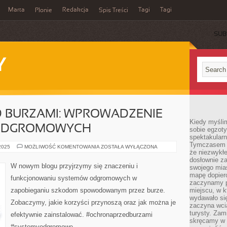
Marta
Redakcja
Tagi
Tagi
Płonie
Spis Treści
SUB
Y
 BURZAMI: WPROWADZENIE
Kiedy myśli
ODGROMOWYCH
sobie egzoty
spektakular
Tymczasem wi
OCHRONA
 2025
MOŻLIWOŚĆ KOMENTOWANIA
ZOSTAŁA WYŁĄCZONA
że niezwykł
PRZED
BURZAMI:
dosłownie z
WPROWADZENIE
W nowym blogu przyjrzymy się znaczeniu i
swojego mias
DO
SYSTEMÓW
mapę dopier
funkcjonowaniu systemów odgromowych w
ODGROMOWYCH
zaczynamy p
zapobieganiu szkodom spowodowanym przez burze.
miejscu, w k
wydawało się
Zobaczymy, jakie korzyści przynoszą oraz jak można je
zaczyna wci
turysty. Zam
efektywnie zainstalować. #ochronaprzedburzami
skręcamy w b
#systemyodgromowe