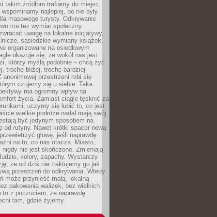
ki takim źródłom trafiamy do miejsc,
j wspominamy najlepiej, bo nie były
” dla masowego turysty. Odkrywanie
owo ma też wymiar społeczny.
wracać uwagę na lokalne inicjatywy,
ślnicze, sąsiedzkie wymiany książek,
owe organizowane na osiedlowym
gle okazuje się, że wokół nas jest
zi, którzy myślą podobnie – chcą żyć
j, trochę bliżej, trochę bardziej
 anonimowej przestrzeni robi się
tórym czujemy się u siebie. Taka
pektywy ma ogromny wpływ na
mfort życia. Zamiast ciągle tęsknić za
erunkami, uczymy się lubić to, co jest
ście wielkie podróże nadal mają swój
rzestają być jedynym sposobem na
ę od rutyny. Nawet krótki spacer nową
 przewietrzyć głowę, jeśli naprawdę
żni na to, co nas otacza. Miasto,
 nigdy nie jest skończone. Zmieniają
 ludzie, kolory, zapachy. Wystarczy
ję, że od dziś nie traktujemy go jak
 żywą przestrzeń do odkrywania. Wtedy
ń może przynieść małą, lokalną
ez pakowania walizek, bez wielkich
a to z poczuciem, że naprawdę
cni tam, gdzie żyjemy.