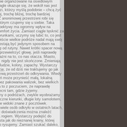
owe organizowane na osiedlowym
gle okazuje się, że wokół nas jest
zi, którzy myślą podobnie – chcą żyć
j, trochę bliżej, trochę bardziej
 anonimowej przestrzeni robi się
tórym czujemy się u siebie. Taka
pektywy ma ogromny wpływ na
mfort życia. Zamiast ciągle tęsknić za
erunkami, uczymy się lubić to, co jest
ście wielkie podróże nadal mają swój
rzestają być jedynym sposobem na
ę od rutyny. Nawet krótki spacer nową
 przewietrzyć głowę, jeśli naprawdę
żni na to, co nas otacza. Miasto,
 nigdy nie jest skończone. Zmieniają
 ludzie, kolory, zapachy. Wystarczy
ję, że od dziś nie traktujemy go jak
 żywą przestrzeń do odkrywania. Wtedy
ń może przynieść małą, lokalną
ez pakowania walizek, bez wielkich
a to z poczuciem, że naprawdę
cni tam, gdzie żyjemy.
my o podróżach, zwykle wyobrażamy
czne kierunki, długie loty samolotem,
ne widoki znane z pocztówek.
ele osób odkryło w ostatnich latach,
e doświadczenia można znaleźć
a rogiem. Wystarczy podejść do
ta jak do nieznanej krainy, której
o rysujemy. Zamiast szukać daleko,