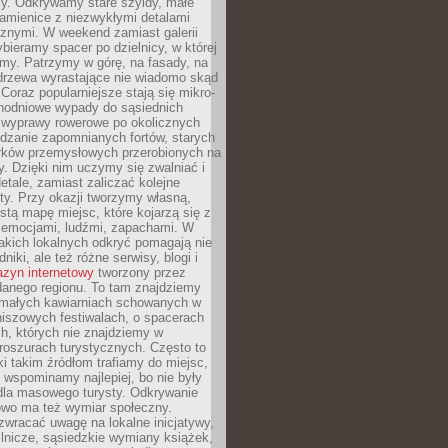
y. Odkrywamy stare szyldy, małe
amienice z niezwykłymi detalami
cznymi. W weekend zamiast galerii
bieramy spacer po dzielnicy, w której
my. Patrzymy w górę, na fasady, na
 drzewa wyrastające nie wiadomo skąd
Coraz popularniejsze stają się mikro-
dnodniowe wypady do sąsiednich
 wyprawy rowerowe po okolicznych
dzanie zapomnianych fortów, starych
rków przemysłowych przerobionych na
ry. Dzięki nim uczymy się zwalniać i
etale, zamiast zaliczać kolejne
isty. Przy okazji tworzymy własną,
stą mapę miejsc, które kojarzą się z
 emocjami, ludźmi, zapachami. W
akich lokalnych odkryć pomagają nie
niki, ale też różne serwisy, blogi i
zyn internetowy
tworzony przez
danego regionu. To tam znajdziemy
 małych kawiarniach schowanych w
niszowych festiwalach, o spacerach
h, których nie znajdziemy w
broszurach turystycznych. Często to
ki takim źródłom trafiamy do miejsc,
j wspominamy najlepiej, bo nie były
” dla masowego turysty. Odkrywanie
owo ma też wymiar społeczny.
wracać uwagę na lokalne inicjatywy,
ślnicze, sąsiedzkie wymiany książek,