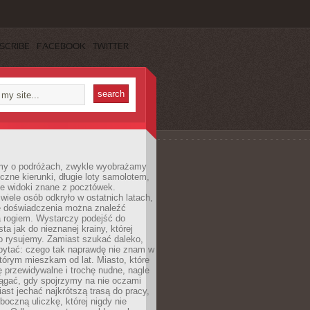
SCRIBE
FACEBOOK
TWITTER
my o podróżach, zwykle wyobrażamy
czne kierunki, długie loty samolotem,
ne widoki znane z pocztówek.
ele osób odkryło w ostatnich latach,
e doświadczenia można znaleźć
a rogiem. Wystarczy podejść do
ta jak do nieznanej krainy, której
o rysujemy. Zamiast szukać daleko,
ytać: czego tak naprawdę nie znam w
tórym mieszkam od lat. Miasto, które
 przewidywalne i trochę nudne, nagle
ągać, gdy spojrzymy na nie oczami
iast jechać najkrótszą trasą do pracy,
oczną uliczkę, której nigdy nie