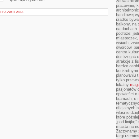
zauważaliśm
pracownie, k
architektoni
DŁA ZASILANIA
handlowej wy
rzadko bywa
balkony, na
na dachach. 
podróże: je
miasteczek,
wsiach, zwie
dworców, pa
centra kultu
dostrzegać d
atrakcje z l
bardzo osobi
konkretnymi
planowaniu t
tylko przewod
lokalny
maga
pasjonatów 
opowieści o
bramach, o 
tematycznyc
oficjalnych 
właśnie dzię
które późnie
„pod linijkę
miasta na n
Zaczynamy z
targi rzemie