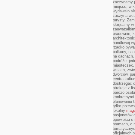
zaczynamy p
miejscu, w k
wydawało się
zaczyna wci
turysty. Zam
skręcamy w b
zauważaliśm
pracownie, k
architektoni
handlowej wy
rzadko bywa
balkony, na
na dachach. 
podróże: je
miasteczek,
wsiach, zwie
dworców, pa
centra kultu
dostrzegać d
atrakcje z l
bardzo osobi
konkretnymi
planowaniu t
tylko przewod
lokalny
maga
pasjonatów 
opowieści o
bramach, o 
tematycznyc
oficjalnych 