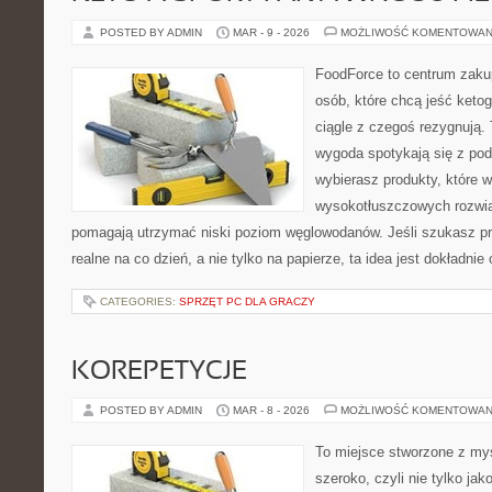
POSTED BY ADMIN
MAR - 9 - 2026
MOŻLIWOŚĆ KOMENTOWAN
FoodForce to centrum zaku
osób, które chcą jeść keto
ciągle z czegoś rezygnują.
wygoda spotykają się z po
wybierasz produkty, które w
wysokotłuszczowych rozwią
pomagają utrzymać niski poziom węglowodanów. Jeśli szukasz prz
realne na co dzień, a nie tylko na papierze, ta idea jest dokładni
CATEGORIES:
SPRZĘT PC DLA GRACZY
KOREPETYCJE
POSTED BY ADMIN
MAR - 8 - 2026
MOŻLIWOŚĆ KOMENTOWAN
To miejsce stworzone z myś
szeroko, czyli nie tylko jak