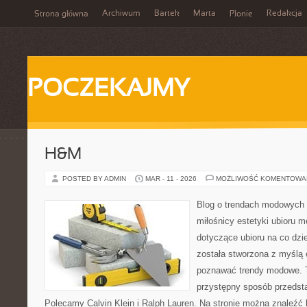
Archiwum
Bartek
Marta
Redakcja
Strona główna
Płonie
POCZEKAJMY
H&M
POSTED BY ADMIN
MAR - 11 - 2026
MOŻLIWOŚĆ KOMENTOWA
Blog o trendach modowych 
miłośnicy estetyki ubioru m
dotyczące ubioru na co dzie
została stworzona z myślą 
poznawać trendy modowe. To
przystępny sposób przedsta
Polecamy Calvin Klein i Ralph Lauren. Na stronie można znaleźć l