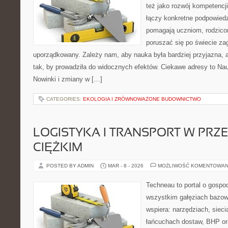
też jako rozwój kompetencj
łączy konkretne podpowiedzi
pomagają uczniom, rodzi
poruszać się po świecie z
uporządkowany. Zależy nam, aby nauka była bardziej przyjazna,
tak, by prowadziła do widocznych efektów. Ciekawe adresy to Nau
Nowinki i zmiany w […]
CATEGORIES:
EKOLOGIA I ZRÓWNOWAŻONE BUDOWNICTWO
LOGISTYKA I TRANSPORT W PRZ
CIĘŻKIM
POSTED BY ADMIN
MAR - 8 - 2026
MOŻLIWOŚĆ KOMENTOWAN
Techneau to portal o gospo
wszystkim gałęziach bazowy
wspiera: narzędziach, sieci
łańcuchach dostaw, BHP ora