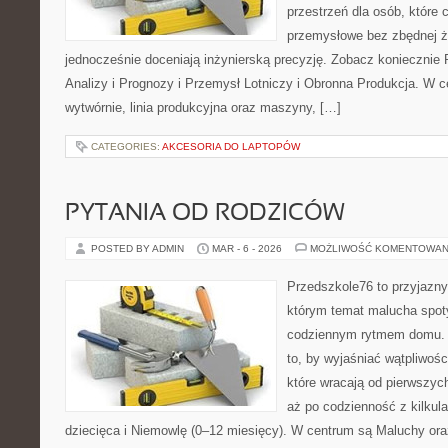
przestrzeń dla osób, które
przemysłowe bez zbędnej ża
jednocześnie doceniają inżynierską precyzję. Zobacz koniecznie
Analizy i Prognozy i Przemysł Lotniczy i Obronna Produkcja. W c
wytwórnie, linia produkcyjna oraz maszyny, […]
CATEGORIES:
AKCESORIA DO LAPTOPÓW
PYTANIA OD RODZICÓW
POSTED BY ADMIN
MAR - 6 - 2026
MOŻLIWOŚĆ KOMENTOWAN
Przedszkole76 to przyjazny
którym temat malucha spot
codziennym rytmem domu. T
to, by wyjaśniać wątpliwośc
które wracają od pierwszyc
aż po codzienność z kilkul
dziecięca i Niemowlę (0–12 miesięcy). W centrum są Maluchy oraz 