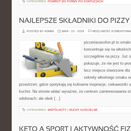
CATEGORIES:
POWRÓT DO FORMY PO KONTUZJACH
NAJLEPSZE SKŁADNIKI DO PIZZY
POSTED BY ADMIN
MAR - 10 - 2026
MOŻLIWOŚĆ KOMENTOWA
pizzeriasaxofon.pl to smako
koncentruje się na włoskich
szczególnie na pizzy. Już 
pokazuje, że nie jest to pro
lecz miejsce stworzone dla
sekrety włoskiego smaku od 
przestrzeń, gdzie spotykają się kulinarne inspiracje, ciekawostki 
kuchni. Na stronie widać wyraźnie, że centrum zainteresowania st
odsłonach, ale obok […]
CATEGORIES:
WSPÓLNOTY I RUCHY KOŚCIELNE
KETO A SPORT I AKTYWNOŚĆ FI