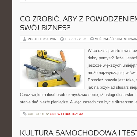
CO ZROBIĆ, ABY Z POWODZENI
SWÓJ BIZNES?
POSTED BY ADMIN
LIS - 21 - 2025
MOŻLIWOŚĆ KOMENTOWAN
W co dzisiaj warto inwesto
dobry pomysł? Jeżeli jesteś
jeszcze większych umiejęt
może najzwyczajniej w świ
Przecież prawda jest taka, ż
jak na przykład ślusarz nie
Coraz większa ilość osób uzmysławia sobie, iż usługi ślusarskie
stanie dać niezłe pieniądze. A więc zasadniczo bycie ślusarzem j
CATEGORIES:
GNIEW I FRUSTRACJA
KULTURA SAMOCHODOWA I TESTY