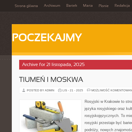
Archiwum
Bartek
Marta
Redakcja
Strona główna
Płonie
POCZEKAJMY
Archive for 21 listopada, 2025
TIUMEŃ I MOSKWA
POSTED BY ADMIN
LIS - 21 - 2025
MOŻLIWOŚĆ KOMENTOWAN
Rosyjski w Krakowie to stro
języka rosyjskiego oraz kul
rosyjskojęzycznych. To mie
rosyjski przestaje być bari
podróży, nowych znajomośc