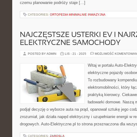
czemu planowanie podróży staje […]
CATEGORIES:
ORTOPEDIA MINIMALNIE INWAZYJNA
NAJCZĘSTSZE USTERKI EV I NAJ
ELEKTRYCZNE SAMOCHODY
POSTED BY ADMIN
LIS - 21 - 2025
MOŻLIWOŚĆ KOMENTOWAN
Witaj w portalu Auto-Elektry
elektryczne pojazdy osobow
To rozbudowany kompendiu
elektromobilności, który łą
praktyką kierowcy. Ciekawe
ładowarki domowe. Naszą m
podjął decyzję o wyborze auta na prąd, opanował sztukę jego co
zrozumiał, jak działa napęd elektryczny i uzupełnianie energii w r
drogowych. Auto-Elektryczne.pl to strona przeznaczona dla wszys
CATEGORIES:
ZAROSLA