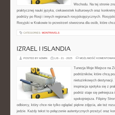
Wschodu. Na tej stronie zn
praktycznej nauki języka, ciekawostek kulturowych oraz konkre
podróży po Rosji i innych regionach rosyjskojęzycznych. Rosyjsk
Rosyjski w Krakowie to przestrzeń stworzona dla osób, które ch
CATEGORIES:
MONTRAVELS
IZRAEL I ISLANDIA
POSTED BY ADMIN
LIS - 21 - 2025
MOŻLIWOŚĆ KOMENTOWAN
Tunezja Moje Miejsce na Zi
podróżników, które chcą po
nietuzinkowych destynacji. 
inspiracja spotyka się z pr
podróż staje się pełniejsza i
spokojniejsza. Filipiny Str
odbiorcy, który chce nie tylko oglądać piękne zdjęcia, ale też ro
jedzie. Każdy tekst to połączenie autentycznych przeżyć oraz ko