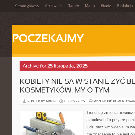
Archiwum
Bartek
Marta
Redakcja
Strona główna
Płonie
POCZEKAJMY
Archive for 25 listopada, 2025
KOBIETY NIE SĄ W STANIE ŻYĆ B
KOSMETYKÓW. MY O TYM
POSTED BY ADMIN
LIS - 25 - 2025
MOŻLIWOŚĆ KOMENTOWAN
Trend się zmienia, równie
aktualnych To przykre pomi
ludzi oraz wmówienia im wr
ma znaczenie to nie jest 