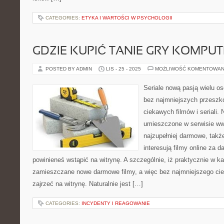
CATEGORIES:
ETYKA I WARTOŚCI W PSYCHOLOGII
GDZIE KUPIĆ TANIE GRY KOMPU
POSTED BY ADMIN
LIS - 25 - 2025
MOŻLIWOŚĆ KOMENTOWAN
Seriale nową pasją wielu o
bez najmniejszych przeszkó
ciekawych filmów i seriali. N
umieszczone w serwisie www
najzupełniej darmowe, także
interesują filmy online za d
powinieneś wstąpić na witrynę. A szczególnie, iż praktycznie w k
zamieszczane nowe darmowe filmy, a więc bez najmniejszego cien
zajrzeć na witrynę. Naturalnie jest […]
CATEGORIES:
INCYDENTY I REAGOWANIE