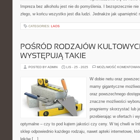
Impreza bez alkoholu jest nie do pomyślenia. I bezsprzecznie nie
złego, w końcu wszystko jest dla ludzi. Jednakże jak upamiętnić
CATEGORIES:
LAOS
POŚRÓD RODZAJÓW KULTOWYCH
WYSTĘPUJĄ TAKIE
POSTED BY ADMIN
LIS - 25 - 2025
MOŻLIWOŚĆ KOMENTOWAN
W dobie netu oraz powszec
mamy gigantyczne możliwo
oraz powszechnego dostępu
znaczne możliwości wyboru a
pragniemy skorzystać lub j
przebierając w ofertach i w
optymalne – czy to pod kątem jakości czy ceny. W tej chwili w 
sklep odpowiednio każdego rodzaju, nawet apteki internetowe, k
leków […]