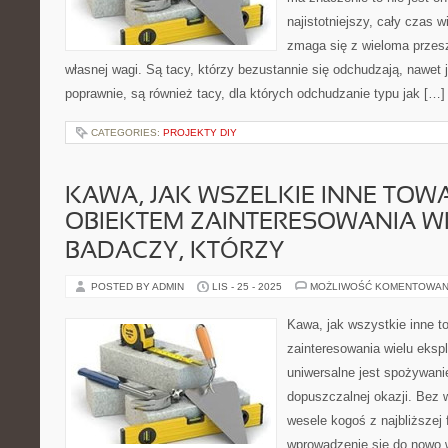
najistotniejszy, cały czas 
zmaga się z wieloma prze
własnej wagi. Są tacy, którzy bezustannie się odchudzają, nawet j
poprawnie, są również tacy, dla których odchudzanie typu jak […]
CATEGORIES:
PROJEKTY DIY
KAWA, JAK WSZELKIE INNE TOWA
OBIEKTEM ZAINTERESOWANIA W
BADACZY, KTÓRZY
POSTED BY ADMIN
LIS - 25 - 2025
MOŻLIWOŚĆ KOMENTOWAN
Kawa, jak wszystkie inne t
zainteresowania wielu eksp
uniwersalne jest spożywani
dopuszczalnej okazji. Bez w
wesele kogoś z najbliższej f
wprowadzenie się do nowo