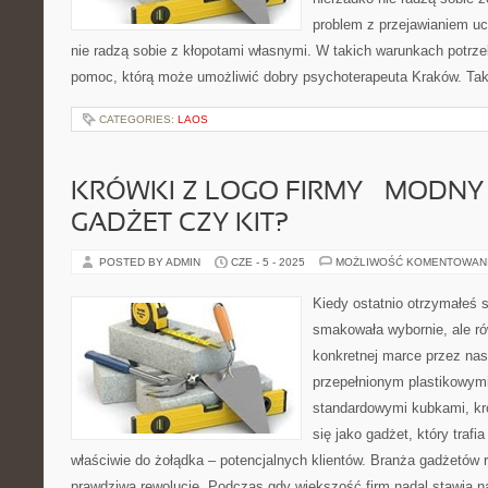
problem z przejawianiem uc
nie radzą sobie z kłopotami własnymi. W takich warunkach potrz
pomoc, którą może umożliwić dobry psychoterapeuta Kraków. Ta
CATEGORIES:
LAOS
KRÓWKI Z LOGO FIRMY – MODNY 
GADŻET CZY KIT?
POSTED BY ADMIN
CZE - 5 - 2025
MOŻLIWOŚĆ KOMENTOWAN
Kiedy ostatnio otrzymałeś s
smakowała wybornie, ale r
konkretnej marce przez na
przepełnionym plastikowymi
standardowymi kubkami, kró
się jako gadżet, który trafi
właściwie do żołądka – potencjalnych klientów. Branża gadżetów
prawdziwą rewolucję. Podczas gdy większość firm nadal stawia n