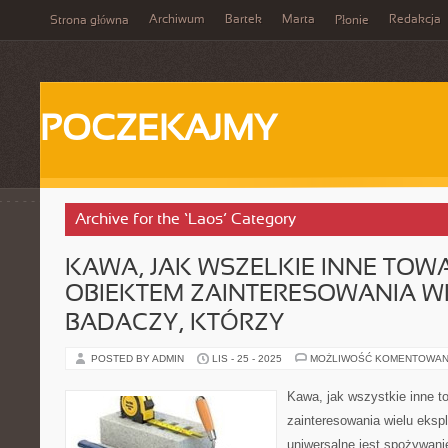
Archiwum
Bartek
Marta
Redakcja
Strona główna
Płonie
POCZEKAJMY
Archive for the ‘Laos’ Category
KAWA, JAK WSZELKIE INNE TOWA
OBIEKTEM ZAINTERESOWANIA W
BADACZY, KTÓRZY
POSTED BY ADMIN
LIS - 25 - 2025
MOŻLIWOŚĆ KOMENTOWAN
Kawa, jak wszystkie inne t
zainteresowania wielu eksp
uniwersalne jest spożywani