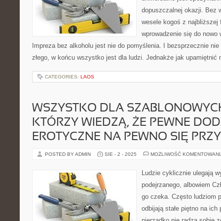
dopuszczalnej okazji. Bez w
wesele kogoś z najbliższej f
wprowadzenie się do nowo
Impreza bez alkoholu jest nie do pomyślenia. I bezsprzecznie nie
złego, w końcu wszystko jest dla ludzi. Jednakże jak upamiętnić
CATEGORIES:
LAOS
WSZYSTKO DLA SZABLONOWYCH
KTÓRZY WIEDZĄ, ŻE PEWNE DOD
EROTYCZNE NA PEWNO SIĘ PRZ
POSTED BY ADMIN
SIE - 2 - 2025
MOŻLIWOŚĆ KOMENTOWAN
Ludzie cyklicznie ulegają 
podejrzanego, albowiem Czło
go czeka. Często ludziom pr
odbijają stałe piętno na ich
nierzadko nie radzą sobie 