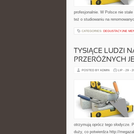
profesjonalnie. W Polsce nie stal
też o studiowaniu na renomowany
CATEGORIES:
DEGUSTACYJNE MEN
TYSIĄCE LUDZI N
PRZERÓŻNYCH J
POSTED BY ADMIN
LIP - 29 - 
otrzymują oprócz tego słodycze. P
duży, co potwierdza http://megaz