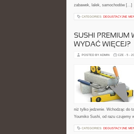
zabawek, lalek, samochodów […]
CATEGORIES:
DEGUSTACYJNE MEN
SUSHI PREMIUM 
WYDAĆ WIĘCEJ?
POSTED BY ADMIN
CZE - 5 - 2
niż tylko jedzenie. Wchodząc do 
Youmiko Sushi, od razu czujemy wy
CATEGORIES:
DEGUSTACYJNE MEN