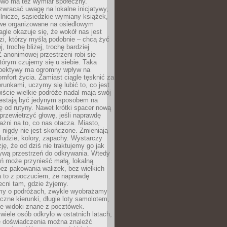
owo ma też wymiar społeczny.
wracać uwagę na lokalne inicjatywy,
ślnicze, sąsiedzkie wymiany książek,
owe organizowane na osiedlowym
gle okazuje się, że wokół nas jest
zi, którzy myślą podobnie – chcą żyć
j, trochę bliżej, trochę bardziej
 anonimowej przestrzeni robi się
tórym czujemy się u siebie. Taka
pektywy ma ogromny wpływ na
mfort życia. Zamiast ciągle tęsknić za
erunkami, uczymy się lubić to, co jest
ście wielkie podróże nadal mają swój
rzestają być jedynym sposobem na
ę od rutyny. Nawet krótki spacer nową
 przewietrzyć głowę, jeśli naprawdę
żni na to, co nas otacza. Miasto,
 nigdy nie jest skończone. Zmieniają
 ludzie, kolory, zapachy. Wystarczy
ję, że od dziś nie traktujemy go jak
 żywą przestrzeń do odkrywania. Wtedy
ń może przynieść małą, lokalną
ez pakowania walizek, bez wielkich
a to z poczuciem, że naprawdę
cni tam, gdzie żyjemy.
my o podróżach, zwykle wyobrażamy
czne kierunki, długie loty samolotem,
ne widoki znane z pocztówek.
ele osób odkryło w ostatnich latach,
e doświadczenia można znaleźć