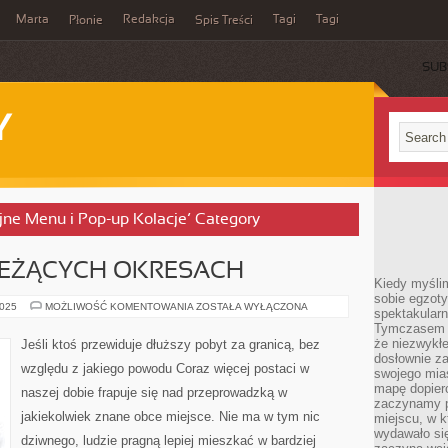
Marta
Redakcja
Tagi
Tagi
Płonie
Spis Treści
SUB
Y
yjne Menu i Pop-up Kolacje’ Category
IEŻĄCYCH OKRESACH
Kiedy myśli
sobie egzoty
DUŻO
2025
MOŻLIWOŚĆ KOMENTOWANIA
ZOSTAŁA WYŁĄCZONA
spektakular
OSÓB
Tymczasem wi
W
BIEŻĄCYCH
że niezwykł
Jeśli ktoś przewiduje dłuższy pobyt za granicą, bez
OKRESACH
dosłownie z
względu z jakiego powodu Coraz więcej postaci w
swojego mias
mapę dopier
naszej dobie frapuje się nad przeprowadzką w
zaczynamy p
jakiekolwiek znane obce miejsce. Nie ma w tym nic
miejscu, w k
wydawało się
dziwnego, ludzie pragną lepiej mieszkać w bardziej