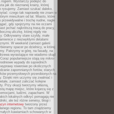
a rogiem. Wystarczy podejść do
ta jak do nieznanej krainy, której
o rysujemy. Zamiast szukać daleko,
ytać: czego tak naprawdę nie znam w
tórym mieszkam od lat. Miasto, które
 przewidywalne i trochę nudne, nagle
ągać, gdy spojrzymy na nie oczami
iast jechać najkrótszą trasą do pracy,
oczną uliczkę, której nigdy nie
y. Odkrywamy stare szyldy, małe
amienice z niezwykłymi detalami
cznymi. W weekend zamiast galerii
bieramy spacer po dzielnicy, w której
my. Patrzymy w górę, na fasady, na
 drzewa wyrastające nie wiadomo skąd
Coraz popularniejsze stają się mikro-
dnodniowe wypady do sąsiednich
 wyprawy rowerowe po okolicznych
dzanie zapomnianych fortów, starych
rków przemysłowych przerobionych na
ry. Dzięki nim uczymy się zwalniać i
etale, zamiast zaliczać kolejne
isty. Przy okazji tworzymy własną,
stą mapę miejsc, które kojarzą się z
 emocjami, ludźmi, zapachami. W
akich lokalnych odkryć pomagają nie
niki, ale też różne serwisy, blogi i
zyn internetowy
tworzony przez
danego regionu. To tam znajdziemy
 małych kawiarniach schowanych w