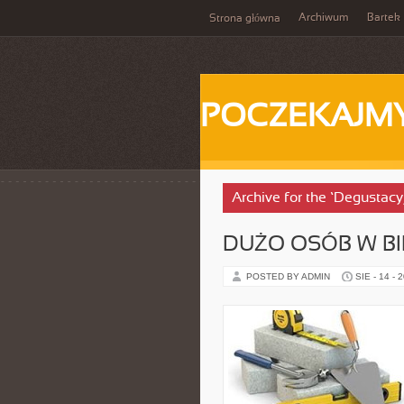
Archiwum
Bartek
Strona główna
POCZEKAJM
Archive for the ‘Degustac
DUŻO OSÓB W B
POSTED BY ADMIN
SIE - 14 - 