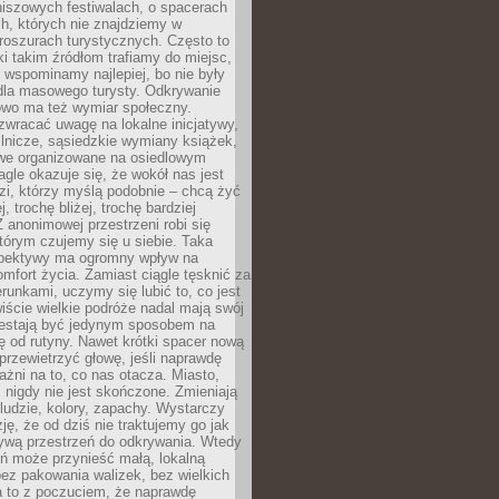
niszowych festiwalach, o spacerach
h, których nie znajdziemy w
broszurach turystycznych. Często to
ki takim źródłom trafiamy do miejsc,
j wspominamy najlepiej, bo nie były
” dla masowego turysty. Odkrywanie
owo ma też wymiar społeczny.
wracać uwagę na lokalne inicjatywy,
ślnicze, sąsiedzkie wymiany książek,
owe organizowane na osiedlowym
gle okazuje się, że wokół nas jest
zi, którzy myślą podobnie – chcą żyć
j, trochę bliżej, trochę bardziej
 anonimowej przestrzeni robi się
tórym czujemy się u siebie. Taka
pektywy ma ogromny wpływ na
mfort życia. Zamiast ciągle tęsknić za
erunkami, uczymy się lubić to, co jest
ście wielkie podróże nadal mają swój
rzestają być jedynym sposobem na
ę od rutyny. Nawet krótki spacer nową
 przewietrzyć głowę, jeśli naprawdę
żni na to, co nas otacza. Miasto,
 nigdy nie jest skończone. Zmieniają
 ludzie, kolory, zapachy. Wystarczy
ję, że od dziś nie traktujemy go jak
 żywą przestrzeń do odkrywania. Wtedy
ń może przynieść małą, lokalną
ez pakowania walizek, bez wielkich
a to z poczuciem, że naprawdę