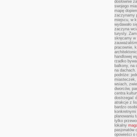
dosłownie z
swojego mias
mapę dopier
zaczynamy p
miejscu, w k
wydawało się
zaczyna wci
turysty. Zam
skręcamy w b
zauważaliśm
pracownie, k
architektoni
handlowej wy
rzadko bywa
balkony, na
na dachach. 
podróże: je
miasteczek,
wsiach, zwie
dworców, pa
centra kultu
dostrzegać d
atrakcje z l
bardzo osobi
konkretnymi
planowaniu t
tylko przewod
lokalny
maga
pasjonatów 
opowieści o