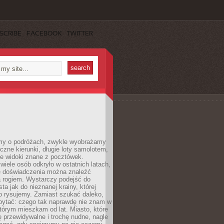
SCRIBE
FACEBOOK
TWITTER
my o podróżach, zwykle wyobrażamy
czne kierunki, długie loty samolotem,
ne widoki znane z pocztówek.
ele osób odkryło w ostatnich latach,
e doświadczenia można znaleźć
a rogiem. Wystarczy podejść do
ta jak do nieznanej krainy, której
o rysujemy. Zamiast szukać daleko,
ytać: czego tak naprawdę nie znam w
tórym mieszkam od lat. Miasto, które
 przewidywalne i trochę nudne, nagle