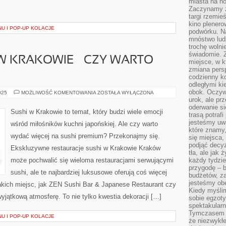
miasta na n
Zaczynamy z
targi rzemie
kino plener
U I POP-UP KOLACJE
podwórku. Na
mnóstwo lud
trochę wolnie
świadomie. Z
W KRAKOWIE – CZY WARTO
miejsce, w k
zmiana pers
codzienny ko
odległymi ki
obok. Oczywi
SUSHI
025
MOŻLIWOŚĆ KOMENTOWANIA
ZOSTAŁA WYŁĄCZONA
PREMIUM
urok, ale p
W
oderwanie si
KRAKOWIE
Sushi w Krakowie to temat, który budzi wiele emocji
trasą potrafi
–
CZY
jesteśmy uwa
wśród miłośników kuchni japońskiej. Ale czy warto
WARTO
które znamy,
WYDAĆ
wydać więcej na sushi premium? Przekonajmy się.
WIĘCEJ?
się miejsca,
podjąć decyz
Ekskluzywne restauracje sushi w Krakowie Kraków
tła, ale jak
może pochwalić się wieloma restauracjami serwującymi
każdy tydzie
przygodę – b
sushi, ale te najbardziej luksusowe oferują coś więcej
budżetów, z
jesteśmy obe
takich miejsc, jak ZEN Sushi Bar & Japanese Restaurant czy
Kiedy myśli
jątkową atmosferę. To nie tylko kwestia dekoracji […]
sobie egzoty
spektakular
Tymczasem wi
U I POP-UP KOLACJE
że niezwykł