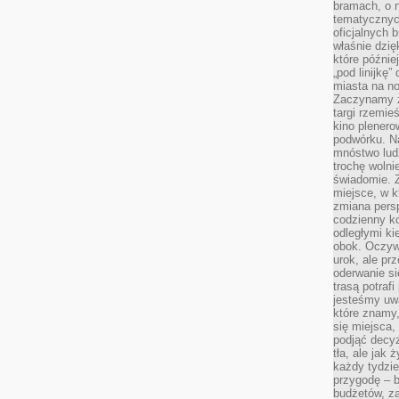
bramach, o 
tematycznyc
oficjalnych 
właśnie dzię
które późnie
„pod linijkę
miasta na n
Zaczynamy z
targi rzemie
kino plener
podwórku. Na
mnóstwo lud
trochę wolnie
świadomie. Z
miejsce, w k
zmiana pers
codzienny ko
odległymi ki
obok. Oczywi
urok, ale p
oderwanie si
trasą potrafi
jesteśmy uwa
które znamy,
się miejsca,
podjąć decyz
tła, ale jak
każdy tydzie
przygodę – b
budżetów, z