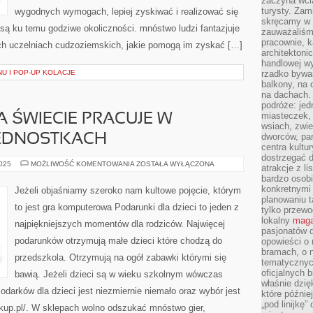
zaczyna wci
turysty. Zam
wygodnych wymogach, lepiej zyskiwać i realizować się
skręcamy w b
e są ku temu godziwe okoliczności. mnóstwo ludzi fantazjuje
zauważaliśm
pracownie, k
ch uczelniach cudzoziemskich, jakie pomogą im zyskać […]
architektoni
handlowej wy
U I POP-UP KOLACJE
rzadko bywa
balkony, na
na dachach. 
podróże: je
miasteczek,
A ŚWIECIE PRACUJE W
wsiach, zwie
dworców, pa
EDNOSTKACH
centra kultu
dostrzegać d
TYSIĄCE
2025
MOŻLIWOŚĆ KOMENTOWANIA
ZOSTAŁA WYŁĄCZONA
atrakcje z l
LUDZI
bardzo osobi
NA
ŚWIECIE
konkretnymi
Jeżeli objaśniamy szeroko nam kultowe pojęcie, którym
PRACUJE
planowaniu t
W
to jest gra komputerowa Podarunki dla dzieci to jeden z
tylko przewod
PRZERÓŻNYCH
JEDNOSTKACH
lokalny
maga
najpiękniejszych momentów dla rodziców. Najwięcej
pasjonatów 
podarunków otrzymują małe dzieci które chodzą do
opowieści o
bramach, o 
przedszkola. Otrzymują na ogół zabawki którymi się
tematycznyc
oficjalnych 
bawią. Jeżeli dzieci są w wieku szkolnym wówczas
właśnie dzię
odarków dla dzieci jest niezmiernie niemało oraz wybór jest
które późnie
„pod linijkę
akup.pl/. W sklepach wolno odszukać mnóstwo gier,