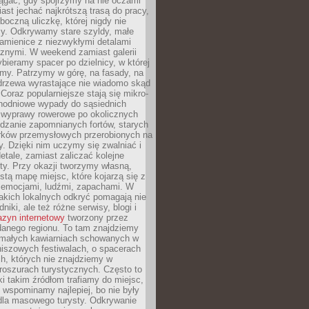
ągać, gdy spojrzymy na nie oczami
iast jechać najkrótszą trasą do pracy,
oczną uliczkę, której nigdy nie
y. Odkrywamy stare szyldy, małe
amienice z niezwykłymi detalami
cznymi. W weekend zamiast galerii
bieramy spacer po dzielnicy, w której
my. Patrzymy w górę, na fasady, na
 drzewa wyrastające nie wiadomo skąd
Coraz popularniejsze stają się mikro-
dnodniowe wypady do sąsiednich
 wyprawy rowerowe po okolicznych
dzanie zapomnianych fortów, starych
rków przemysłowych przerobionych na
ry. Dzięki nim uczymy się zwalniać i
etale, zamiast zaliczać kolejne
isty. Przy okazji tworzymy własną,
stą mapę miejsc, które kojarzą się z
 emocjami, ludźmi, zapachami. W
akich lokalnych odkryć pomagają nie
niki, ale też różne serwisy, blogi i
zyn internetowy
tworzony przez
danego regionu. To tam znajdziemy
 małych kawiarniach schowanych w
niszowych festiwalach, o spacerach
h, których nie znajdziemy w
broszurach turystycznych. Często to
ki takim źródłom trafiamy do miejsc,
j wspominamy najlepiej, bo nie były
” dla masowego turysty. Odkrywanie