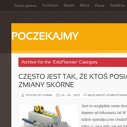
Archiwum
Bartek
Marta
Redakcja
Strona główna
Płonie
POCZEKAJMY
Archive for the ‘EduPlanner’ Category
CZĘSTO JEST TAK, ŻE KTOŚ POS
ZMIANY SKÓRNE
POSTED BY ADMIN
LIS - 30 - 2025
MOŻLIWOŚĆ KOMENTOWAN
Jest to względnie nowa dzie
dopiero od kilkunastu lat
ludzie sporadycznie chodzili
tylko ci, jacy bólu się nie 