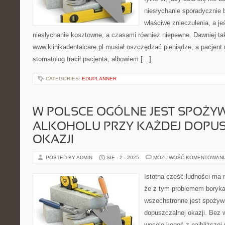
niesłychanie sporadycznie
właściwe znieczulenia, a jeś
niesłychanie kosztowne, a czasami również niepewne. Dawniej tak
www.klinikadentalcare.pl musiał oszczędzać pieniądze, a pacjent n
stomatolog tracił pacjenta, albowiem […]
CATEGORIES:
EDUPLANNER
W POLSCE OGÓLNE JEST SPOŻY
ALKOHOLU PRZY KAŻDEJ DOPU
OKAZJI
POSTED BY ADMIN
SIE - 2 - 2025
MOŻLIWOŚĆ KOMENTOWAN
Istotna cześć ludności ma
że z tym problemem boryka
wszechstronne jest spożywa
dopuszczalnej okazji. Bez w
wesele kogoś z najbliższej 