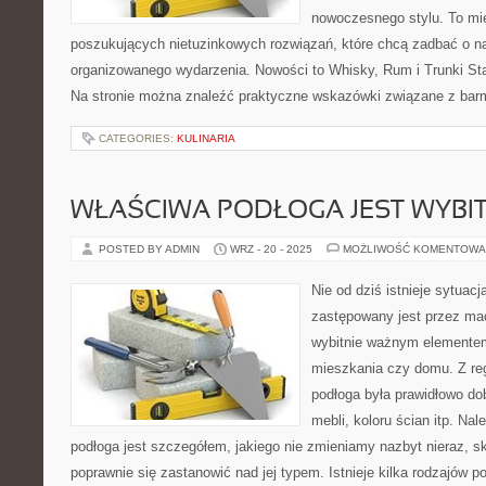
nowoczesnego stylu. To mi
poszukujących nietuzinkowych rozwiązań, które chcą zadbać o 
organizowanego wydarzenia. Nowości to Whisky, Rum i Trunki Sta
Na stronie można znaleźć praktyczne wskazówki związane z bar
CATEGORIES:
KULINARIA
WŁAŚCIWA PODŁOGA JEST WYBIT
POSTED BY ADMIN
WRZ - 20 - 2025
MOŻLIWOŚĆ KOMENTOWA
Nie od dziś istnieje sytuacj
zastępowany jest przez mac
wybitnie ważnym elementem
mieszkania czy domu. Z re
podłoga była prawidłowo dob
mebli, koloru ścian itp. Na
podłoga jest szczegółem, jakiego nie zmieniamy nazbyt nieraz, 
poprawnie się zastanowić nad jej typem. Istnieje kilka rodzajów p