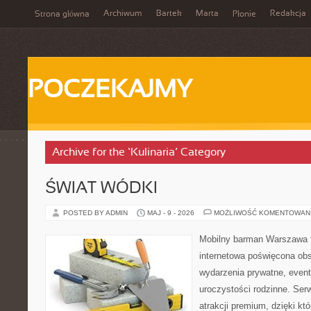
Archiwum
Bartek
Marta
Redakcja
Strona główna
Płonie
POCZEKAJMY
Archive for the ‘Kulinaria’ Category
ŚWIAT WÓDKI
POSTED BY ADMIN
MAJ - 9 - 2026
MOŻLIWOŚĆ KOMENTOWAN
Mobilny barman Warszawa t
internetowa poświęcona ob
wydarzenia prywatne, event
uroczystości rodzinne. Serw
atrakcji premium, dzięki k