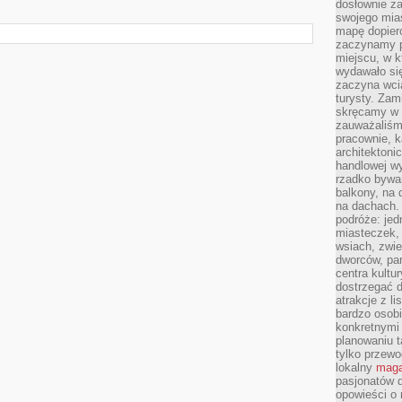
dosłownie z
swojego mias
mapę dopier
zaczynamy p
miejscu, w k
wydawało się
zaczyna wci
turysty. Zam
skręcamy w b
zauważaliśm
pracownie, k
architektoni
handlowej wy
rzadko bywa
balkony, na
na dachach. 
podróże: je
miasteczek,
wsiach, zwie
dworców, pa
centra kultu
dostrzegać d
atrakcje z l
bardzo osobi
konkretnymi
planowaniu t
tylko przewod
lokalny
maga
pasjonatów 
opowieści o