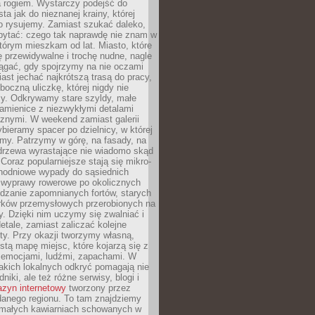
a rogiem. Wystarczy podejść do
ta jak do nieznanej krainy, której
o rysujemy. Zamiast szukać daleko,
ytać: czego tak naprawdę nie znam w
tórym mieszkam od lat. Miasto, które
 przewidywalne i trochę nudne, nagle
ągać, gdy spojrzymy na nie oczami
iast jechać najkrótszą trasą do pracy,
oczną uliczkę, której nigdy nie
y. Odkrywamy stare szyldy, małe
amienice z niezwykłymi detalami
cznymi. W weekend zamiast galerii
bieramy spacer po dzielnicy, w której
my. Patrzymy w górę, na fasady, na
 drzewa wyrastające nie wiadomo skąd
Coraz popularniejsze stają się mikro-
dnodniowe wypady do sąsiednich
 wyprawy rowerowe po okolicznych
dzanie zapomnianych fortów, starych
rków przemysłowych przerobionych na
ry. Dzięki nim uczymy się zwalniać i
etale, zamiast zaliczać kolejne
isty. Przy okazji tworzymy własną,
stą mapę miejsc, które kojarzą się z
 emocjami, ludźmi, zapachami. W
akich lokalnych odkryć pomagają nie
niki, ale też różne serwisy, blogi i
zyn internetowy
tworzony przez
danego regionu. To tam znajdziemy
 małych kawiarniach schowanych w