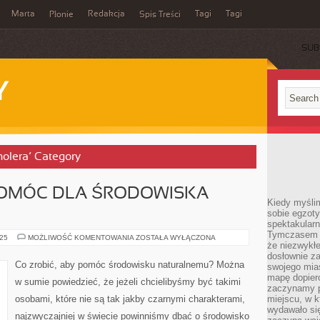
Marta
Redakcja
Tagi
Tagi
Płonie
Spis Treści
SUB
Y
holera’ Category
 POMÓC DLA ŚRODOWISKA
Kiedy myśli
sobie egzoty
spektakular
Tymczasem wi
CO
025
MOŻLIWOŚĆ KOMENTOWANIA
ZOSTAŁA WYŁĄCZONA
że niezwykł
ROBIĆ,
ABY
dosłownie z
POMÓC
Co zrobić, aby pomóc środowisku naturalnemu? Można
swojego mias
DLA
ŚRODOWISKA
mapę dopier
w sumie powiedzieć, że jeżeli chcielibyśmy być takimi
NATURALNEGO?
zaczynamy p
osobami, które nie są tak jakby czarnymi charakterami,
miejscu, w k
wydawało się
najzwyczajniej w świecie powinniśmy dbać o środowisko