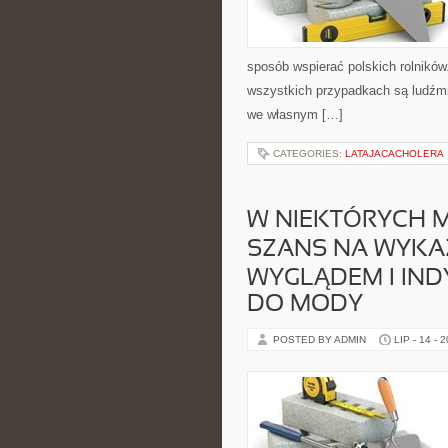
sposób wspierać polskich rolników
wszystkich przypadkach są ludźmi
we własnym […]
CATEGORIES:
LATAJACACHOLERA
W NIEKTÓRYCH M
SZANS NA WYKA
WYGLĄDEM I IN
DO MODY
POSTED BY ADMIN
LIP - 14 - 