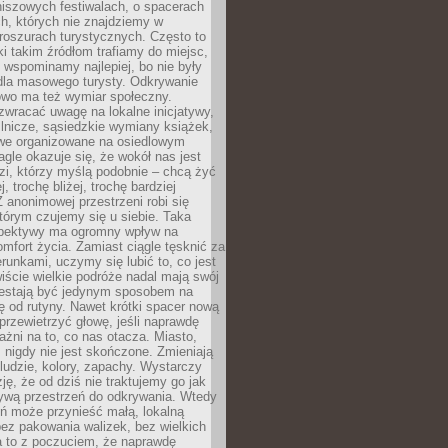
niszowych festiwalach, o spacerach
h, których nie znajdziemy w
broszurach turystycznych. Często to
ki takim źródłom trafiamy do miejsc,
j wspominamy najlepiej, bo nie były
” dla masowego turysty. Odkrywanie
owo ma też wymiar społeczny.
wracać uwagę na lokalne inicjatywy,
ślnicze, sąsiedzkie wymiany książek,
owe organizowane na osiedlowym
gle okazuje się, że wokół nas jest
zi, którzy myślą podobnie – chcą żyć
j, trochę bliżej, trochę bardziej
 anonimowej przestrzeni robi się
tórym czujemy się u siebie. Taka
pektywy ma ogromny wpływ na
mfort życia. Zamiast ciągle tęsknić za
erunkami, uczymy się lubić to, co jest
ście wielkie podróże nadal mają swój
rzestają być jedynym sposobem na
ę od rutyny. Nawet krótki spacer nową
 przewietrzyć głowę, jeśli naprawdę
żni na to, co nas otacza. Miasto,
 nigdy nie jest skończone. Zmieniają
 ludzie, kolory, zapachy. Wystarczy
ję, że od dziś nie traktujemy go jak
 żywą przestrzeń do odkrywania. Wtedy
ń może przynieść małą, lokalną
ez pakowania walizek, bez wielkich
a to z poczuciem, że naprawdę