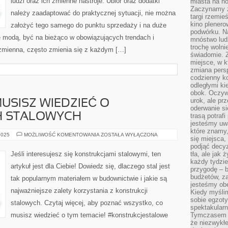
ludzi oraz ich zmienne nastroje. Ubiór oraz dodatki
ORYGINALNYM
miasta na n
WYGLĄDEM
Zaczynamy z
I
należy zaadaptować do praktycznej sytuacji, nie można
targi rzemie
INDYWIDUALNYM
PODEJŚCIEM
kino plener
założyć tego samego do punktu sprzedaży i na duże
DO
podwórku. Na
MODY
ę modą, być na bieżąco w obowiązujących trendach i
mnóstwo lud
trochę wolnie
 zmienna, często zmienia się z każdym […]
świadomie. Z
miejsce, w k
zmiana pers
codzienny ko
odległymi ki
obok. Oczywi
urok, ale p
USISZ WIEDZIEĆ O
oderwanie si
H STALOWYCH
trasą potrafi
jesteśmy uwa
które znamy,
WSZYSTKO,
2025
MOŻLIWOŚĆ KOMENTOWANIA
ZOSTAŁA WYŁĄCZONA
się miejsca,
CO
MUSISZ
podjąć decyz
WIEDZIEĆ
Jeśli interesujesz się konstrukcjami stalowymi, ten
tła, ale jak
O
każdy tydzie
KONSTRUKCJACH
artykuł jest dla Ciebie! Dowiedz się, dlaczego stal jest
STALOWYCH
przygodę – b
budżetów, z
tak popularnym materiałem w budownictwie i jakie są
jesteśmy obe
najważniejsze zalety korzystania z konstrukcji
Kiedy myśli
sobie egzoty
stalowych. Czytaj więcej, aby poznać wszystko, co
spektakular
musisz wiedzieć o tym temacie! #konstrukcjestalowe
Tymczasem wi
że niezwykł