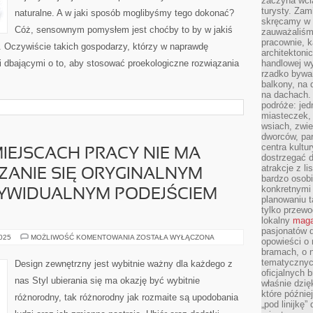
zaczyna wci
turysty. Zam
naturalne. A w jaki sposób moglibyśmy tego dokonać?
skręcamy w b
Cóż, sensownym pomysłem jest choćby to by w jakiś
zauważaliśm
pracownie, k
. Oczywiście takich gospodarzy, którzy w naprawdę
architektoni
 dbającymi o to, aby stosować proekologiczne rozwiązania
handlowej wy
rzadko bywa
balkony, na
na dachach. 
podróże: je
miasteczek,
wsiach, zwie
dworców, pa
centra kultu
IEJSCACH PRACY NIE MA
dostrzegać d
atrakcje z l
ZANIE SIĘ ORYGINALNYM
bardzo osobi
konkretnymi
DYWIDUALNYM PODEJŚCIEM
planowaniu t
tylko przewod
lokalny
maga
pasjonatów 
W
2025
MOŻLIWOŚĆ KOMENTOWANIA
ZOSTAŁA WYŁĄCZONA
opowieści o
NIEKTÓRYCH
bramach, o 
MIEJSCACH
PRACY
tematycznyc
Design zewnętrzny jest wybitnie ważny dla każdego z
NIE
oficjalnych 
MA
nas Styl ubierania się ma okazję być wybitnie
właśnie dzię
SZANS
NA
które późnie
różnorodny, tak różnorodny jak rozmaite są upodobania
WYKAZANIE
„pod linijkę
SIĘ