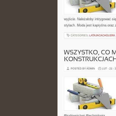
wyjście. Należałoby intrygować si
stylach. Moda jest kapryśna oraz
CATEGORIES:
LATAJACACHOLERA
WSZYSTKO, CO M
KONSTRUKCJAC
POSTED BY ADMIN
LUT - 22 - 
#budownictwo #technologia