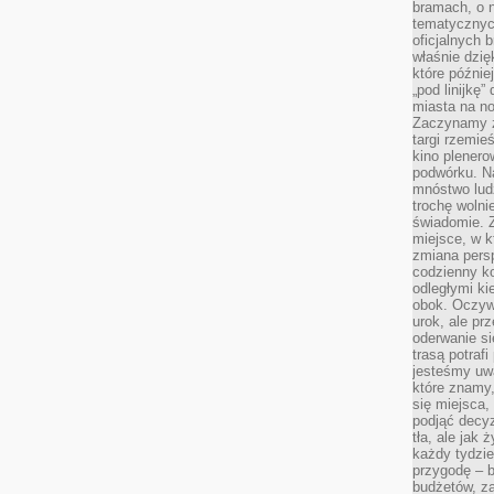
bramach, o 
tematycznyc
oficjalnych 
właśnie dzię
które późnie
„pod linijkę
miasta na n
Zaczynamy z
targi rzemie
kino plener
podwórku. Na
mnóstwo lud
trochę wolnie
świadomie. Z
miejsce, w k
zmiana pers
codzienny ko
odległymi ki
obok. Oczywi
urok, ale p
oderwanie si
trasą potrafi
jesteśmy uwa
które znamy,
się miejsca,
podjąć decyz
tła, ale jak
każdy tydzie
przygodę – b
budżetów, z