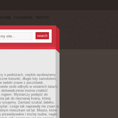
SCRIBE
FACEBOOK
TWITTER
my o podróżach, zwykle wyobrażamy
czne kierunki, długie loty samolotem,
ne widoki znane z pocztówek.
ele osób odkryło w ostatnich latach,
e doświadczenia można znaleźć
a rogiem. Wystarczy podejść do
ta jak do nieznanej krainy, której
o rysujemy. Zamiast szukać daleko,
ytać: czego tak naprawdę nie znam w
tórym mieszkam od lat. Miasto, które
 przewidywalne i trochę nudne, nagle