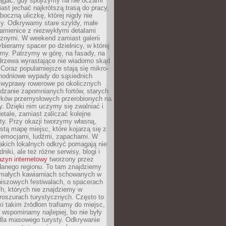
ągać, gdy spojrzymy na nie oczami
iast jechać najkrótszą trasą do pracy,
oczną uliczkę, której nigdy nie
y. Odkrywamy stare szyldy, małe
amienice z niezwykłymi detalami
cznymi. W weekend zamiast galerii
bieramy spacer po dzielnicy, w której
my. Patrzymy w górę, na fasady, na
 drzewa wyrastające nie wiadomo skąd
Coraz popularniejsze stają się mikro-
dnodniowe wypady do sąsiednich
 wyprawy rowerowe po okolicznych
dzanie zapomnianych fortów, starych
rków przemysłowych przerobionych na
ry. Dzięki nim uczymy się zwalniać i
etale, zamiast zaliczać kolejne
isty. Przy okazji tworzymy własną,
stą mapę miejsc, które kojarzą się z
 emocjami, ludźmi, zapachami. W
akich lokalnych odkryć pomagają nie
niki, ale też różne serwisy, blogi i
zyn internetowy
tworzony przez
danego regionu. To tam znajdziemy
 małych kawiarniach schowanych w
niszowych festiwalach, o spacerach
h, których nie znajdziemy w
broszurach turystycznych. Często to
ki takim źródłom trafiamy do miejsc,
j wspominamy najlepiej, bo nie były
” dla masowego turysty. Odkrywanie