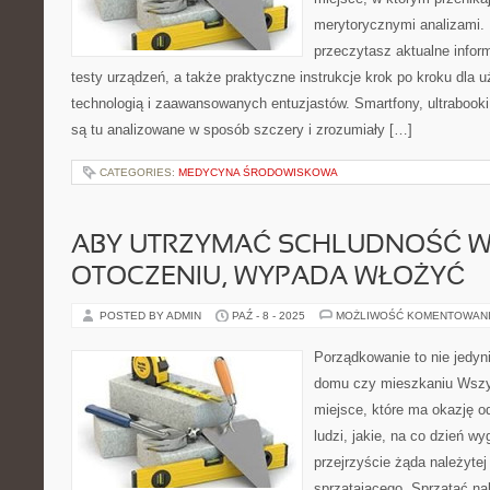
merytorycznymi analizami. 
przeczytasz aktualne inform
testy urządzeń, a także praktyczne instrukcje krok po kroku dla 
technologią i zaawansowanych entuzjastów. Smartfony, ultrabooki,
są tu analizowane w sposób szczery i zrozumiały […]
CATEGORIES:
MEDYCYNA ŚRODOWISKOWA
ABY UTRZYMAĆ SCHLUDNOŚĆ W
OTOCZENIU, WYPADA WŁOŻYĆ
POSTED BY ADMIN
PAŹ - 8 - 2025
MOŻLIWOŚĆ KOMENTOWAN
Porządkowanie to nie jedyn
domu czy mieszkaniu Wszy
miejsce, które ma okazję o
ludzi, jakie, na co dzień w
przejrzyście żąda należytej
sprzątającego. Sprzątać na