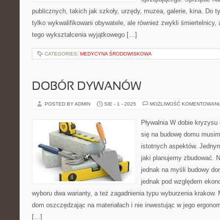
publicznych, takich jak szkoły, urzędy, muzea, galerie, kina. Do t
tylko wykwalifikowani obywatele, ale również zwykli śmiertelnicy
tego wykształcenia wyjątkowego […]
CATEGORIES:
MEDYCYNA ŚRODOWISKOWA
DOBÓR DYWANÓW
POSTED BY ADMIN
SIE - 1 - 2025
MOŻLIWOŚĆ KOMENTOWAN
Pływalnia W dobie kryzysu
się na budowę domu musim
istotnych aspektów. Jednym
jaki planujemy zbudować. N
jednak na myśli budowy d
jednak pod względem ekono
wyboru dwa warianty, a też zagadnienia typu wyburzenia krako
dom oszczędzając na materiałach i nie inwestując w jego ergon
[…]