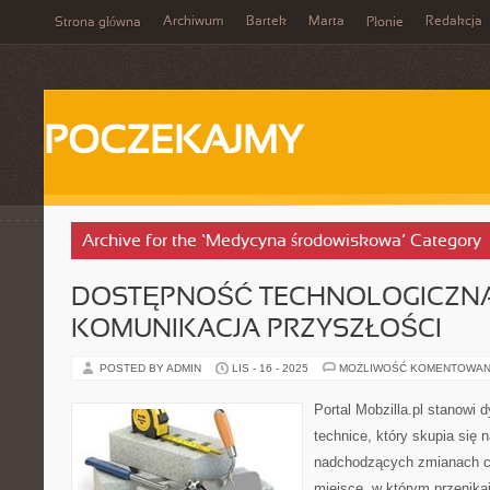
Archiwum
Bartek
Marta
Redakcja
Strona główna
Płonie
POCZEKAJMY
Archive for the ‘Medycyna środowiskowa’ Category
DOSTĘPNOŚĆ TECHNOLOGICZNA I
KOMUNIKACJA PRZYSZŁOŚCI
POSTED BY ADMIN
LIS - 16 - 2025
MOŻLIWOŚĆ KOMENTOWAN
Portal Mobzilla.pl stanowi
technice, który skupia się 
nadchodzących zmianach c
miejsce, w którym przenika