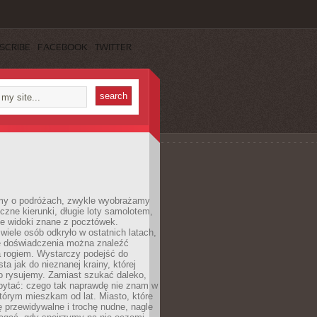
SCRIBE
FACEBOOK
TWITTER
my o podróżach, zwykle wyobrażamy
czne kierunki, długie loty samolotem,
ne widoki znane z pocztówek.
ele osób odkryło w ostatnich latach,
e doświadczenia można znaleźć
a rogiem. Wystarczy podejść do
ta jak do nieznanej krainy, której
o rysujemy. Zamiast szukać daleko,
ytać: czego tak naprawdę nie znam w
tórym mieszkam od lat. Miasto, które
 przewidywalne i trochę nudne, nagle