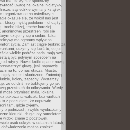
owo ma też wymiar społeczny.
wracać uwagę na lokalne inicjatywy,
ślnicze, sąsiedzkie wymiany książek,
owe organizowane na osiedlowym
gle okazuje się, że wokół nas jest
zi, którzy myślą podobnie – chcą żyć
j, trochę bliżej, trochę bardziej
 anonimowej przestrzeni robi się
tórym czujemy się u siebie. Taka
pektywy ma ogromny wpływ na
mfort życia. Zamiast ciągle tęsknić za
erunkami, uczymy się lubić to, co jest
ście wielkie podróże nadal mają swój
rzestają być jedynym sposobem na
ę od rutyny. Nawet krótki spacer nową
 przewietrzyć głowę, jeśli naprawdę
żni na to, co nas otacza. Miasto,
 nigdy nie jest skończone. Zmieniają
 ludzie, kolory, zapachy. Wystarczy
ję, że od dziś nie traktujemy go jak
 żywą przestrzeń do odkrywania. Wtedy
ń może przynieść małą, lokalną
ez pakowania walizek, bez wielkich
a to z poczuciem, że naprawdę
cni tam, gdzie żyjemy.
my o podróżach, zwykle wyobrażamy
czne kierunki, długie loty samolotem,
ne widoki znane z pocztówek.
ele osób odkryło w ostatnich latach,
e doświadczenia można znaleźć