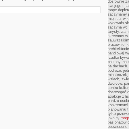
dosłownie z
swojego mias
mapę dopier
zaczynamy p
miejscu, w k
wydawało się
zaczyna wci
turysty. Zam
skręcamy w b
zauważaliśm
pracownie, k
architektoni
handlowej wy
rzadko bywa
balkony, na
na dachach. 
podróże: je
miasteczek,
wsiach, zwie
dworców, pa
centra kultu
dostrzegać d
atrakcje z l
bardzo osobi
konkretnymi
planowaniu t
tylko przewod
lokalny
maga
pasjonatów 
opowieści o