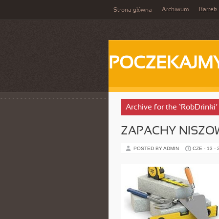
Archiwum
Bartek
Strona główna
POCZEKAJM
Archive for the ‘RobDrinki
ZAPACHY NISZO
POSTED BY ADMIN
CZE - 13 -