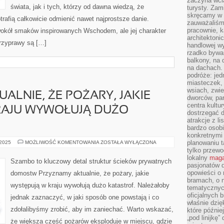
zaczyna wci
świata, jak i tych, którzy od dawna wiedzą, że
turysty. Zam
skręcamy w b
rafią całkowicie odmienić nawet najprostsze danie.
zauważaliśm
pracownie, k
wokół smaków inspirowanych Wschodem, ale jej charakter
architektoni
przyprawy są […]
handlowej wy
rzadko bywa
balkony, na
na dachach. 
podróże: je
miasteczek,
wsiach, zwie
ALNIE, ŻE POŻARY, JAKIE
dworców, pa
centra kultu
RAJU WYWOŁUJĄ DUŻO
dostrzegać d
atrakcje z l
bardzo osobi
konkretnymi
PRZYZNAMY
planowaniu t
 2025
MOŻLIWOŚĆ KOMENTOWANIA
ZOSTAŁA WYŁĄCZONA
AKTUALNIE,
tylko przewod
ŻE
lokalny
maga
POŻARY,
Szambo to kluczowy detal struktur ścieków prywatnych
JAKIE
pasjonatów 
WYSTĘPUJĄ
opowieści o
domostw Przyznamy aktualnie, że pożary, jakie
W
bramach, o 
KRAJU
występują w kraju wywołują dużo katastrof. Należałoby
WYWOŁUJĄ
tematycznyc
DUŻO
oficjalnych 
jednak zaznaczyć, w jaki sposób one powstają i co
NIESZCZĘŚĆ
właśnie dzię
zdołalibyśmy zrobić, aby im zaniechać. Warto wskazać,
które późnie
„pod linijkę
że większa część pożarów eksploduje w miejscu, gdzie