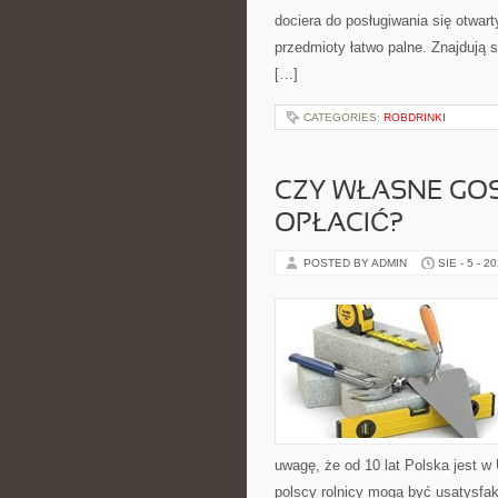
dociera do posługiwania się otwa
przedmioty łatwo palne. Znajdują
[…]
CATEGORIES:
ROBDRINKI
CZY WŁASNE GO
OPŁACIĆ?
POSTED BY ADMIN
SIE - 5 - 2
uwagę, że od 10 lat Polska jest w
polscy rolnicy mogą być usatysfak