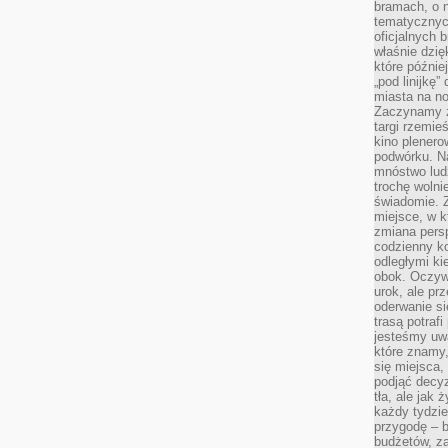
bramach, o 
tematycznyc
oficjalnych 
właśnie dzię
które późnie
„pod linijkę
miasta na n
Zaczynamy z
targi rzemie
kino plener
podwórku. Na
mnóstwo lud
trochę wolnie
świadomie. Z
miejsce, w k
zmiana pers
codzienny ko
odległymi ki
obok. Oczywi
urok, ale p
oderwanie si
trasą potrafi
jesteśmy uwa
które znamy,
się miejsca,
podjąć decyz
tła, ale jak
każdy tydzie
przygodę – b
budżetów, z