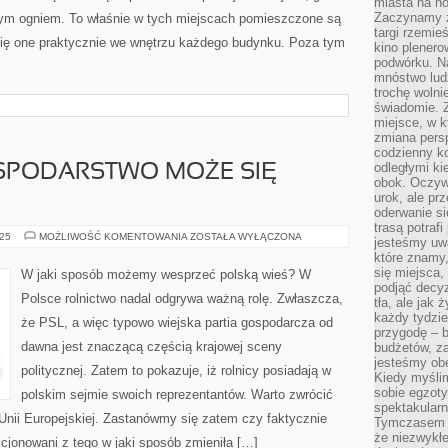
miasta na n
Zaczynamy z
rtym ogniem. To właśnie w tych miejscach pomieszczone są
targi rzemie
 się one praktycznie we wnętrzu każdego budynku. Poza tym
kino plener
podwórku. Na
mnóstwo lud
trochę wolnie
świadomie. Z
miejsce, w k
zmiana pers
codzienny ko
odległymi ki
SPODARSTWO MOŻE SIĘ
obok. Oczywi
urok, ale p
oderwanie si
trasą potrafi
CZY
025
MOŻLIWOŚĆ KOMENTOWANIA
ZOSTAŁA WYŁĄCZONA
jesteśmy uwa
WŁASNE
które znamy,
GOSPODARSTWO
MOŻE
się miejsca,
W jaki sposób możemy wesprzeć polską wieś? W
SIĘ
podjąć decyz
OPŁACIĆ?
Polsce rolnictwo nadal odgrywa ważną rolę. Zwłaszcza,
tła, ale jak
każdy tydzie
że PSL, a więc typowo wiejska partia gospodarcza od
przygodę – b
dawna jest znaczącą częścią krajowej sceny
budżetów, z
jesteśmy obe
politycznej. Zatem to pokazuje, iż rolnicy posiadają w
Kiedy myśli
sobie egzoty
polskim sejmie swoich reprezentantów. Warto zwrócić
spektakular
 Unii Europejskiej. Zastanówmy się zatem czy faktycznie
Tymczasem wi
że niezwykł
cjonowani z tego w jaki sposób zmieniła […]