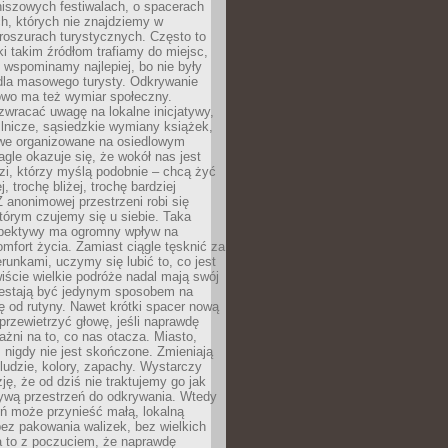
niszowych festiwalach, o spacerach
h, których nie znajdziemy w
broszurach turystycznych. Często to
ki takim źródłom trafiamy do miejsc,
j wspominamy najlepiej, bo nie były
” dla masowego turysty. Odkrywanie
owo ma też wymiar społeczny.
wracać uwagę na lokalne inicjatywy,
ślnicze, sąsiedzkie wymiany książek,
owe organizowane na osiedlowym
gle okazuje się, że wokół nas jest
zi, którzy myślą podobnie – chcą żyć
j, trochę bliżej, trochę bardziej
 anonimowej przestrzeni robi się
tórym czujemy się u siebie. Taka
pektywy ma ogromny wpływ na
mfort życia. Zamiast ciągle tęsknić za
erunkami, uczymy się lubić to, co jest
ście wielkie podróże nadal mają swój
rzestają być jedynym sposobem na
ę od rutyny. Nawet krótki spacer nową
 przewietrzyć głowę, jeśli naprawdę
żni na to, co nas otacza. Miasto,
 nigdy nie jest skończone. Zmieniają
 ludzie, kolory, zapachy. Wystarczy
ję, że od dziś nie traktujemy go jak
 żywą przestrzeń do odkrywania. Wtedy
ń może przynieść małą, lokalną
ez pakowania walizek, bez wielkich
a to z poczuciem, że naprawdę