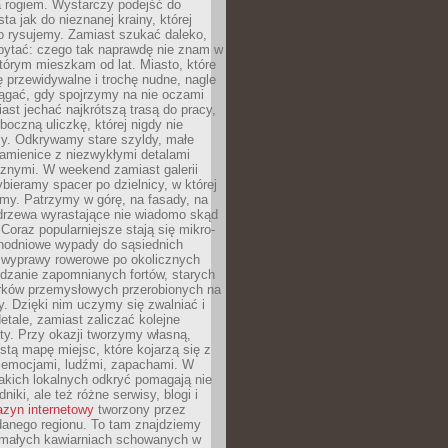
a rogiem. Wystarczy podejść do
ta jak do nieznanej krainy, której
o rysujemy. Zamiast szukać daleko,
ytać: czego tak naprawdę nie znam w
tórym mieszkam od lat. Miasto, które
 przewidywalne i trochę nudne, nagle
ągać, gdy spojrzymy na nie oczami
iast jechać najkrótszą trasą do pracy,
oczną uliczkę, której nigdy nie
y. Odkrywamy stare szyldy, małe
amienice z niezwykłymi detalami
cznymi. W weekend zamiast galerii
bieramy spacer po dzielnicy, w której
my. Patrzymy w górę, na fasady, na
 drzewa wyrastające nie wiadomo skąd
Coraz popularniejsze stają się mikro-
dnodniowe wypady do sąsiednich
 wyprawy rowerowe po okolicznych
dzanie zapomnianych fortów, starych
rków przemysłowych przerobionych na
ry. Dzięki nim uczymy się zwalniać i
etale, zamiast zaliczać kolejne
isty. Przy okazji tworzymy własną,
stą mapę miejsc, które kojarzą się z
 emocjami, ludźmi, zapachami. W
akich lokalnych odkryć pomagają nie
niki, ale też różne serwisy, blogi i
zyn internetowy
tworzony przez
danego regionu. To tam znajdziemy
 małych kawiarniach schowanych w