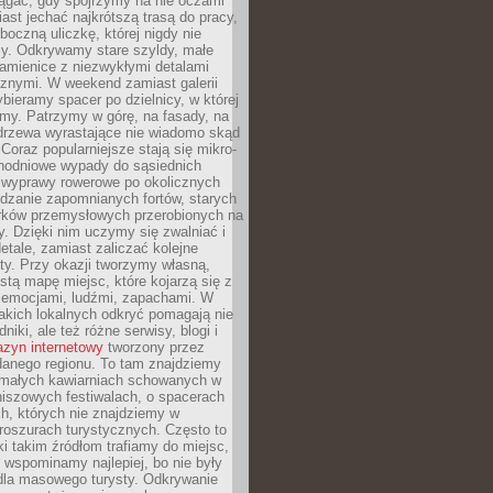
ągać, gdy spojrzymy na nie oczami
iast jechać najkrótszą trasą do pracy,
oczną uliczkę, której nigdy nie
y. Odkrywamy stare szyldy, małe
amienice z niezwykłymi detalami
cznymi. W weekend zamiast galerii
bieramy spacer po dzielnicy, w której
my. Patrzymy w górę, na fasady, na
 drzewa wyrastające nie wiadomo skąd
Coraz popularniejsze stają się mikro-
dnodniowe wypady do sąsiednich
 wyprawy rowerowe po okolicznych
dzanie zapomnianych fortów, starych
rków przemysłowych przerobionych na
ry. Dzięki nim uczymy się zwalniać i
etale, zamiast zaliczać kolejne
isty. Przy okazji tworzymy własną,
stą mapę miejsc, które kojarzą się z
 emocjami, ludźmi, zapachami. W
akich lokalnych odkryć pomagają nie
niki, ale też różne serwisy, blogi i
zyn internetowy
tworzony przez
danego regionu. To tam znajdziemy
 małych kawiarniach schowanych w
niszowych festiwalach, o spacerach
h, których nie znajdziemy w
broszurach turystycznych. Często to
ki takim źródłom trafiamy do miejsc,
j wspominamy najlepiej, bo nie były
” dla masowego turysty. Odkrywanie