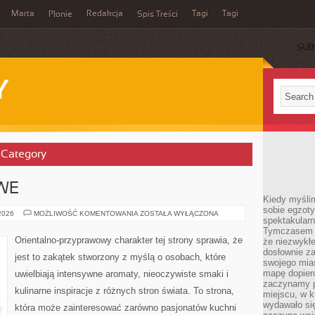
Marta
Redakcja
Tagi
Tagi
Płonie
Spis Treści
SUB
Y
’ Category
WE
Kiedy myśli
sobie egzoty
ZAPACHY
 2026
MOŻLIWOŚĆ KOMENTOWANIA
ZOSTAŁA WYŁĄCZONA
spektakular
NISZOWE
Tymczasem wi
Orientalno-przyprawowy charakter tej strony sprawia, że
że niezwykł
dosłownie z
jest to zakątek stworzony z myślą o osobach, które
swojego mias
mapę dopier
uwielbiają intensywne aromaty, nieoczywiste smaki i
zaczynamy p
kulinarne inspiracje z różnych stron świata. To strona,
miejscu, w k
wydawało się
która może zainteresować zarówno pasjonatów kuchni