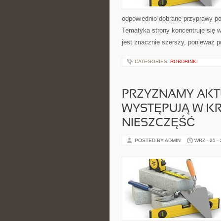
odpowiednio dobrane przyprawy pot
Tematyka strony koncentruje się 
jest znacznie szerszy, ponieważ 
CATEGORIES:
ROBDRINKI
PRZYZNAMY AKTU
WYSTĘPUJĄ W K
NIESZCZĘŚĆ
POSTED BY ADMIN
WRZ - 25 -