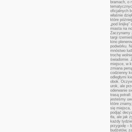
bramach, o 
tematycznyc
oficjalnych 
właśnie dzię
które późnie
„pod linijkę
miasta na n
Zaczynamy z
targi rzemie
kino plener
podwórku. Na
mnóstwo lud
trochę wolnie
świadomie. Z
miejsce, w k
zmiana pers
codzienny ko
odległymi ki
obok. Oczywi
urok, ale p
oderwanie si
trasą potrafi
jesteśmy uwa
które znamy,
się miejsca,
podjąć decyz
tła, ale jak
każdy tydzie
przygodę – b
budżetów, z