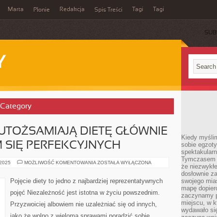
Marta
Redakcja
Tagi
Tagi
Płonie
Spis Treści
SUB
Y
 Category
 UTOŻSAMIAJĄ DIETĘ GŁÓWNIE
Kiedy myśli
 SIĘ PERFEKCYJNYCH
sobie egzoty
spektakular
Tymczasem wi
LUDZIE,
 2025
MOŻLIWOŚĆ KOMENTOWANIA
ZOSTAŁA WYŁĄCZONA
że niezwykł
KTÓRZY
UTOŻSAMIAJĄ
dosłownie z
DIETĘ
Pojęcie diety to jedno z najbardziej reprezentatywnych
swojego mias
GŁÓWNIE
mapę dopier
Z
pojęć Niezależność jest istotna w życiu powszednim.
WYRZECZENIEM
zaczynamy p
SIĘ
miejscu, w k
Przyzwoiciej albowiem nie uzależniać się od innych,
PERFEKCYJNYCH
wydawało się
jako że wolno z wieloma sprawami poradzić sobie