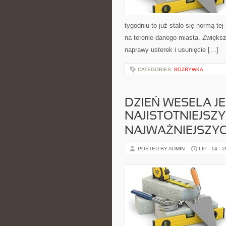
tygodniu to już stało się normą te
na terenie danego miasta. Zwiększ
naprawy usterek i usunięcie […]
CATEGORIES:
ROZRYWKA
DZIEŃ WESELA JE
NAJISTOTNIEJSZY
NAJWAŻNIEJSZYC
POSTED BY ADMIN
LIP - 14 - 