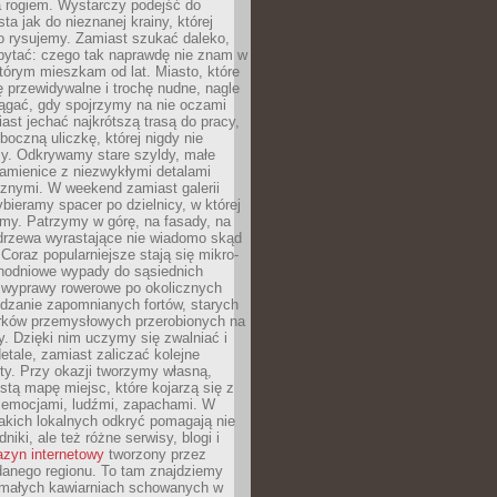
a rogiem. Wystarczy podejść do
ta jak do nieznanej krainy, której
o rysujemy. Zamiast szukać daleko,
ytać: czego tak naprawdę nie znam w
tórym mieszkam od lat. Miasto, które
 przewidywalne i trochę nudne, nagle
ągać, gdy spojrzymy na nie oczami
iast jechać najkrótszą trasą do pracy,
oczną uliczkę, której nigdy nie
y. Odkrywamy stare szyldy, małe
amienice z niezwykłymi detalami
cznymi. W weekend zamiast galerii
bieramy spacer po dzielnicy, w której
my. Patrzymy w górę, na fasady, na
 drzewa wyrastające nie wiadomo skąd
Coraz popularniejsze stają się mikro-
dnodniowe wypady do sąsiednich
 wyprawy rowerowe po okolicznych
dzanie zapomnianych fortów, starych
rków przemysłowych przerobionych na
ry. Dzięki nim uczymy się zwalniać i
etale, zamiast zaliczać kolejne
isty. Przy okazji tworzymy własną,
stą mapę miejsc, które kojarzą się z
 emocjami, ludźmi, zapachami. W
akich lokalnych odkryć pomagają nie
niki, ale też różne serwisy, blogi i
zyn internetowy
tworzony przez
danego regionu. To tam znajdziemy
 małych kawiarniach schowanych w