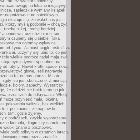
owo ma też wymiar społeczny.
wracać uwagę na lokalne inicjatywy,
ślnicze, sąsiedzkie wymiany książek,
owe organizowane na osiedlowym
gle okazuje się, że wokół nas jest
zi, którzy myślą podobnie – chcą żyć
j, trochę bliżej, trochę bardziej
 anonimowej przestrzeni robi się
tórym czujemy się u siebie. Taka
pektywy ma ogromny wpływ na
mfort życia. Zamiast ciągle tęsknić za
erunkami, uczymy się lubić to, co jest
ście wielkie podróże nadal mają swój
rzestają być jedynym sposobem na
ę od rutyny. Nawet krótki spacer nową
 przewietrzyć głowę, jeśli naprawdę
żni na to, co nas otacza. Miasto,
 nigdy nie jest skończone. Zmieniają
 ludzie, kolory, zapachy. Wystarczy
ję, że od dziś nie traktujemy go jak
 żywą przestrzeń do odkrywania. Wtedy
ń może przynieść małą, lokalną
ez pakowania walizek, bez wielkich
a to z poczuciem, że naprawdę
cni tam, gdzie żyjemy.
my o podróżach, zwykle wyobrażamy
czne kierunki, długie loty samolotem,
ne widoki znane z pocztówek.
ele osób odkryło w ostatnich latach,
e doświadczenia można znaleźć