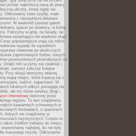
ągać, gdy spojrzymy na nie oczami
iast jechać najkrótszą trasą do pracy,
oczną uliczkę, której nigdy nie
y. Odkrywamy stare szyldy, małe
amienice z niezwykłymi detalami
cznymi. W weekend zamiast galerii
bieramy spacer po dzielnicy, w której
my. Patrzymy w górę, na fasady, na
 drzewa wyrastające nie wiadomo skąd
Coraz popularniejsze stają się mikro-
dnodniowe wypady do sąsiednich
 wyprawy rowerowe po okolicznych
dzanie zapomnianych fortów, starych
rków przemysłowych przerobionych na
ry. Dzięki nim uczymy się zwalniać i
etale, zamiast zaliczać kolejne
isty. Przy okazji tworzymy własną,
stą mapę miejsc, które kojarzą się z
 emocjami, ludźmi, zapachami. W
akich lokalnych odkryć pomagają nie
niki, ale też różne serwisy, blogi i
zyn internetowy
tworzony przez
danego regionu. To tam znajdziemy
 małych kawiarniach schowanych w
niszowych festiwalach, o spacerach
h, których nie znajdziemy w
broszurach turystycznych. Często to
ki takim źródłom trafiamy do miejsc,
j wspominamy najlepiej, bo nie były
” dla masowego turysty. Odkrywanie