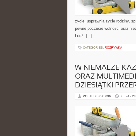
życie, usprawnia życie rodziny, s
pewne poczucie wolności oraz nie
Łódź. […]
CATEGORIES:
ROZRYWKA
W NIEMALŻE KAŻ
ORAZ MULTIMED
DZIESIĄTKI PRZ
POSTED BY ADMIN
SIE - 4 - 2