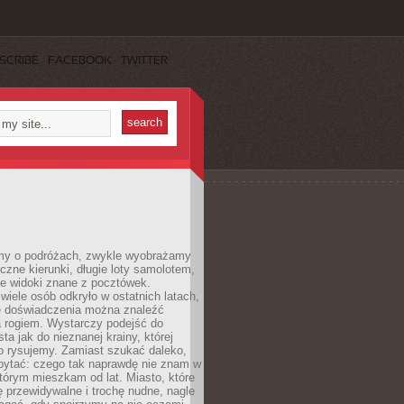
SCRIBE
FACEBOOK
TWITTER
my o podróżach, zwykle wyobrażamy
czne kierunki, długie loty samolotem,
ne widoki znane z pocztówek.
ele osób odkryło w ostatnich latach,
e doświadczenia można znaleźć
a rogiem. Wystarczy podejść do
ta jak do nieznanej krainy, której
o rysujemy. Zamiast szukać daleko,
ytać: czego tak naprawdę nie znam w
tórym mieszkam od lat. Miasto, które
 przewidywalne i trochę nudne, nagle