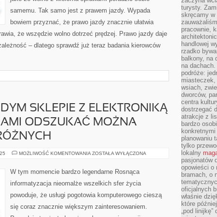
zaczyna wci
turysty. Zam
samemu. Tak samo jest z prawem jazdy. Wypada
skręcamy w b
bowiem przyznać, że prawo jazdy znacznie ułatwia
zauważaliśm
pracownie, k
prawia, że wszędzie wolno dotrzeć prędzej. Prawo jazdy daje
architektoni
handlowej wy
zależność – dlatego sprawdź już teraz badania kierowców
rzadko bywa
balkony, na
na dachach. 
podróże: je
miasteczek,
wsiach, zwie
dworców, pa
centra kultu
DYM SKLEPIE Z ELEKTRONIKĄ
dostrzegać d
atrakcje z l
IAMI ODSZUKAĆ MOŻNA
bardzo osobi
konkretnymi
ERÓŻNYCH
planowaniu t
tylko przewod
lokalny
maga
W
025
MOŻLIWOŚĆ KOMENTOWANIA
ZOSTAŁA WYŁĄCZONA
NIEMALŻE
pasjonatów 
KAŻDYM
opowieści o
SKLEPIE
W tym momencie bardzo legendarne Rosnąca
bramach, o 
Z
ELEKTRONIKĄ
tematycznyc
informatyzacja nieomalże wszelkich sfer życia
ORAZ
oficjalnych 
MULTIMEDIAMI
powoduje, że usługi pogotowia komputerowego cieszą
ODSZUKAĆ
właśnie dzię
MOŻNA
które późnie
się coraz znacznie większym zainteresowaniem.
DZIESIĄTKI
„pod linijkę
PRZERÓŻNYCH