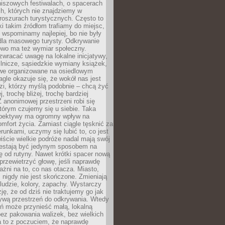
niszowych festiwalach, o spacerach
h, których nie znajdziemy w
broszurach turystycznych. Często to
ki takim źródłom trafiamy do miejsc,
j wspominamy najlepiej, bo nie były
” dla masowego turysty. Odkrywanie
owo ma też wymiar społeczny.
wracać uwagę na lokalne inicjatywy,
ślnicze, sąsiedzkie wymiany książek,
owe organizowane na osiedlowym
gle okazuje się, że wokół nas jest
zi, którzy myślą podobnie – chcą żyć
j, trochę bliżej, trochę bardziej
 anonimowej przestrzeni robi się
tórym czujemy się u siebie. Taka
pektywy ma ogromny wpływ na
mfort życia. Zamiast ciągle tęsknić za
erunkami, uczymy się lubić to, co jest
ście wielkie podróże nadal mają swój
rzestają być jedynym sposobem na
ę od rutyny. Nawet krótki spacer nową
 przewietrzyć głowę, jeśli naprawdę
żni na to, co nas otacza. Miasto,
 nigdy nie jest skończone. Zmieniają
 ludzie, kolory, zapachy. Wystarczy
ję, że od dziś nie traktujemy go jak
 żywą przestrzeń do odkrywania. Wtedy
ń może przynieść małą, lokalną
ez pakowania walizek, bez wielkich
a to z poczuciem, że naprawdę