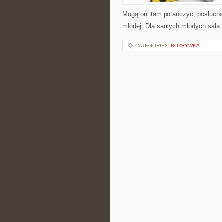
Mogą oni tam potańczyć, posłuchać
młodej. Dla samych młodych sala 
CATEGORIES:
ROZRYWKA