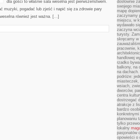
dla gości to właśnie sala weselna jest pierwszeństwem.
dosłownie z
swojego mias
 muzyki, pogadać lub zjeść i napić się za zdrowie pary
mapę dopier
zaczynamy p
weselna również jest ważna. […]
miejscu, w k
wydawało się
zaczyna wci
turysty. Zam
skręcamy w b
zauważaliśm
pracownie, k
architektoni
handlowej wy
rzadko bywa
balkony, na
na dachach. 
podróże: je
miasteczek,
wsiach, zwie
dworców, pa
centra kultu
dostrzegać d
atrakcje z l
bardzo osobi
konkretnymi
planowaniu t
tylko przewod
lokalny
maga
pasjonatów 
opowieści o