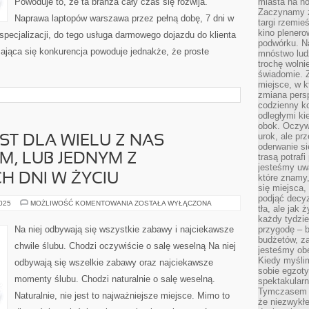
Powoduje to, że ta branża cały czas się rozwija.
miasta na n
Zaczynamy z
Naprawa laptopów warszawa przez pełną dobę, 7 dni w
targi rzemie
kino plener
j specjalizacji, do tego usługa darmowego dojazdu do klienta
podwórku. Na
ająca się konkurencja powoduje jednakże, że proste
mnóstwo lud
trochę wolnie
świadomie. Z
miejsce, w k
zmiana pers
codzienny ko
odległymi ki
obok. Oczywi
urok, ale p
ST DLA WIELU Z NAS
oderwanie si
M, LUB JEDNYM Z
trasą potrafi
jesteśmy uwa
H DNI W ŻYCIU
które znamy,
się miejsca,
podjąć decyz
DZIEŃ
2025
MOŻLIWOŚĆ KOMENTOWANIA
ZOSTAŁA WYŁĄCZONA
tła, ale jak
WESELA
JEST
każdy tydzie
DLA
Na niej odbywają się wszystkie zabawy i najciekawsze
przygodę – b
WIELU
budżetów, z
Z
chwile ślubu. Chodzi oczywiście o salę weselną Na niej
NAS
jesteśmy obe
NAJISTOTNIEJSZYM,
Kiedy myśli
odbywają się wszelkie zabawy oraz najciekawsze
LUB
sobie egzoty
JEDNYM
momenty ślubu. Chodzi naturalnie o salę weselną.
Z
spektakular
NAJWAŻNIEJSZYCH
Tymczasem wi
DNI
Naturalnie, nie jest to najważniejsze miejsce. Mimo to
że niezwykł
W
ŻYCIU