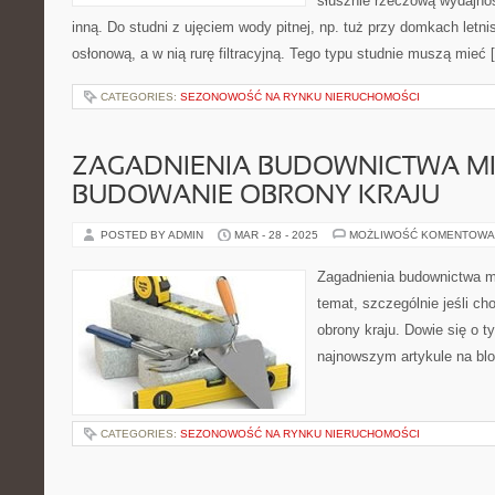
słusznie rzeczową wydajność
inną. Do studni z ujęciem wody pitnej, np. tuż przy domkach letn
osłonową, a w nią rurę filtracyjną. Tego typu studnie muszą mieć 
CATEGORIES:
SEZONOWOŚĆ NA RYNKU NIERUCHOMOŚCI
ZAGADNIENIA BUDOWNICTWA MI
BUDOWANIE OBRONY KRAJU
POSTED BY ADMIN
MAR - 28 - 2025
MOŻLIWOŚĆ KOMENTOWA
Zagadnienia budownictwa mil
temat, szczególnie jeśli c
obrony kraju. Dowie się o
najnowszym artykule na blo
CATEGORIES:
SEZONOWOŚĆ NA RYNKU NIERUCHOMOŚCI