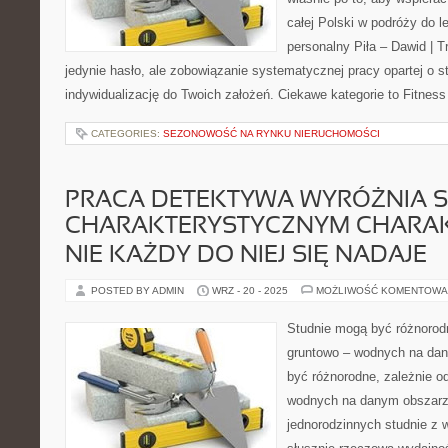
całej Polski w podróży do l
personalny Piła – Dawid | Tre
jedynie hasło, ale zobowiązanie systematycznej pracy opartej o st
indywidualizację do Twoich założeń. Ciekawe kategorie to Fitness
CATEGORIES:
SEZONOWOŚĆ NA RYNKU NIERUCHOMOŚCI
PRACA DETEKTYWA WYRÓŻNIA S
CHARAKTERYSTYCZNYM CHARA
NIE KAŻDY DO NIEJ SIĘ NADAJE
POSTED BY ADMIN
WRZ - 20 - 2025
MOŻLIWOŚĆ KOMENTOWA
Studnie mogą być różnorod
gruntowo – wodnych na da
być różnorodne, zależnie 
wodnych na danym obszar
jednorodzinnych studnie z 