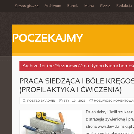
Archiwum
Bartek
Marta
Redakcja
Strona główna
Płonie
POCZEKAJMY
Archive for the ‘Sezonowość na Rynku Nieruchomośc
PRACA SIEDZĄCA I BÓLE KRĘGO
(PROFILAKTYKA I ĆWICZENIA)
POSTED BY ADMIN
STY - 10 - 2026
MOŻLIWOŚĆ KOMENTOWA
Dzień dobry! Jeśli szukasz 
z strategią żywieniową i p
strona www.dawidulinski.pl
właśnie po to, aby wspierać