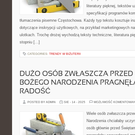
literatury pięknej, tekstów
specyfikacji programów ko
tłumaczenia pisemne Częstochowa. Każdy typ tekstu kosztuje ina
dotyczące inskrypcji użytkowych, na przykład marketingowych na 
ulotkach. Trochę drożej wychodzą teksty techniczne, literatura 
stopniu […]
CATEGORIES:
TRENDY W BIŻUTERII
DUŻO OSÓB ZWŁASZCZA PRZED 
BOŻEGO NARODZENIA PRAGNĘŁ
RADOŚĆ
POSTED BY ADMIN
SIE - 14 - 2025
MOŻLIWOŚĆ KOMENTOWA
Wiele osób zwłaszcza prze
Narodzenia chciałaby uczy
osób głównie przed Święta