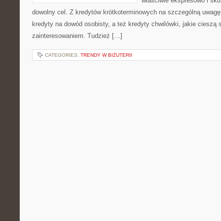
właściwie ekspresowo i sk
dowolny cel. Z kredytów krótkoterminowych na szczególną uwagę
kredyty na dowód osobisty, a też kredyty chwilówki, jakie cieszą 
zainteresowaniem. Tudzież […]
CATEGORIES:
TRENDY W BIŻUTERII