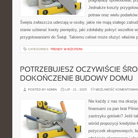
pragnęłaby spowodować pr
Jednakże koszty przygotow
potraw oraz wielu podarków
Święta zwłaszcza uderzają w osoby, jakie nie mają stałego zatrudn
stanie uzbierać kwoty pieniędzy, jaki zdołałaby pokryć wszelkie 
przygotowaniami do Świąt. Takiemu celowi może służyć właśnie 
CATEGORIES:
TRENDY W BIŻUTERII
POTRZEBUJESZ OCZYWIŚCIE ŚR
DOKOŃCZENIE BUDOWY DOMU
POSTED BY ADMIN
LIP - 21 - 2025
MOŻLIWOŚĆ KOMENTOWAN
Nie każdy z nas ma okazję
finansami za pan brat Pilni
zastrzyku gotówki? Jeśli ta
wśród propozycji kredytów 
pożyczek ekspresowych, b