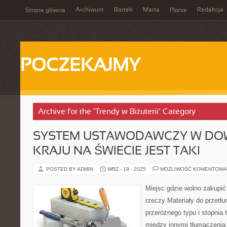
Archiwum
Bartek
Marta
Redakcja
Strona główna
Płonie
POCZEKAJMY
Archive for the ‘Trendy w Biżuterii’ Category
SYSTEM USTAWODAWCZY W D
KRAJU NA ŚWIECIE JEST TAKI
POSTED BY ADMIN
WRZ - 19 - 2025
MOŻLIWOŚĆ KOMENTOWA
Miejsc gdzie wolno zakupić 
rzeczy Materiały do przet
przeróżnego typu i stopnia
między innymi tłumaczenia 