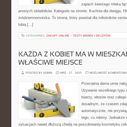
zapach świeżego mleka łąc
prostych składników. Kategorie na stronie: Kuchnia dla dwojga, H
śródziemnomorska. To strona, który powstał dla miłośników serów,
lubią […]
CATEGORIES:
ZAKUPY ONLINE – TESTY MAREK I SKLEPÓW
KAŻDA Z KOBIET MA W MIESZKA
WŁAŚCIWE MIEJSCE
POSTED BY ADMIN
WRZ - 27 - 2025
MOŻLIWOŚĆ KOMENTOWA
Przeciętna dama umie naby
Używanie wszelkiego typu 
twarzy, włosów oraz całego 
dosadnym, że czasem zdaje
automatycznie, nie przywią
tego, co robimy. Jednakże
sytuacjach nawet dłuższą chwilę na poszukiwania kosmetyku celow