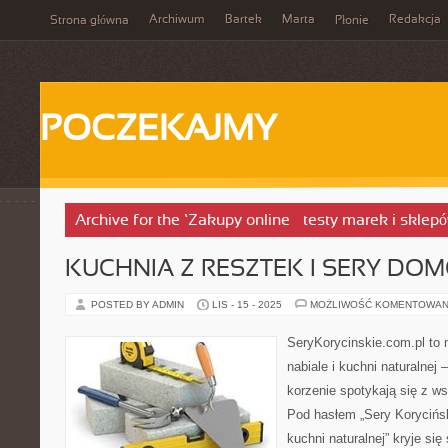
Archiwum
Bartek
Marta
Redakcja
Strona główna
Płonie
POCZEKAJMY
Archive for the ‘Zakupy online – testy marek i sklep
KUCHNIA Z RESZTEK I SERY DO
POSTED BY ADMIN
LIS - 15 - 2025
MOŻLIWOŚĆ KOMENTOWAN
SeryKorycinskie.com.pl to 
nabiale i kuchni naturalnej 
korzenie spotykają się z 
Pod hasłem „Sery Koryciński
kuchni naturalnej” kryje się