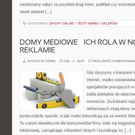
zamierzamy nabyć na przykład drogi krem, podkład czy kosmetyk
nawet paręset […]
CATEGORIES:
ZAKUPY ONLINE – TESTY MAREK I SKLEPÓW
DOMY MEDIOWE – ICH ROLA W 
REKLAMIE
POSTED BY ADMIN
CZE - 4 - 2025
MOŻLIWOŚĆ KOMENTOWAN
Gdy słyszymy o kampanii re
internet, rzadko zastanawi
specjalistów pracujących w
trafiła dokładnie do właśc
momencie. Za kulisami naj
reklamowych stoją domy me
przekształciły sposób, w jaki marki komunikują się ze swoimi kli
Te często niewidoczne dla konsumentów firmy stały się kręgosł
reklamowej, zarządzając miliardami złotych i kształtując to, […]