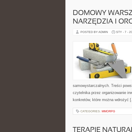
DOMOWY WARSZT
NARZĘDZIA I OR
POSTED BY ADMIN
STY - 7 - 2
samowystarczalnych. Treści powst
czytelnika przez organizowanie inw
konkretów, które można wdrożyć 
CATEGORIES:
MMORPG
TERAPIE NATURA