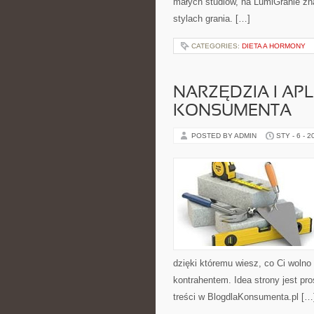
małych studiów, na LumiGranie zna
stylach grania. […]
CATEGORIES:
DIETA A HORMONY
NARZĘDZIA I AP
KONSUMENTA
POSTED BY ADMIN
STY - 6 - 2
dzięki któremu wiesz, co Ci wolno
kontrahentem. Idea strony jest pr
treści w BlogdlaKonsumenta.pl […