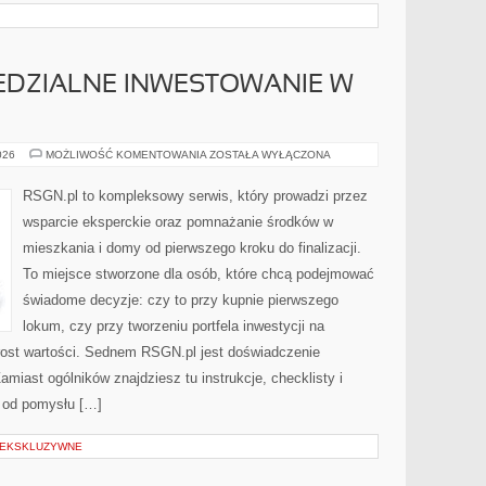
EDZIALNE INWESTOWANIE W
ETYKA
026
MOŻLIWOŚĆ KOMENTOWANIA
ZOSTAŁA WYŁĄCZONA
I
ODPOWIEDZIALNE
INWESTOWANIE
RSGN.pl to kompleksowy serwis, który prowadzi przez
W
NIERUCHOMOŚCI
wsparcie eksperckie oraz pomnażanie środków w
mieszkania i domy od pierwszego kroku do finalizacji.
To miejsce stworzone dla osób, które chcą podejmować
świadome decyzje: czy to przy kupnie pierwszego
lokum, czy przy tworzeniu portfela inwestycji na
zrost wartości. Sednem RSGN.pl jest doświadczenie
miast ogólników znajdziesz tu instrukcje, checklisty i
 od pomysłu […]
 EKSKLUZYWNE