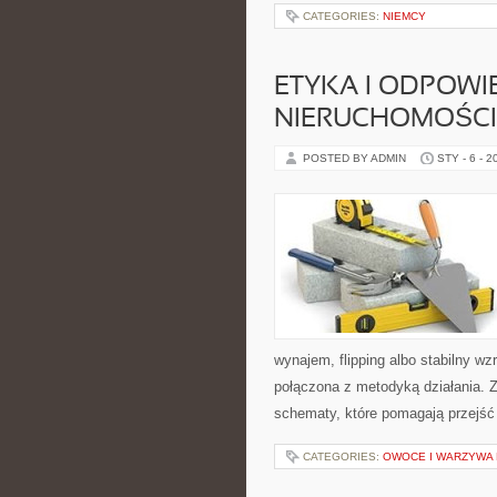
CATEGORIES:
NIEMCY
ETYKA I ODPOWI
NIERUCHOMOŚCI
POSTED BY ADMIN
STY - 6 - 2
wynajem, flipping albo stabilny w
połączona z metodyką działania. Za
schematy, które pomagają przejść
CATEGORIES:
OWOCE I WARZYWA