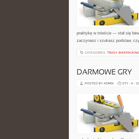
praktykę w mieście — stał się łatw
zaczynasz i szukasz podstaw, czy
CATEGORIES:
TRASY BIKEPACKI
DARMOWE GRY
POSTED BY ADMIN
STY - 6 - 2