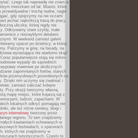
ytać: czego tak naprawdę nie znam w
tórym mieszkam od lat. Miasto, które
 przewidywalne i trochę nudne, nagle
ągać, gdy spojrzymy na nie oczami
iast jechać najkrótszą trasą do pracy,
oczną uliczkę, której nigdy nie
y. Odkrywamy stare szyldy, małe
amienice z niezwykłymi detalami
cznymi. W weekend zamiast galerii
bieramy spacer po dzielnicy, w której
my. Patrzymy w górę, na fasady, na
 drzewa wyrastające nie wiadomo skąd
Coraz popularniejsze stają się mikro-
dnodniowe wypady do sąsiednich
 wyprawy rowerowe po okolicznych
dzanie zapomnianych fortów, starych
rków przemysłowych przerobionych na
ry. Dzięki nim uczymy się zwalniać i
etale, zamiast zaliczać kolejne
isty. Przy okazji tworzymy własną,
stą mapę miejsc, które kojarzą się z
 emocjami, ludźmi, zapachami. W
akich lokalnych odkryć pomagają nie
niki, ale też różne serwisy, blogi i
zyn internetowy
tworzony przez
danego regionu. To tam znajdziemy
 małych kawiarniach schowanych w
niszowych festiwalach, o spacerach
h, których nie znajdziemy w
broszurach turystycznych. Często to