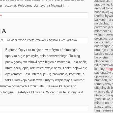
zauważaliśm
pracownie, k
łumaczenia. Polecamy Styl życia i Makijaż […]
architektoni
handlowej wy
)
rzadko bywa
balkony, na
na dachach. 
podróże: je
IA
miasteczek,
wsiach, zwie
dworców, pa
ENDOKRYNOLOGIA
026
MOŻLIWOŚĆ KOMENTOWANIA
ZOSTAŁA WYŁĄCZONA
centra kultu
dostrzegać d
Express Optyk to miejsce, w którym oftalmologia
atrakcje z l
bardzo osobi
spotyka się z praktyką dnia powszedniego. To blog
konkretnymi
planowaniu t
poświęcony wzrokowi oraz higienie widzenia – dla osób,
tylko przewod
które chcą lepiej rozumieć swoje oczy, zanim pojawi się
lokalny
maga
pasjonatów 
dyskomfort. Jeśli interesuje Cię prewencja, kontrole, a
opowieści o
także korekcja okularowa i rutyny wspierające komfort
bramach, o 
tematycznyc
tematów opisanych zrozumiale. Ciekawe kategorie to
oficjalnych 
właśnie dzię
pulacyjna i Dietetyka kliniczna. W centrum tej strony jest
które późnie
„pod linijkę
miasta na n
Zaczynamy z
targi rzemie