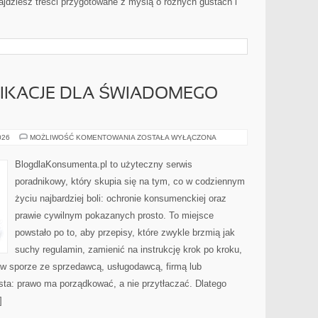
jdziesz treści przygotowane z myślą o różnych gustach i
LIKACJE DLA ŚWIADOMEGO
NARZĘDZIA
026
MOŻLIWOŚĆ KOMENTOWANIA
ZOSTAŁA WYŁĄCZONA
I
APLIKACJE
DLA
BlogdlaKonsumenta.pl to użyteczny serwis
ŚWIADOMEGO
KONSUMENTA
poradnikowy, który skupia się na tym, co w codziennym
życiu najbardziej boli: ochronie konsumenckiej oraz
prawie cywilnym pokazanych prosto. To miejsce
powstało po to, aby przepisy, które zwykle brzmią jak
suchy regulamin, zamienić na instrukcję krok po kroku,
 w sporze ze sprzedawcą, usługodawcą, firmą lub
osta: prawo ma porządkować, a nie przytłaczać. Dlatego
]