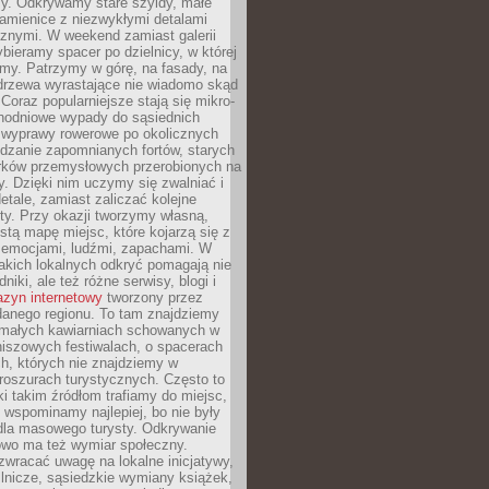
y. Odkrywamy stare szyldy, małe
amienice z niezwykłymi detalami
cznymi. W weekend zamiast galerii
bieramy spacer po dzielnicy, w której
my. Patrzymy w górę, na fasady, na
 drzewa wyrastające nie wiadomo skąd
Coraz popularniejsze stają się mikro-
dnodniowe wypady do sąsiednich
 wyprawy rowerowe po okolicznych
dzanie zapomnianych fortów, starych
rków przemysłowych przerobionych na
ry. Dzięki nim uczymy się zwalniać i
etale, zamiast zaliczać kolejne
isty. Przy okazji tworzymy własną,
stą mapę miejsc, które kojarzą się z
 emocjami, ludźmi, zapachami. W
akich lokalnych odkryć pomagają nie
niki, ale też różne serwisy, blogi i
zyn internetowy
tworzony przez
danego regionu. To tam znajdziemy
 małych kawiarniach schowanych w
niszowych festiwalach, o spacerach
h, których nie znajdziemy w
broszurach turystycznych. Często to
ki takim źródłom trafiamy do miejsc,
j wspominamy najlepiej, bo nie były
” dla masowego turysty. Odkrywanie
owo ma też wymiar społeczny.
wracać uwagę na lokalne inicjatywy,
ślnicze, sąsiedzkie wymiany książek,