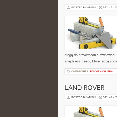
POSTED BY ADMIN
STY - 7 - 2
drogą do przywracania równowagi. 
znajdziesz treści, które łączą spo
CATEGORIES:
BOCHEN-CHLEBA
LAND ROVER
POSTED BY ADMIN
STY - 6 - 2