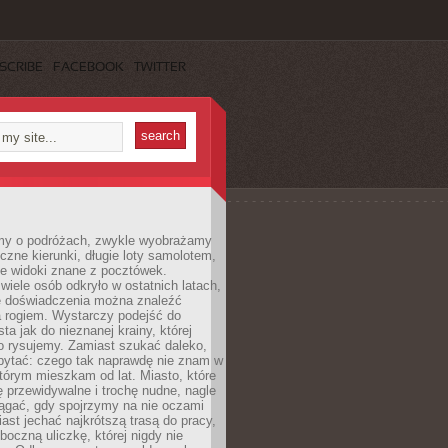
SCRIBE
FACEBOOK
TWITTER
my o podróżach, zwykle wyobrażamy
czne kierunki, długie loty samolotem,
ne widoki znane z pocztówek.
ele osób odkryło w ostatnich latach,
e doświadczenia można znaleźć
a rogiem. Wystarczy podejść do
ta jak do nieznanej krainy, której
o rysujemy. Zamiast szukać daleko,
ytać: czego tak naprawdę nie znam w
tórym mieszkam od lat. Miasto, które
 przewidywalne i trochę nudne, nagle
ągać, gdy spojrzymy na nie oczami
iast jechać najkrótszą trasą do pracy,
oczną uliczkę, której nigdy nie