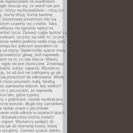
owe organizowane na osiedlowym
gle okazuje się, że wokół nas jest
zi, którzy myślą podobnie – chcą żyć
j, trochę bliżej, trochę bardziej
 anonimowej przestrzeni robi się
tórym czujemy się u siebie. Taka
pektywy ma ogromny wpływ na
mfort życia. Zamiast ciągle tęsknić za
erunkami, uczymy się lubić to, co jest
ście wielkie podróże nadal mają swój
rzestają być jedynym sposobem na
ę od rutyny. Nawet krótki spacer nową
 przewietrzyć głowę, jeśli naprawdę
żni na to, co nas otacza. Miasto,
 nigdy nie jest skończone. Zmieniają
 ludzie, kolory, zapachy. Wystarczy
ję, że od dziś nie traktujemy go jak
 żywą przestrzeń do odkrywania. Wtedy
ń może przynieść małą, lokalną
ez pakowania walizek, bez wielkich
a to z poczuciem, że naprawdę
cni tam, gdzie żyjemy.
my o podróżach, zwykle wyobrażamy
czne kierunki, długie loty samolotem,
ne widoki znane z pocztówek.
ele osób odkryło w ostatnich latach,
e doświadczenia można znaleźć
a rogiem. Wystarczy podejść do
ta jak do nieznanej krainy, której
o rysujemy. Zamiast szukać daleko,