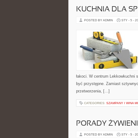
KUCHNIA DLA S
POSTED BY ADMIN
STY - 5 - 2
łakoci. W centrum Lekkowkuchni s
być przystępne. Zamiast sztywnyc
przetworzenia, […]
CATEGORIES:
SZAMPANY I WINA 
PORADY ŻYWIEN
POSTED BY ADMIN
STY - 5 - 2