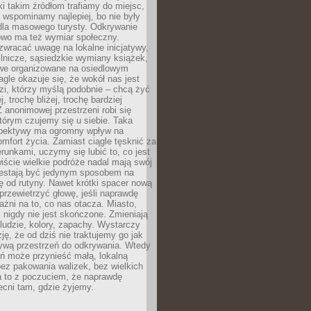
ki takim źródłom trafiamy do miejsc,
j wspominamy najlepiej, bo nie były
” dla masowego turysty. Odkrywanie
owo ma też wymiar społeczny.
wracać uwagę na lokalne inicjatywy,
ślnicze, sąsiedzkie wymiany książek,
owe organizowane na osiedlowym
gle okazuje się, że wokół nas jest
zi, którzy myślą podobnie – chcą żyć
j, trochę bliżej, trochę bardziej
 anonimowej przestrzeni robi się
tórym czujemy się u siebie. Taka
pektywy ma ogromny wpływ na
mfort życia. Zamiast ciągle tęsknić za
erunkami, uczymy się lubić to, co jest
ście wielkie podróże nadal mają swój
rzestają być jedynym sposobem na
ę od rutyny. Nawet krótki spacer nową
 przewietrzyć głowę, jeśli naprawdę
żni na to, co nas otacza. Miasto,
 nigdy nie jest skończone. Zmieniają
 ludzie, kolory, zapachy. Wystarczy
ję, że od dziś nie traktujemy go jak
 żywą przestrzeń do odkrywania. Wtedy
ń może przynieść małą, lokalną
ez pakowania walizek, bez wielkich
a to z poczuciem, że naprawdę
cni tam, gdzie żyjemy.