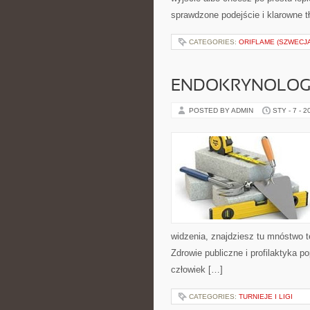
sprawdzone podejście i klarowne t
CATEGORIES:
ORIFLAME (SZWECJA
ENDOKRYNOLOG
POSTED BY ADMIN
STY - 7 - 2
widzenia, znajdziesz tu mnóstwo 
Zdrowie publiczne i profilaktyka po
człowiek […]
CATEGORIES:
TURNIEJE I LIGI