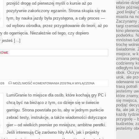
właśnie dzię
przejść drogę od pierwszej myśli o kursie aż po
które późnie
pozytywnie zakończony egzamin. Strona skupia się na
„pod linijkę
miasta na n
tym, by nauka jazdy była przystępna, a cały proces —
Zaczynamy z
od wyboru ośrodka, przez przygotowanie do teorii, aż po
targi rzemie
kino plener
y do ogarnięcia. Niezależnie od tego, czy dopiero
podwórku. Na
mnóstwo lud
 jesteś […]
trochę wolnie
świadomie. Z
NGOWE
miejsce, w k
zmiana pers
codzienny ko
odległymi ki
obok. Oczywi
urok, ale p
oderwanie si
DARMOWE
026
MOŻLIWOŚĆ KOMENTOWANIA
ZOSTAŁA WYŁĄCZONA
trasą potrafi
GRY
jesteśmy uwa
LumiGranie to miejsce dla osób, które kochają gry PC i
które znamy,
się miejsca,
chcą być na bieżąco z tym, co dzieje się w świecie
podjąć decyz
tła, ale jak
gamigu. Strona powstała po to, aby w jednym punkcie
każdy tydzie
zebrać testy, instrukcje, a także wiadomości dotyczące
przygodę – b
budżetów, z
gier – od wielkich premier po mniejsze, ambitne perełki.
jesteśmy obe
Jeśli interesują Cię zarówno hity AAA, jak i projekty