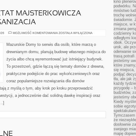
kino plener
podwórku. Na
mnóstwo lud
AT MAJSTERKOWICZA –
trochę wolnie
świadomie. Z
GANIZACJA
miejsce, w k
zmiana pers
DOMOWY
codzienny ko
026
MOŻLIWOŚĆ KOMENTOWANIA
ZOSTAŁA WYŁĄCZONA
WARSZTAT
odległymi ki
MAJSTERKOWICZA
obok. Oczywi
–
Mazurskie Domy to serwis dla osób, które marzą o
NARZĘDZIA
urok, ale p
I
oderwanie si
drewnianym domu, planują budowę własnego miejsca do
ORGANIZACJA
trasą potrafi
życia albo chcą wyremontować już istniejący budynek.
jesteśmy uwa
które znamy,
To przestrzeń, gdzie łączą się tematy domów z drewna,
się miejsca,
praktyczne podejście do prac wykończeniowych oraz
podjąć decyz
tła, ale jak
coraz popularniejsze rozwiązania dla domów
każdy tydzie
przygodę – b
ają z myślą o tym, aby krok po kroku przeprowadzić
budżetów, z
estycji, a jednocześnie dać solidną dawkę inspiracji oraz
jesteśmy obe
Kiedy myśli
[…]
sobie egzoty
spektakular
Tymczasem wi
że niezwykł
dosłownie z
swojego mias
LNE
mapę dopier