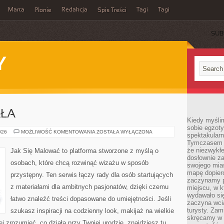
Marta
Redakcja
Tagi
Tagi
Płonie
Spis Treści
SUB
Y
AŁA
Kiedy myśli
sobie egzoty
PIELĘGNACJA
026
MOŻLIWOŚĆ KOMENTOWANIA
ZOSTAŁA WYŁĄCZONA
spektakular
CIAŁA
Tymczasem wi
że niezwykł
Jak Się Malować to platforma stworzone z myślą o
dosłownie z
osobach, które chcą rozwinąć wizażu w sposób
swojego mias
mapę dopier
przystępny. Ten serwis łączy rady dla osób startujących
zaczynamy p
z materiałami dla ambitnych pasjonatów, dzięki czemu
miejscu, w k
wydawało się
łatwo znaleźć treści dopasowane do umiejętności. Jeśli
zaczyna wci
turysty. Zam
szukasz inspiracji na codzienny look, makijaż na wielkie
skręcamy w b
ej zrozumieć, co działa przy Twojej urodzie, znajdziesz tu