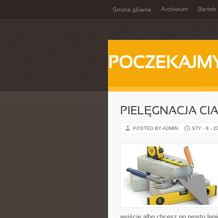
Archiwum
Bartek
Strona główna
POCZEKAJM
PIELĘGNACJA CI
POSTED BY ADMIN
STY - 8 - 2
wyjście albo chcesz po prostu lepi