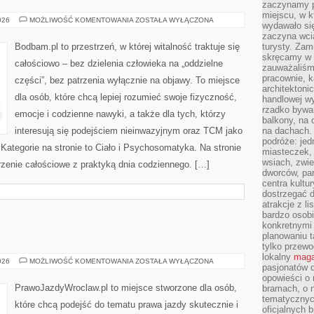
zaczynamy p
miejscu, w k
TERAPIE
026
MOŻLIWOŚĆ KOMENTOWANIA
ZOSTAŁA WYŁĄCZONA
wydawało się
NATURALNE
zaczyna wci
Bodbam.pl to przestrzeń, w której witalność traktuje się
turysty. Zam
skręcamy w b
całościowo – bez dzielenia człowieka na „oddzielne
zauważaliśm
pracownie, k
części”, bez patrzenia wyłącznie na objawy. To miejsce
architektoni
dla osób, które chcą lepiej rozumieć swoje fizyczność,
handlowej wy
rzadko bywa
emocje i codzienne nawyki, a także dla tych, którzy
balkony, na
interesują się podejściem nieinwazyjnym oraz TCM jako
na dachach. 
podróże: je
Kategorie na stronie to Ciało i Psychosomatyka. Na stronie
miasteczek,
wsiach, zwie
jrzenie całościowe z praktyką dnia codziennego. […]
dworców, pa
centra kultu
dostrzegać d
atrakcje z l
bardzo osobi
konkretnymi
planowaniu t
tylko przewod
lokalny
maga
LAND
026
MOŻLIWOŚĆ KOMENTOWANIA
ZOSTAŁA WYŁĄCZONA
pasjonatów 
ROVER
opowieści o
PrawoJazdyWroclaw.pl to miejsce stworzone dla osób,
bramach, o 
tematycznyc
które chcą podejść do tematu prawa jazdy skutecznie i
oficjalnych 