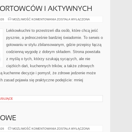
PORTOWCÓW I AKTYWNYCH
KUCHNIA
026
MOŻLIWOŚĆ KOMENTOWANIA
ZOSTAŁA WYŁĄCZONA
DLA
SPORTOWCÓW
I
Lekkowkuchni to przestrzeń dla osób, które chcą jeść
AKTYWNYCH
pysznie, a jednocześnie bardziej świadomie. To serwis o
gotowaniu w stylu zbilansowanym, gdzie przepisy łączą
codzienną wygodę z dobrym składem. Strona powstała
z myślą o tych, którzy szukają sycących, ale nie
ciężkich dań, kuchennych trików, a także zdrowych
ą kuchenne decyzje i pomysł, że zdrowe jedzenie może
h zasad pojawia się praktyczne podejście: mniej
MUSUJĄCE
IOWE
PORADY
026
MOŻLIWOŚĆ KOMENTOWANIA
ZOSTAŁA WYŁĄCZONA
ŻYWIENIOWE