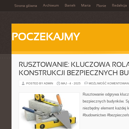
Archiwum
Bartek
Marta
Redakcja
Strona główna
Płonie
POCZEKAJMY
RUSZTOWANIE: KLUCZOWA ROL
KONSTRUKCJI BEZPIECZNYCH 
POSTED BY ADMIN
MAJ - 4 - 2025
MOŻLIWOŚĆ KOMENTOWAN
Rusztowanie odgrywa klucz
bezpiecznych budynków. Sp
niezbędny element każdej k
#budownictwo #bezpieczeń