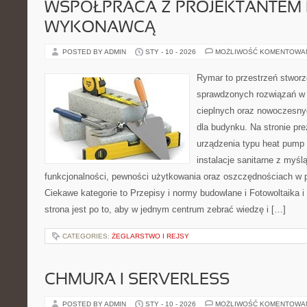
WSPÓŁPRACA Z PROJEKTANTEM 
WYKONAWCĄ
POSTED BY ADMIN
STY - 10 - 2026
MOŻLIWOŚĆ KOMENTOWA
Rymar to przestrzeń stworz
sprawdzonych rozwiązań w
cieplnych oraz nowoczesny
dla budynku. Na stronie pr
urządzenia typu heat pump 
instalacje sanitarne z myśl
funkcjonalności, pewności użytkowania oraz oszczędnościach w pe
Ciekawe kategorie to Przepisy i normy budowlane i Fotowoltaika 
strona jest po to, aby w jednym centrum zebrać wiedzę i […]
CATEGORIES:
ŻEGLARSTWO I REJSY
CHMURA I SERVERLESS
POSTED BY ADMIN
STY - 10 - 2026
MOŻLIWOŚĆ KOMENTOWA