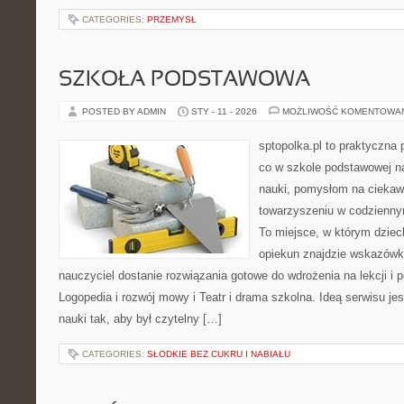
CATEGORIES:
PRZEMYSŁ
SZKOŁA PODSTAWOWA
POSTED BY ADMIN
STY - 11 - 2026
MOŻLIWOŚĆ KOMENTOWA
sptopolka.pl to praktyczna
co w szkole podstawowej na
nauki, pomysłom na ciekaw
towarzyszeniu w codziennym
To miejsce, w którym dziec
opiekun znajdzie wskazówk
nauczyciel dostanie rozwiązania gotowe do wdrożenia na lekcji i 
Logopedia i rozwój mowy i Teatr i drama szkolna. Ideą serwisu j
nauki tak, aby był czytelny […]
CATEGORIES:
SŁODKIE BEZ CUKRU I NABIAŁU