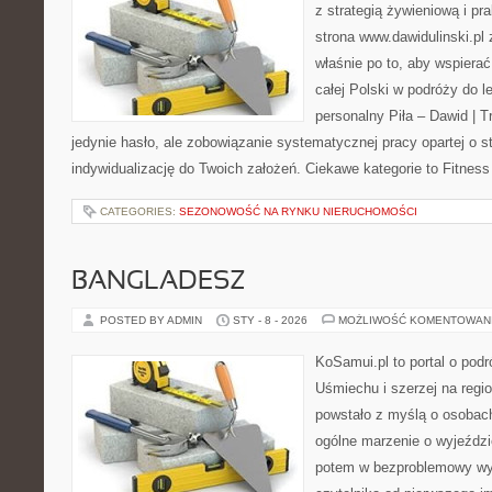
z strategią żywieniową i p
strona www.dawidulinski.pl
właśnie po to, aby wspierać
całej Polski w podróży do l
personalny Piła – Dawid | Tre
jedynie hasło, ale zobowiązanie systematycznej pracy opartej o st
indywidualizację do Twoich założeń. Ciekawe kategorie to Fitness
CATEGORIES:
SEZONOWOŚĆ NA RYNKU NIERUCHOMOŚCI
BANGLADESZ
POSTED BY ADMIN
STY - 8 - 2026
MOŻLIWOŚĆ KOMENTOWAN
KoSamui.pl to portal o pod
Uśmiechu i szerzej na regio
powstało z myślą o osobach
ogólne marzenie o wyjeździ
potem w bezproblemowy wyj