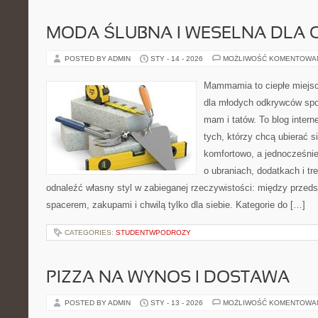
MODA ŚLUBNA I WESELNA DLA 
POSTED BY ADMIN
STY - 14 - 2026
MOŻLIWOŚĆ KOMENTOWA
Mammamia to ciepłe miejsc
dla młodych odkrywców spo
mam i tatów. To blog inter
tych, którzy chcą ubierać s
komfortowo, a jednocześnie 
o ubraniach, dodatkach i tr
odnaleźć własny styl w zabieganej rzeczywistości: między przeds
spacerem, zakupami i chwilą tylko dla siebie. Kategorie do […]
CATEGORIES:
STUDENTWPODROZY
PIZZA NA WYNOS I DOSTAWA
POSTED BY ADMIN
STY - 13 - 2026
MOŻLIWOŚĆ KOMENTOWA