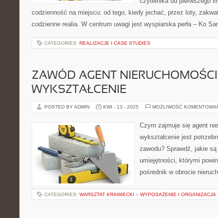
czytelnika od pierwszego i
codzienność na miejscu: od tego, kiedy jechać, przez loty, zakwat
codzienne realia. W centrum uwagi jest wyspiarska perła – Ko Sa
CATEGORIES:
REALIZACJE I CASE STUDIES
ZAWÓD AGENT NIERUCHOMOŚCI:
WYKSZTAŁCENIE
POSTED BY ADMIN
KWI - 13 - 2025
MOŻLIWOŚĆ KOMENTOWA
Czym zajmuje się agent nie
wykształcenie jest potrzeb
zawodu? Sprawdź, jakie są 
umiejętności, którymi powin
pośrednik w obrocie nieruc
CATEGORIES:
WARSZTAT KRAWIECKI – WYPOSAŻENIE I ORGANIZACJA