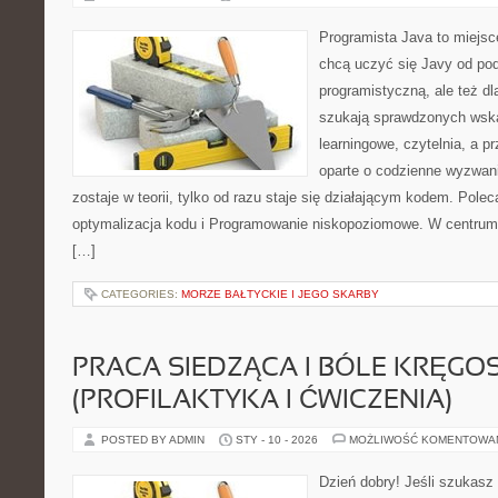
Programista Java to miejsc
chcą uczyć się Javy od pod
programistyczną, ale też dla
szukają sprawdzonych wska
learningowe, czytelnia, a p
oparte o codzienne wyzwani
zostaje w teorii, tylko od razu staje się działającym kodem. Pol
optymalizacja kodu i Programowanie niskopoziomowe. W centrum t
[…]
CATEGORIES:
MORZE BAŁTYCKIE I JEGO SKARBY
PRACA SIEDZĄCA I BÓLE KRĘGO
(PROFILAKTYKA I ĆWICZENIA)
POSTED BY ADMIN
STY - 10 - 2026
MOŻLIWOŚĆ KOMENTOWA
Dzień dobry! Jeśli szukasz 