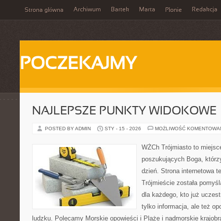
Archiwum
Bartek
Marta
Redakcja
Strona główna
Płonie
POCZEKAJMY
NAJLEPSZE PUNKTY WIDOKOWE
POSTED BY ADMIN
STY - 15 - 2026
MOŻLIWOŚĆ KOMENTOWA
WŻCh Trójmiasto to miejsc
poszukujących Boga, którz
dzień. Strona internetowa t
Trójmieście została pomyś
dla każdego, kto już uczest
tylko informacja, ale też op
ludzku. Polecamy Morskie opowieści i Plaże i nadmorskie krajob