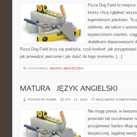
Pizza Dog Field to miejsce 
którzy chcą zgłębiać wszys
legendarnym plackiem. To p
odsłonie, ale także o aroma
wypieczonym ciastem, ciąg
dodatkami dopasowanymi do
Pizza Dog Field liczy się praktyka, czyli konkret: jak przygotować
jak prowadzić pieczenie i jak dojść do tego momentu, […]
CATEGORIES:
MIASTA I MIASTECZKA
MATURA – JĘZYK ANGIELSKI
POSTED BY ADMIN
STY - 12 - 2026
MOŻLIWOŚĆ KOMENTOWA
Nie mogę pomóc w tworzeniu
przecieki lub oszukiwanie 
przygotować bardzo długi o
bezpiecznej, legalnej wersj