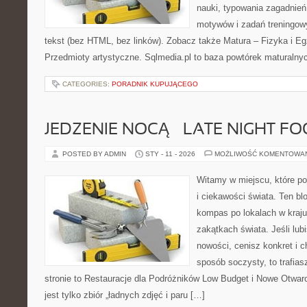
nauki, typowania zagadnień
motywów i zadań treningow
tekst (bez HTML, bez linków). Zobacz także Matura – Fizyka i E
Przedmioty artystyczne. Sqlmedia.pl to baza powtórek maturalny
CATEGORIES:
PORADNIK KUPUJĄCEGO
JEDZENIE NOCĄ – LATE NIGHT F
POSTED BY ADMIN
STY - 11 - 2026
MOŻLIWOŚĆ KOMENTOWA
Witamy w miejscu, które po
i ciekawości świata. Ten bl
kompas po lokalach w kraju
zakątkach świata. Jeśli lub
nowości, cenisz konkret i 
sposób soczysty, to trafias
stronie to Restauracje dla Podróżników Low Budget i Nowe Otwarci
jest tylko zbiór „ładnych zdjęć i paru […]