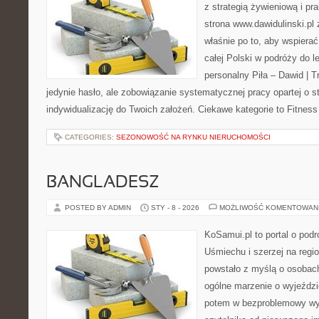
z strategią żywieniową i p
strona www.dawidulinski.pl
właśnie po to, aby wspierać
całej Polski w podróży do l
personalny Piła – Dawid | Tre
jedynie hasło, ale zobowiązanie systematycznej pracy opartej o st
indywidualizację do Twoich założeń. Ciekawe kategorie to Fitness
CATEGORIES:
SEZONOWOŚĆ NA RYNKU NIERUCHOMOŚCI
BANGLADESZ
POSTED BY ADMIN
STY - 8 - 2026
MOŻLIWOŚĆ KOMENTOWAN
KoSamui.pl to portal o pod
Uśmiechu i szerzej na regio
powstało z myślą o osobach
ogólne marzenie o wyjeździ
potem w bezproblemowy wyj