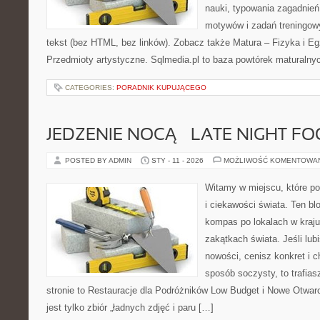
nauki, typowania zagadnień
motywów i zadań treningow
tekst (bez HTML, bez linków). Zobacz także Matura – Fizyka i E
Przedmioty artystyczne. Sqlmedia.pl to baza powtórek maturalny
CATEGORIES:
PORADNIK KUPUJĄCEGO
JEDZENIE NOCĄ – LATE NIGHT F
POSTED BY ADMIN
STY - 11 - 2026
MOŻLIWOŚĆ KOMENTOWA
Witamy w miejscu, które po
i ciekawości świata. Ten bl
kompas po lokalach w kraju
zakątkach świata. Jeśli lub
nowości, cenisz konkret i 
sposób soczysty, to trafias
stronie to Restauracje dla Podróżników Low Budget i Nowe Otwarci
jest tylko zbiór „ładnych zdjęć i paru […]