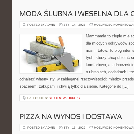
MODA ŚLUBNA I WESELNA DLA 
POSTED BY ADMIN
STY - 14 - 2026
MOŻLIWOŚĆ KOMENTOWA
Mammamia to ciepłe miejsc
dla młodych odkrywców spo
mam i tatów. To blog inter
tych, którzy chcą ubierać s
komfortowo, a jednocześnie 
o ubraniach, dodatkach i tr
odnaleźć własny styl w zabieganej rzeczywistości: między przeds
spacerem, zakupami i chwilą tylko dla siebie. Kategorie do […]
CATEGORIES:
STUDENTWPODROZY
PIZZA NA WYNOS I DOSTAWA
POSTED BY ADMIN
STY - 13 - 2026
MOŻLIWOŚĆ KOMENTOWA