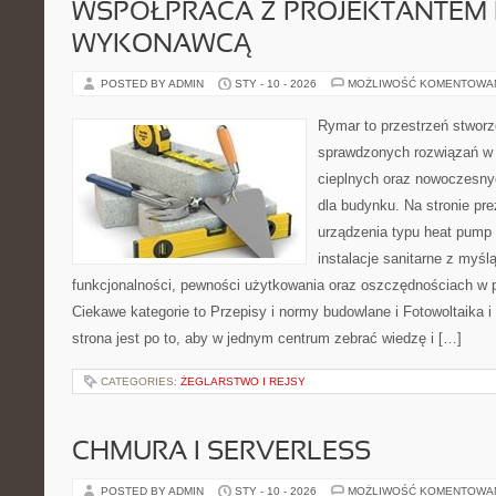
WSPÓŁPRACA Z PROJEKTANTEM 
WYKONAWCĄ
POSTED BY ADMIN
STY - 10 - 2026
MOŻLIWOŚĆ KOMENTOWA
Rymar to przestrzeń stworz
sprawdzonych rozwiązań w
cieplnych oraz nowoczesny
dla budynku. Na stronie pr
urządzenia typu heat pump 
instalacje sanitarne z myśl
funkcjonalności, pewności użytkowania oraz oszczędnościach w pe
Ciekawe kategorie to Przepisy i normy budowlane i Fotowoltaika 
strona jest po to, aby w jednym centrum zebrać wiedzę i […]
CATEGORIES:
ŻEGLARSTWO I REJSY
CHMURA I SERVERLESS
POSTED BY ADMIN
STY - 10 - 2026
MOŻLIWOŚĆ KOMENTOWA