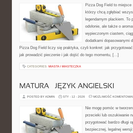
Pizza Dog Field to miejsce 
którzy chcą zgłębiać wszys
legendarnym plackiem. To p
odsłonie, ale także o aroma
wypieczonym ciastem, ciąg
dodatkami dopasowanymi do
Pizza Dog Field liczy się praktyka, czyli konkret: jak przygotować
jak prowadzić pieczenie i jak dojść do tego momentu, […]
CATEGORIES:
MIASTA I MIASTECZKA
MATURA – JĘZYK ANGIELSKI
POSTED BY ADMIN
STY - 12 - 2026
MOŻLIWOŚĆ KOMENTOWA
Nie mogę pomóc w tworzeniu
przecieki lub oszukiwanie 
przygotować bardzo długi o
bezpiecznej, legalnej wersj