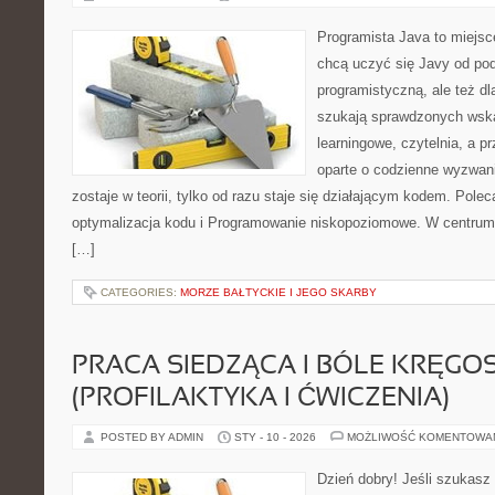
Programista Java to miejsc
chcą uczyć się Javy od pod
programistyczną, ale też dla
szukają sprawdzonych wska
learningowe, czytelnia, a p
oparte o codzienne wyzwani
zostaje w teorii, tylko od razu staje się działającym kodem. Pol
optymalizacja kodu i Programowanie niskopoziomowe. W centrum t
[…]
CATEGORIES:
MORZE BAŁTYCKIE I JEGO SKARBY
PRACA SIEDZĄCA I BÓLE KRĘGO
(PROFILAKTYKA I ĆWICZENIA)
POSTED BY ADMIN
STY - 10 - 2026
MOŻLIWOŚĆ KOMENTOWA
Dzień dobry! Jeśli szukasz 