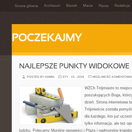
Archiwum
Bartek
Marta
Redakcja
Strona główna
Płonie
POCZEKAJMY
NAJLEPSZE PUNKTY WIDOKOWE
POSTED BY ADMIN
STY - 15 - 2026
MOŻLIWOŚĆ KOMENTOWA
WŻCh Trójmiasto to miejsc
poszukujących Boga, którz
dzień. Strona internetowa t
Trójmieście została pomyś
dla każdego, kto już uczest
tylko informacja, ale też op
ludzku. Polecamy Morskie opowieści i Plaże i nadmorskie krajob