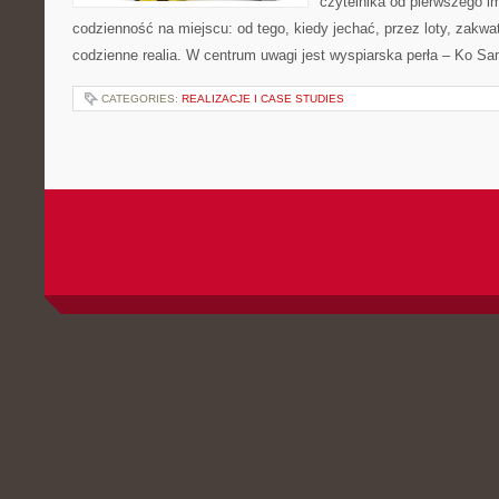
czytelnika od pierwszego i
codzienność na miejscu: od tego, kiedy jechać, przez loty, zakwat
codzienne realia. W centrum uwagi jest wyspiarska perła – Ko Sa
CATEGORIES:
REALIZACJE I CASE STUDIES