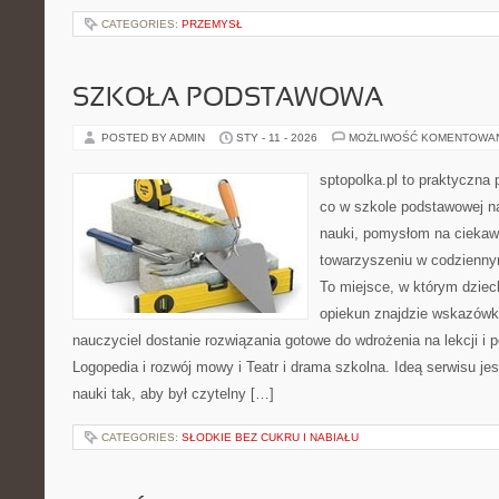
CATEGORIES:
PRZEMYSŁ
SZKOŁA PODSTAWOWA
POSTED BY ADMIN
STY - 11 - 2026
MOŻLIWOŚĆ KOMENTOWA
sptopolka.pl to praktyczna
co w szkole podstawowej na
nauki, pomysłom na ciekaw
towarzyszeniu w codziennym
To miejsce, w którym dziec
opiekun znajdzie wskazówk
nauczyciel dostanie rozwiązania gotowe do wdrożenia na lekcji i 
Logopedia i rozwój mowy i Teatr i drama szkolna. Ideą serwisu j
nauki tak, aby był czytelny […]
CATEGORIES:
SŁODKIE BEZ CUKRU I NABIAŁU