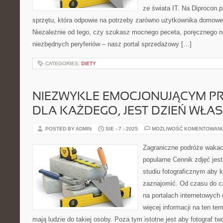
ze świata IT. Na Diprocon.p
sprzętu, która odpowie na potrzeby zarówno użytkownika domowego,
Niezależnie od tego, czy szukasz mocnego peceta, poręcznego n
niezbędnych peryferiów – nasz portal sprzedażowy […]
CATEGORIES:
DIETY
NIEZWYKLE EMOCJONUJĄCYM P
DLA KAŻDEGO, JEST DZIEŃ WŁA
POSTED BY ADMIN
SIE - 7 - 2025
MOŻLIWOŚĆ KOMENTOWAN
Zagraniczne podróże wakacy
popularne Cennik zdjęć je
studiu fotograficznym aby k
zaznajomić. Od czasu do c
na portalach internetowych 
więcej informacji na ten te
mają ludzie do takiej osoby. Poza tym istotne jest aby fotograf tw