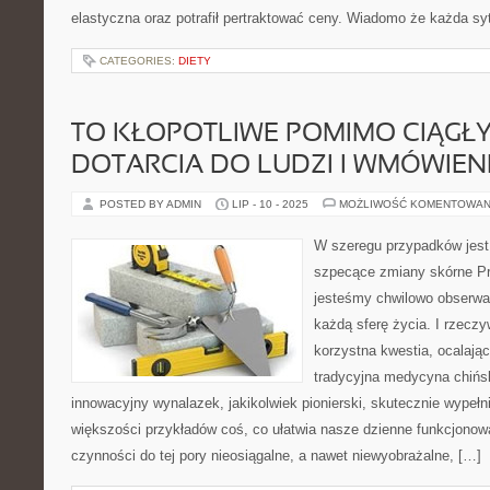
elastyczna oraz potrafił pertraktować ceny. Wiadomo że każda syt
CATEGORIES:
DIETY
TO KŁOPOTLIWE POMIMO CIĄGŁ
DOTARCIA DO LUDZI I WMÓWIENI
POSTED BY ADMIN
LIP - 10 - 2025
MOŻLIWOŚĆ KOMENTOWAN
W szeregu przypadków jest 
szpecące zmiany skórne Pr
jesteśmy chwilowo obserwa
każdą sferę życia. I rzeczy
korzystna kwestia, ocalająca
tradycyjna medycyna chińsk
innowacyjny wynalazek, jakikolwiek pionierski, skutecznie wypełni
większości przykładów coś, co ułatwia nasze dzienne funkcjonow
czynności do tej pory nieosiągalne, a nawet niewyobrażalne, […]