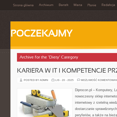
Archiwum
Bartek
Marta
Redakcja
Strona główna
Płonie
POCZEKAJMY
Archive for the ‘Diety’ Category
KARIERA W IT I KOMPETENCJE P
POSTED BY ADMIN
LIS - 20 - 2025
MOŻLIWOŚĆ KOMENTOWAN
Diprocon.pl – Komputery, La
nowoczesny sklep internetow
internetowy z rzetelną wied
dostarczanie sprawdzonych 
peryferiów, a także na bie