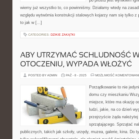
po prostu jest wynikiem igno
wiemy już wszystko to, co powinniśmy. Działamy wtedy na zasadz
względu wytwórnia konstrukcji stalowych kojarzy nam się tylko z 
to jak w […]
CATEGORIES:
DZIKIE ZAKĄTKI
ABY UTRZYMAĆ SCHLUDNOŚĆ W
OTOCZENIU, WYPADA WŁOŻYĆ
POSTED BY ADMIN
PAŹ - 8 - 2025
MOŻLIWOŚĆ KOMENTOWAN
Porządkowanie to nie jedyn
domu czy mieszkaniu Wszy
miejsce, które ma okazję o
ludzi, jakie, na co dzień w
przejrzyście żąda należytej
sprzątającego. Sprzątać na
publicznych, takich jak szkoły, urzędy, muzea, galerie, kina. Do t