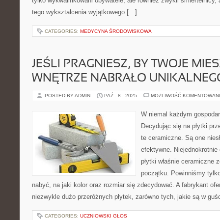
tylko wykwalifikowani obywatele, ale również zwykli śmiertelnicy
tego wykształcenia wyjątkowego […]
CATEGORIES:
MEDYCYNA ŚRODOWISKOWA
JEŚLI PRAGNIESZ, BY TWOJE MI
WNĘTRZE NABRAŁO UNIKALNEG
POSTED BY ADMIN
PAŹ - 8 - 2025
MOŻLIWOŚĆ KOMENTOWAN
W niemal każdym gospodar
Decydując się na płytki p
te ceramiczne. Są one nies
efektywne. Niejednokrotnie
płytki właśnie ceramiczne 
początku. Powinniśmy tylko u
nabyć, na jaki kolor oraz rozmiar się zdecydować. A fabrykant of
niezwykle dużo przeróżnych płytek, zarówno tych, jakie są w guści
CATEGORIES:
UCZNIOWSKI GŁOS