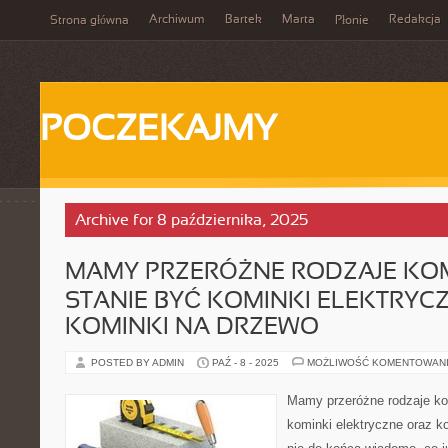
Archiwum
Bartek
Marta
Redakcja
Strona główna
Płonie
POCZEKAJMY
Archive for 8 października, 2025
MAMY PRZERÓŻNE RODZAJE KO
STANIE BYĆ KOMINKI ELEKTRYC
KOMINKI NA DRZEWO
POSTED BY ADMIN
PAŹ - 8 - 2025
MOŻLIWOŚĆ KOMENTOWAN
Mamy przeróżne rodzaje ko
kominki elektryczne oraz k