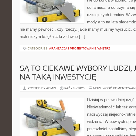
nie do końca wiadomo, co j
do lamusa, a co trzyma się 
dzisiejszych trendów. W zw
mody a to na lata siedemdzi
nie mamy pewności, czy rzeczy, jakie mamy musimy wyrzucić, c
nich niczym księżniczki z dawno […]
CATEGORIES:
ARANŻACJA I PROJEKTOWANIE WNĘTRZ
SĄ TO CIEKAWE WYBORY LUDZI, J
NA TAKĄ INWESTYCJĘ
POSTED BY ADMIN
PAŹ - 8 - 2025
MOŻLIWOŚĆ KOMENTOWAN
Dzisiaj w przewodniej częśc
Nieświadomość lub też ogra
nadzwyczaj niejednokrotni
widzenia. W pewnych spraw
przeszłości zostaliśmy nie